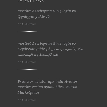
LATEST NEWS
mostbet Azerbaycan Giriş login və
Qeydiyyat yukle 40
17 Aralık 2023
mostbet Azerbaycan Giriş login və
Qeydiyyat yukle مكتب المهندس سمير أبو
غلية للإستشارات الهـندسيـة
17 Aralık 2023
Predictor aviator apk indir Aviator
mostbet casino oyunu hilesi WPDM
Marketplace
17 Aralık 2023