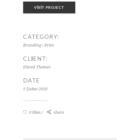
VISIT PROJECT
CATEGORY:
Branding / Print
CLIENT:
Elated Themes
DATE
5 Şubat 2018
0 likes
share