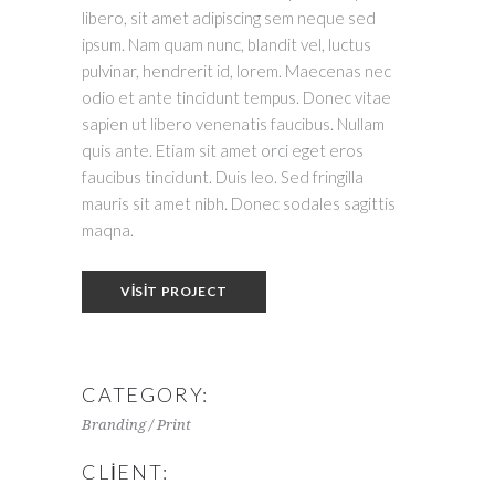
libero, sit amet adipiscing sem neque sed
ipsum. Nam quam nunc, blandit vel, luctus
pulvinar, hendrerit id, lorem. Maecenas nec
odio et ante tincidunt tempus. Donec vitae
sapien ut libero venenatis faucibus. Nullam
quis ante. Etiam sit amet orci eget eros
faucibus tincidunt. Duis leo. Sed fringilla
mauris sit amet nibh. Donec sodales sagittis
maqna.
VISIT PROJECT
CATEGORY:
Branding / Print
CLIENT: