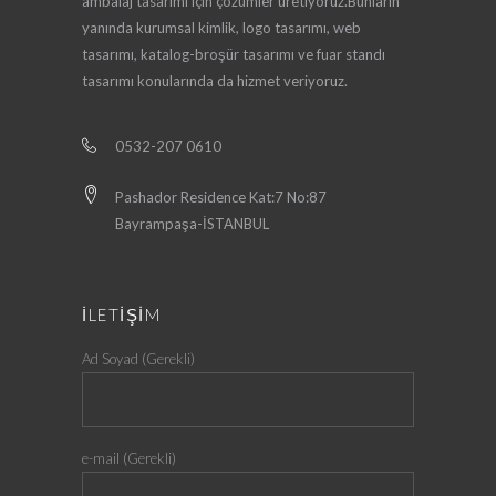
ambalaj tasarımı için çözümler üretiyoruz.Bunların
yanında kurumsal kimlik, logo tasarımı, web
tasarımı, katalog-broşür tasarımı ve fuar standı
tasarımı konularında da hizmet veriyoruz.
0532-207 0610
Pashador Residence Kat:7 No:87
Bayrampaşa-İSTANBUL
İLETİŞİM
Ad Soyad (Gerekli)
e-mail (Gerekli)