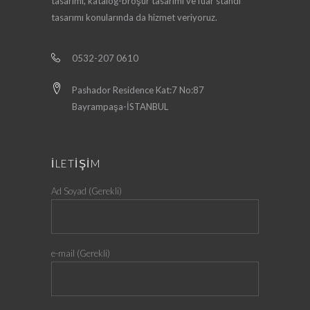
tasarımı, katalog-broşür tasarımı ve fuar standı
tasarımı konularında da hizmet veriyoruz.
0532-207 0610
Pashador Residence Kat:7 No:87
Bayrampaşa-İSTANBUL
İLETİŞİM
Ad Soyad (Gerekli)
e-mail (Gerekli)