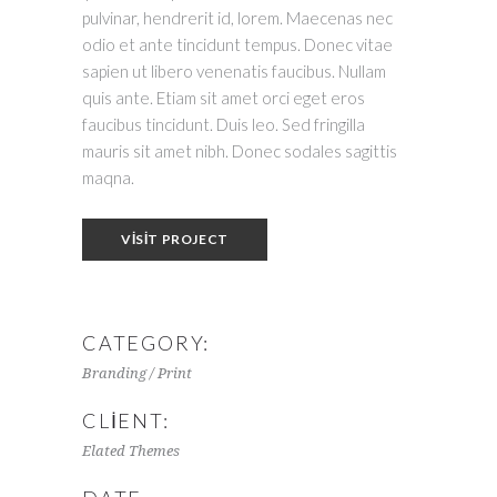
pulvinar, hendrerit id, lorem. Maecenas nec
odio et ante tincidunt tempus. Donec vitae
sapien ut libero venenatis faucibus. Nullam
quis ante. Etiam sit amet orci eget eros
faucibus tincidunt. Duis leo. Sed fringilla
mauris sit amet nibh. Donec sodales sagittis
maqna.
VISIT PROJECT
CATEGORY:
Branding / Print
CLIENT:
Elated Themes