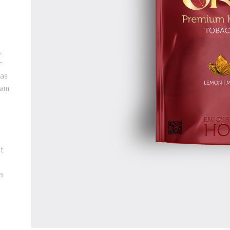
.
r
nas
uam
et
is