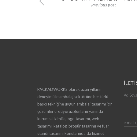
Previous post
İLET
PACKADWORKS olarak uzun yılların
Ad Soya
deneyimi ile ambalaj sektörüne her türlü
baskı tekniğine uygun ambalaj tasarımı için
çözümler üretiyoruz.Bunların yanında
kurumsal kimlik, logo tasarımı, web
e-mail (
tasarımı, katalog-broşür tasarımı ve fuar
standı tasarımı konularında da hizmet