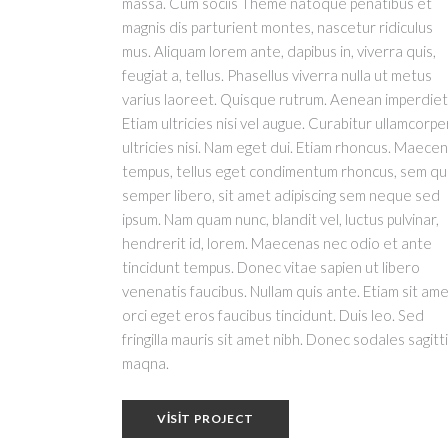
massa. Cum sociis Theme natoque penatibus et
magnis dis parturient montes, nascetur ridiculus
mus. Aliquam lorem ante, dapibus in, viverra quis,
feugiat a, tellus. Phasellus viverra nulla ut metus
varius laoreet. Quisque rutrum. Aenean imperdiet
Etiam ultricies nisi vel augue. Curabitur ullamcorpe
ultricies nisi. Nam eget dui. Etiam rhoncus. Maece
tempus, tellus eget condimentum rhoncus, sem q
semper libero, sit amet adipiscing sem neque sed
ipsum. Nam quam nunc, blandit vel, luctus pulvinar,
hendrerit id, lorem. Maecenas nec odio et ante
tincidunt tempus. Donec vitae sapien ut libero
venenatis faucibus. Nullam quis ante. Etiam sit am
orci eget eros faucibus tincidunt. Duis leo. Sed
fringilla mauris sit amet nibh. Donec sodales sagitt
maqna.
VISIT PROJECT