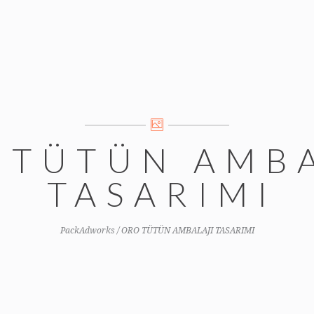
 TÜTÜN AMBA
TASARIMI
PackAdworks
/
ORO TÜTÜN AMBALAJI TASARIMI