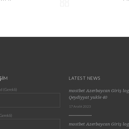
İŞİM
LATEST NEWS
d (Gerekli)
mostbet Azerbaycan Giriş log
Qeydiyyat yukle 40
17 Aralık 2023
Gerekli)
mostbet Azerbaycan Giriş log