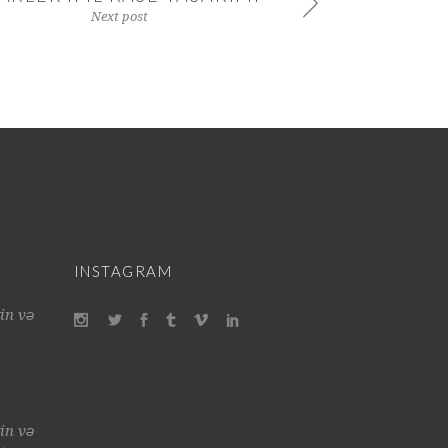
Next post
INSTAGRAM
in və
in və