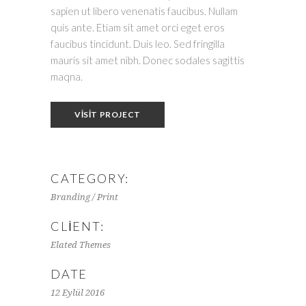
sapien ut libero venenatis faucibus. Nullam
quis ante. Etiam sit amet orci eget eros
faucibus tincidunt. Duis leo. Sed fringilla
mauris sit amet nibh. Donec sodales sagittis
maqna.
VISIT PROJECT
CATEGORY:
Branding / Print
CLIENT:
Elated Themes
DATE
12 Eylül 2016