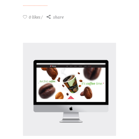
0 likes
share