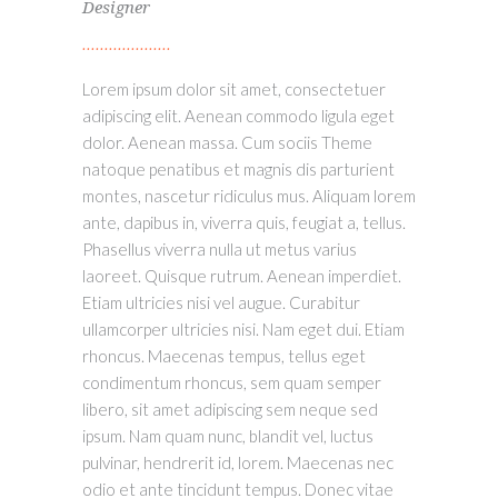
Designer
Lorem ipsum dolor sit amet, consectetuer
adipiscing elit. Aenean commodo ligula eget
dolor. Aenean massa. Cum sociis Theme
natoque penatibus et magnis dis parturient
montes, nascetur ridiculus mus. Aliquam lorem
ante, dapibus in, viverra quis, feugiat a, tellus.
Phasellus viverra nulla ut metus varius
laoreet. Quisque rutrum. Aenean imperdiet.
Etiam ultricies nisi vel augue. Curabitur
ullamcorper ultricies nisi. Nam eget dui. Etiam
rhoncus. Maecenas tempus, tellus eget
condimentum rhoncus, sem quam semper
libero, sit amet adipiscing sem neque sed
ipsum. Nam quam nunc, blandit vel, luctus
pulvinar, hendrerit id, lorem. Maecenas nec
odio et ante tincidunt tempus. Donec vitae