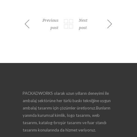
Previous
Next
post
post
PACKADWORKS olarak uzun yılların deneyimi ile
ambalaj sektörüne her türlü baskı tekniğine uygun
ambalaj tasarımı için çözümler üretiyoruz.Bunların
yanında kurumsal kimlik, logo tasarımı, web
tasarımı, katalog-broşür tasarımı ve fuar standı
tasarımı konularında da hizmet veriyoruz.