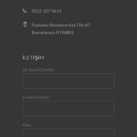
0532-207 0610
Pashador Residence Kat:7 No:87
Bayrampaşa-İSTANBUL
İLETİŞİM
Ad Soyad (Gerekli)
e-mail (Gerekli)
Konu