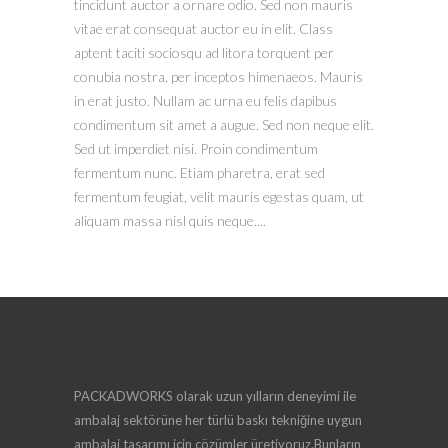
tincidunt auctor a ornare odio. Sed non mauris
vitae erat consequat auctor eu in elit. Class
aptent taciti sociosqu ad litora torquent per
conubia nostra, per inceptos himenaeos. Mauris
in erat justo. Nullam ac urna eu felis dapibus
condimentum sit amet a augue. Sed non neque elit.
Sed ut imperdiet nisi. Proin condimentum
fermentum nunc. Etiam pharetra, erat sed
fermentum feugiat, velit mauris egestas quam, ut
aliquam massa nisl quis neque....
PACKADWORKS olarak uzun yılların deneyimi ile
ambalaj sektörüne her türlü baskı tekniğine uygun
ambalaj tasarımı için çözümler üretiyoruz.Bunların