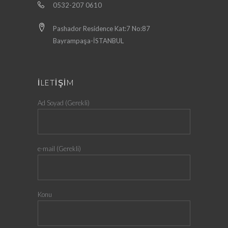
0532-207 0610
Pashador Residence Kat:7 No:87
Bayrampaşa-İSTANBUL
İLETİŞİM
Ad Soyad (Gerekli)
e-mail (Gerekli)
Konu