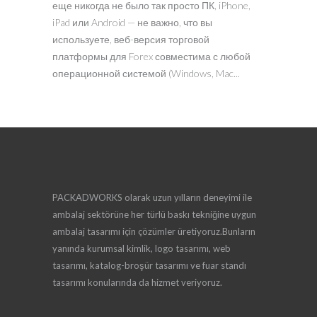
еще никогда не было так просто ПК, iPhone,
iPad или Android — не важно, что вы
используете, веб-версия торговой
платформы для Forex совместима с любой
операционной системой (Windows, Mac...
PACKADWORKS olarak uzun yılların deneyimi ile
ambalaj sektörüne her türlü baskı tekniğine uygun
ambalaj tasarımı için çözümler üretiyoruz.Bunların
yanında kurumsal kimlik, logo tasarımı, web
tasarımı, katalog-broşür tasarımı ve fuar standı
tasarımı konularında da hizmet veriyoruz.