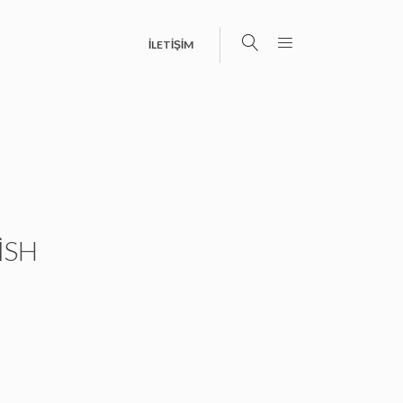
İLETİŞİM
ISH