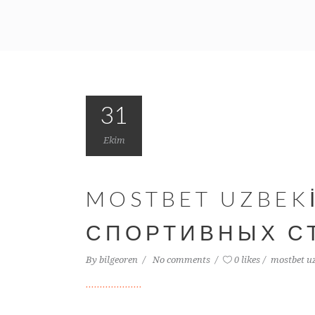
31
Ekim
MOSTBET UZBEK
СПОРТИВНЫХ СТ
By
bilgeoren
No comments
0 likes
mostbet uz