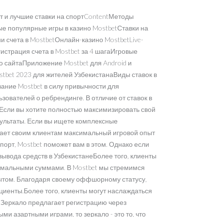
т и лучшие ставки на спортContentМетоды
ые популярные игры в казино MostbetСтавки на
 счета в MostbetОнлайн-казино MostbetLive-
страция счета в Mostbet за 4 шагаИгровые
 сайтаПриложение Mostbet для Android и
tbet 2023 для жителей УзбекистанаВиды ставок в
вание Mostbet в силу привычности для
вателей о ребрендинге. В отличие от ставок в
. Если вы хотите полностью максимизировать свой
зультаты. Если вы ищете комплексные
агает своим клиентам максимальный игровой опыт
порт, Mostbet поможет вам в этом. Однако если
вывода средств в УзбекистанеБолее того, клиенты
инимальными суммами. В Mostbet мы стремимся
ытом. Благодаря своему оффшорному статусу,
циенты.Более того, клиенты могут наслаждаться
.Зеркало предлагает регистрацию через
и азартными играми, то зеркало - это то, что