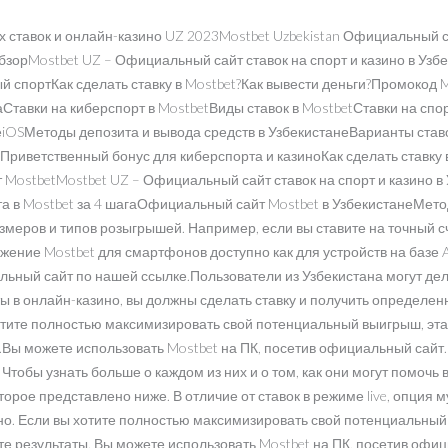
 ставок и онлайн-казино UZ 2023Mostbet Uzbekistan Официальный с
зорMostbet UZ – Официальный сайт ставок на спорт и казино в Узб
 спортКак сделать ставку в Mostbet?Как вывести деньги?Промокод 
аСтавки на киберспорт в MostbetВиды ставок в MostbetСтавки на сп
iOSМетоды депозита и вывода средств в УзбекистанеВарианты став
Приветственный бонус для киберспорта и казиноКак сделать ставку 
 MostbetMostbet UZ – Официальный сайт ставок на спорт и казино 
а в Mostbet за 4 шагаОфициальный сайт Mostbet в УзбекистанеМето
еров и типов розыгрышей. Например, если вы ставите на точный сче
жение Mostbet для смартфонов доступно как для устройств на базе A
альный сайт по нашей ссылке.Пользователи из Узбекистана могут дел
ты в онлайн-казино, вы должны сделать ставку и получить определе
хотите полностью максимизировать свой потенциальный выигрыш, эта
ы.Вы можете использовать Mostbet на ПК, посетив официальный сайт.
 Чтобы узнать больше о каждом из них и о том, как они могут помоч
торое представлено ниже. В отличие от ставок в режиме live, опция
нно. Если вы хотите полностью максимизировать свой потенциальный
ете результаты. Вы можете использовать Mostbet на ПК, посетив офи