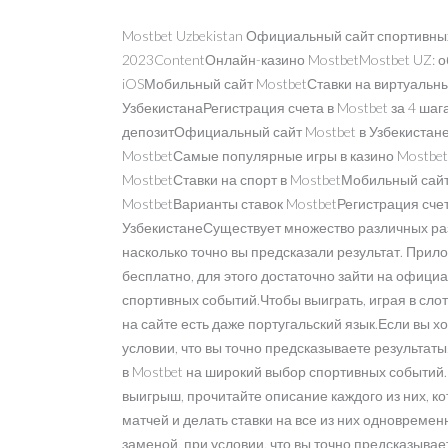
Mostbet Uzbekistan Официальный сайт спортивных
2023ContentОнлайн-казино MostbetMostbet UZ: об
iOSМобильный сайт MostbetСтавки на виртуальный
УзбекистанаРегистрация счета в Mostbet за 4 шаг
депозитОфициальный сайт Mostbet в Узбекистане
MostbetСамые популярные игры в казино Mostbet
MostbetСтавки на спорт в MostbetМобильный сайт
MostbetВарианты ставок MostbetРегистрация счет
УзбекистанеСуществует множество различных разм
насколько точно вы предсказали результат. Прило
бесплатно, для этого достаточно зайти на офици
спортивных событий.Чтобы выиграть, играя в сло
на сайте есть даже португальский язык.Если вы 
условии, что вы точно предсказываете результат
в Mostbet на широкий выбор спортивных событий.
выигрыш, прочитайте описание каждого из них, ко
матчей и делать ставки на все из них одновреме
заменой, при условии, что вы точно предсказыва