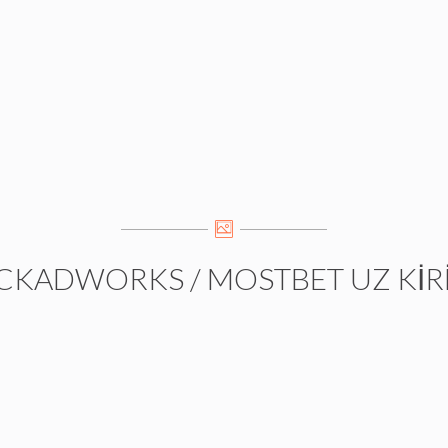
CKADWORKS
/
MOSTBET UZ KIR