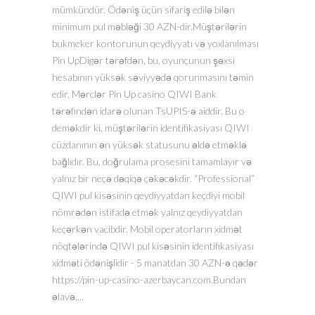
mümkündür. Ödəniş üçün sifariş edilə bilən
minimum pul məbləği 30 AZN-dir.Müştərilərin
bukmeker kontorunun qeydiyyatı və yoxlanılması
Pin UpDigər tərəfdən, bu, oyunçunun şəxsi
hesabının yüksək səviyyədə qorunmasını təmin
edir. Mərclər Pin Up casino QIWI Bank
tərəfindən idarə olunan TsUPIS-ə aiddir. Bu o
deməkdir ki, müştərilərin identifikasiyası QIWI
cüzdanının ən yüksək statusunu əldə etməklə
bağlıdır. Bu, doğrulama prosesini tamamlayır və
yalnız bir neçə dəqiqə çəkəcəkdir. “Professional”
QIWI pul kisəsinin qeydiyyatdan keçdiyi mobil
nömrədən istifadə etmək yalnız qeydiyyatdan
keçərkən vacibdir. Mobil operatorların xidmət
nöqtələrində QIWI pul kisəsinin identifikasiyası
xidməti ödənişlidir - 5 manatdan 30 AZN-ə qədər
https://pin-up-casino-azerbaycan.com.Bundan
əlavə,...