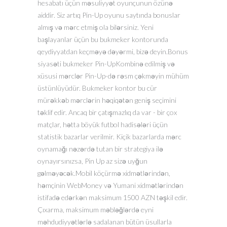
hesabatı üçün məsuliyyət oyunçunun özünə
aiddir. Siz artıq Pin-Up oyunu saytında bonuslar
almış və mərc etmiş ola bilərsiniz. Yeni
başlayanlar üçün bu bukmeker kontorunda
qeydiyyatdan keçməyə dəyərmi, bizə deyin.Bonus
siyasəti bukmeker Pin-UpKombinə edilmiş və
xüsusi mərclər Pin-Up-də rəsm çəkməyin mühüm
üstünlüyüdür. Bukmeker kontor bu cür
mürəkkəb mərclərin həqiqətən geniş seçimini
təklif edir. Ancaq bir çatışmazlıq da var - bir çox
matçlar, hətta böyük futbol hadisələri üçün
statistik bazarlar verilmir. Kiçik bazarlarda mərc
oynamağı nəzərdə tutan bir strategiya ilə
oynayırsınızsa, Pin Up az sizə uyğun
gəlməyəcək.Mobil köçürmə xidmətlərindən,
həmçinin WebMoney və Yumani xidmətlərindən
istifadə edərkən maksimum 1500 AZN təşkil edir.
Çıxarma, maksimum məbləğlərdə eyni
məhdudiyyətlərlə sadalanan bütün üsullarla