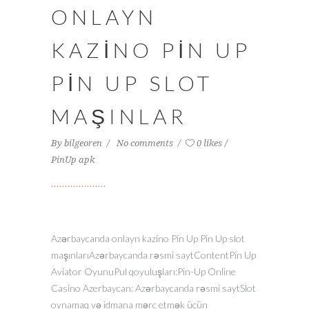
ONLAYN
KAZINO PIN UP
PIN UP SLOT
MAŞINLAR
By
bilgeoren
No comments
0 likes
PinUp apk
Azərbaycanda onlayn kazino Pin Up Pin Up slot
maşınlarıAzərbaycanda rəsmi saytContentPin Up
Aviator OyunuPul qoyuluşları:Pin-Up Online
Casino Azerbaycan: Azərbaycanda rəsmi saytSlot
oynamaq və idmana mərc etmək üçün