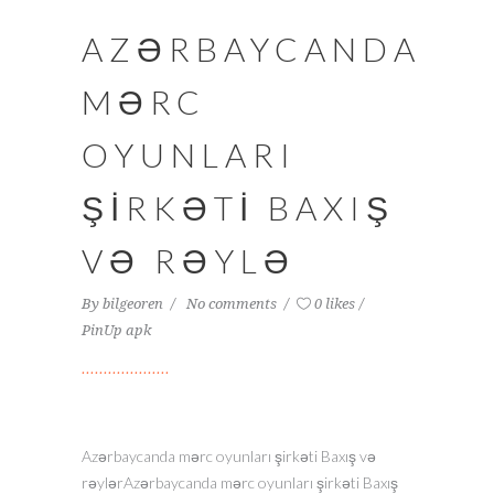
AZƏRBAYCANDA
MƏRC
OYUNLARI
ŞIRKƏTI BAXIŞ
VƏ RƏYLƏ
By
bilgeoren
No comments
0 likes
PinUp apk
Azərbaycanda mərc oyunları şirkəti Baxış və
rəylərAzərbaycanda mərc oyunları şirkəti Baxış