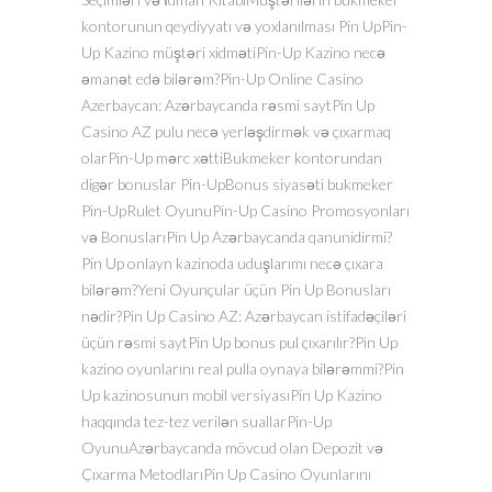
kontorunun qeydiyyatı və yoxlanılması Pin UpPin-
Up Kazino müştəri xidmətiPin-Up Kazino necə
əmanət edə bilərəm?Pin-Up Online Casino
Azerbaycan: Azərbaycanda rəsmi saytPin Up
Casino AZ pulu necə yerləşdirmək və çıxarmaq
olarPin-Up mərc xəttiBukmeker kontorundan
digər bonuslar Pin-UpBonus siyasəti bukmeker
Pin-UpRulet OyunuPin-Up Casino Promosyonları
və BonuslarıPin Up Azərbaycanda qanunidirmi?
Pin Up onlayn kazinoda uduşlarımı necə çıxara
bilərəm?Yeni Oyunçular üçün Pin Up Bonusları
nədir?Pin Up Casino AZ: Azərbaycan istifadəçiləri
üçün rəsmi saytPin Up bonus pul çıxarılır?Pin Up
kazino oyunlarını real pulla oynaya bilərəmmi?Pin
Up kazinosunun mobil versiyasıPin Up Kazino
haqqında tez-tez verilən suallarPin-Up
OyunuAzərbaycanda mövcud olan Depozit və
Çıxarma MetodlarıPin Up Casino Oyunlarını