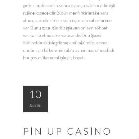
gətirirsə, demodan sonra oyunçu sakitcə ödənişli
rejimə keçəcəkdir.Bütün mənfi fikirləri kənara
atmaq vaxtıdır - bizim sizin üçün əla xəbərlərimiz
var!Bunu gecə-gündüz işləyən onlayn söhbət
vasitəsilə etmək tez və asandır.Onu Şəxsi
Kabinetdə aktivləşdirmək mümkündür, amma
unutmayın ki, belə mükafatı oynanmaq olmaz.İndi
hər şey mükəmməl işləyir, həyatı...
10
Kasım
PIN UP CASINO