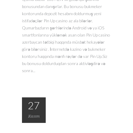
bonusundan danışırlar. Bu bonusu bukmeker
kontorunda depozit hesabını doldurmuş yeni
istifadəçilər Pin Up casino az ala bilərlər.
Qumarbazların şərhlərində Android və ya iOS
smartfonlarına yükləmək asan olan Pin Up casino
azerbaycan tətbiqi haqqında müsbət hekayələr
görə bilərsiniz . İnternetdə kazino və bukmeker
kontoru haqqında mənfi rəylər də var Pin Up.Siz
bu bonusu doldurduqdan sonra aktivləşdirə və
sonra...
27
Kasım