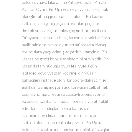
pulsuz oynaya bilərəmmi?Pul qoyuluşları:Pin Up
Aviator OyunuPin Up necə qeydiyyatdan keçmək
olar?Şirkət haqqında rəsmi məlumatBu kazino
istifadəçilərə geniş çeşiddə oyunlar, peşəkar
dəstək və əlverişli əməkdaşlıq şərtləri təklif edir.
Dünyanın aparıcı istehsalçılarının yüksək tariflərə
malik minlərlə parlaq oyunları müntəzəm olaraq
oyunçulara yaxşı ödənişlər gətirir. Həmçinin, Pin-
Up casino geniş bonuslar sistemini təmin edir. Pin
Up az-da tam hüquqlu oyun fəaliyyəti üçün
istifadəçi qeydiyyatdan keçirməlidir.Müasir
bahisçilərin istifadə etdiyi bir çox faydalı seçimlər
əskikdir. Geniş müştəri auditoriyasını cəlb etmək
üçün gənc mərc resursu çoxsaylı promosyonlar
və xüsusi təkliflərlə müxtəlif bonus siyasəti təklif
edir. Tamamlandıqdan sonra bonus xalları
istənilən növ idman mərclərini etmək üçün
istifadə oluna bilən real pula çevrilir. Pin Up az
bukmeker kontorunda həqiqətən müxtəlif zövqlər