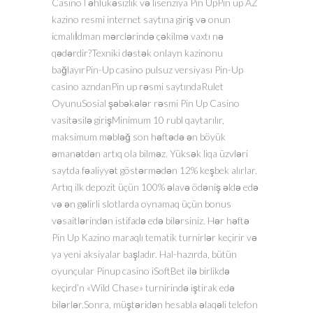
CasinoTəhlükəsizlik və lisenziya Pin UpPin up AZ
kazino resmi internet saytına giriş və onun
icmalıİdman mərclərində çəkilmə vaxtı nə
qədərdir?Texniki dəstək onlayn kazinonu
bağlayırPin-Up casino pulsuz versiyası Pin-Up
casino azndanPin up rəsmi saytındaRulet
OyunuSosial şəbəkələr rəsmi Pin Up Casino
vasitəsilə girişMinimum 10 rubl qaytarılır,
maksimum məbləğ son həftədə ən böyük
əmanətdən artıq ola bilməz. Yüksək liqa üzvləri
saytda fəaliyyət göstərmədən 12% keşbek alırlar.
Artıq ilk depozit üçün 100% əlavə ödəniş əldə edə
və ən gəlirli slotlarda oynamaq üçün bonus
vəsaitlərindən istifadə edə bilərsiniz. Hər həftə
Pin Up Kazino maraqlı tematik turnirlər keçirir və
ya yeni aksiyalar başladır. Hal-hazırda, bütün
oyunçular Pinup casino iSoftBet ilə birlikdə
keçird’n «Wild Chase» turnirində iştirak edə
bilərlər.Sonra, müştəridən hesabla əlaqəli telefon