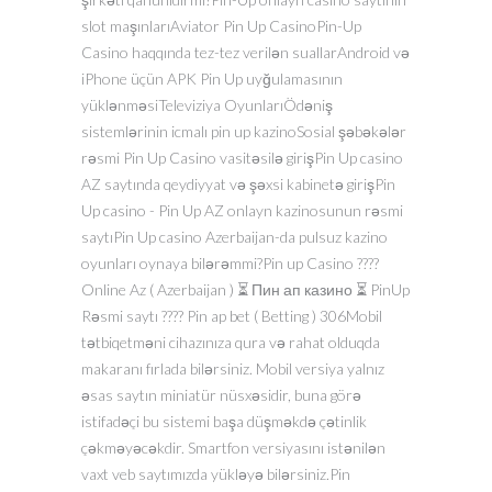
slot maşınlarıAviator Pin Up CasinoPin-Up
Casino haqqında tez-tez verilən suallarAndroid və
iPhone üçün APK Pin Up uyğulamasının
yüklənməsiTeleviziya OyunlarıÖdəniş
sistemlərinin icmalı pin up kazinoSosial şəbəkələr
rəsmi Pin Up Casino vasitəsilə girişPin Up casino
AZ saytında qeydiyyat və şəxsi kabinetə girişPin
Up casino - Pin Up AZ onlayn kazinosunun rəsmi
saytıPin Up casino Azerbaijan-da pulsuz kazino
oyunları oynaya bilərəmmi?Pin up Casino ????
Online Az ( Azerbaijan ) ⏳ Пин ап казино ⏳ PinUp
Rəsmi saytı ???? Pin ap bet ( Betting ) 306Mobil
tətbiqetməni cihazınıza qura və rahat olduqda
makaranı fırlada bilərsiniz. Mobil versiya yalnız
əsas saytın miniatür nüsxəsidir, buna görə
istifadəçi bu sistemi başa düşməkdə çətinlik
çəkməyəcəkdir. Smartfon versiyasını istənilən
vaxt veb saytımızda yükləyə bilərsiniz.Pin