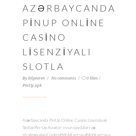
AZƏRBAYCANDA
PINUP ONLINE
CASINO
LISENZIYALI
SLOTLA
By
bilgeoren
No comments
0 likes
PinUp apk
Azərbaycanda PinUp Online Casino Lisenziyalı
SlotlarPin-Up Aviator: oyun qaydaları və
strategiyalarıContentMobil versiyaMobil versiya