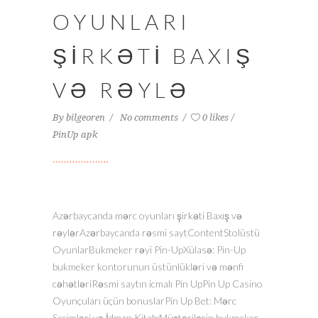
OYUNLARI
ŞIRKƏTI BAXIŞ
VƏ RƏYLƏ
By
bilgeoren
No comments
0 likes
PinUp apk
Azərbaycanda mərc oyunları şirkəti Baxış və
rəylərAzərbaycanda rəsmi saytContentStolüstü
OyunlarBukmeker rəyi Pin-UpXülasə: Pin-Up
bukmeker kontorunun üstünlükləri və mənfi
cəhətləriRəsmi saytın icmalı Pin UpPin Up Casino
Oyunçuları üçün bonuslarPin Up Bet: Mərc
Seçimləri və İdman KitabıMüştərilərin bukmeker