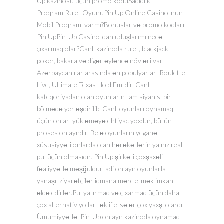
Up kazinosu üçün promo koduSadiqlik
ProqramıRulet OyunuPin Up Online Casino-nun
Mobil Proqramı varmı?Bonuslar və promo kodları
Pin UpPin-Up Casino-dan uduşlarımı necə
çıxarmaq olar?Canlı kazinoda rulet, blackjack,
poker, bakara və digər əyləncə növləri var.
Azərbaycanlılar arasında ən populyarları Roulette
Live, Ultimate Texas Hold'Em-dir. Canlı
kateqoriyadan olan oyunların tam siyahısı bir
bölmədə yerləşdirilib. Canlı oyunları oynamaq
üçün onları yükləməyə ehtiyac yoxdur, bütün
proses onlayndır. Belə oyunların yeganə
xüsusiyyəti onlarda olan hərəkətlərin yalnız real
pul üçün olmasıdır. Pin Up şirkəti çoxşaxəli
fəaliyyətlə məşğuldur, adi onlayn oyunlarla
yanaşı, ziyarətçilər idmana mərc etmək imkanı
əldə edirlər.Pul yatırmaq və çıxarmaq üçün daha
çox alternativ yollar təklif etsələr çox yaxşı olardı.
Ümumiyyətlə, Pin-Up onlayn kazinoda oynamaq