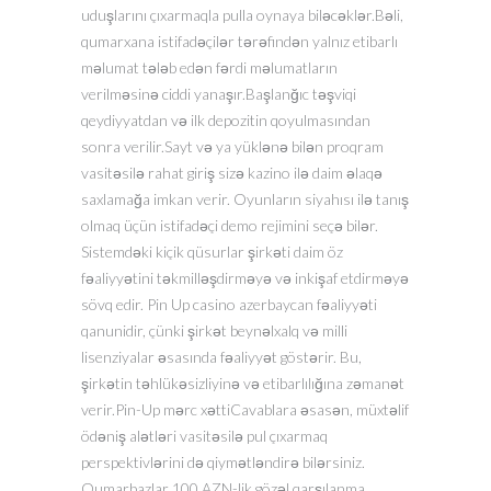
uduşlarını çıxarmaqla pulla oynaya biləcəklər.Bəli,
qumarxana istifadəçilər tərəfindən yalnız etibarlı
məlumat tələb edən fərdi məlumatların
verilməsinə ciddi yanaşır.Başlanğıc təşviqi
qeydiyyatdan və ilk depozitin qoyulmasından
sonra verilir.Sayt və ya yüklənə bilən proqram
vasitəsilə rahat giriş sizə kazino ilə daim əlaqə
saxlamağa imkan verir. Oyunların siyahısı ilə tanış
olmaq üçün istifadəçi demo rejimini seçə bilər.
Sistemdəki kiçik qüsurlar şirkəti daim öz
fəaliyyətini təkmilləşdirməyə və inkişaf etdirməyə
sövq edir. Pin Up casino azerbaycan fəaliyyəti
qanunidir, çünki şirkət beynəlxalq və milli
lisenziyalar əsasında fəaliyyət göstərir. Bu,
şirkətin təhlükəsizliyinə və etibarlılığına zəmanət
verir.Pin-Up mərc xəttiCavablara əsasən, müxtəlif
ödəniş alətləri vasitəsilə pul çıxarmaq
perspektivlərini də qiymətləndirə bilərsiniz.
Qumarbazlar 100 AZN-lik gözəl qarşılanma