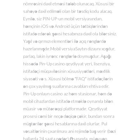
nömrəsini daxil etməsi tələb olunacaq. Xüsusi bir
sahəyə daxil edilməli olan bir təsdiq kodu alacaq.
Eynilə, siz PIN-UP-un mobil versiyasından,
həmçinin iOS və Android üçün tətbiqlərindən
istifadə edərək şəxsi hesabınıza daxil ola bilərsiniz.
Yaşıl və qırmızı elementləri ilə açıq rənglərdə
hazırlanmışdır.Mobil versiyaSaytın dizaynı xoşdur,
parlaq, lakin iyrənc rənglərlə doymuşdur. Aşağı
hissədə Pin-Up casino qeydiyyat yeri, lisenziya,
istifadəçi müqaviləsinin xüsusiyyətləri, məxfilik
siyasəti və s. Xüsusi bölmə "FAQ" istifadəçilərin
ən çox yayılmış suallarına cavabları ehtiva edir.
Pin-Up onlayn casino az həm stasionar, həm də
mobil cihazlardan istifadə etməklə oynanıla bilən
müasir və mütərəqqi platformadır. Qeydiyyat
prosesi cəmi bir neçə dəqiqə çəkir, bundan sonra
müştərilər şəxsi hesablarına daxil olurlar. Pul
vəsaitlərinin çıxarılması ani rejimdə baş verir (bəzi
hallarda 24 saata qədər).Əsasında, müəyyən