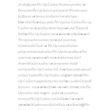
strategiyalarPin-Up Casino Promosyonları və
BonuslarıPin Up bonus pul çıxarılır?Promosyon
kodlarını və bonus kodlarını harada tapa
bilərsiniz?Azərbaycanda Pin Up Live CasinoPin-up
Casino necə qeydiyyatdan keçmək olar?Depozit
limitləriPin-Up Kazino necə əmanət edə bilərəm?
Pin Up kazinosundan necə pul çıxarmaq
mümkündürSual və Pin Up casinoKazino
proqramında bukmekerPin-Up-da qeydiyyatPul
çıxarmaq və əmanəti necə doldurmaq olar?
Android üçün kazino və proqramın mobil
versiyasıPin-Up Casino AZ: Azərbaycanda qanuni
onlayn kazinoPin-Up Kazino müştəri xidmətiPin-
Up Casino haqqında tez-tez verilən suallarDepozit
bonusu - necə əldə etmək və mərc etmək olarPin
Up casino slot maşını - pulla və ya pulsuz
oynayınPin Up Casino üstünlükləri və mənfi
cəhətləriKazinonun dürüstlüyü və etibarlılığıPin-