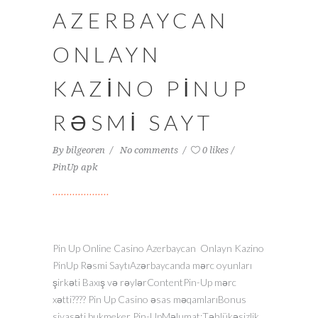
AZERBAYCAN ️
ONLAYN
KAZINO PINUP
RƏSMI SAYT
By
bilgeoren
No comments
0 likes
PinUp apk
Pin Up Online Casino Azerbaycan ️ Onlayn Kazino
PinUp Rəsmi SaytıAzərbaycanda mərc oyunları
şirkəti Baxış və rəylərContentPin-Up mərc
xətti???? Pin Up Casino əsas məqamlarıBonus
siyasəti bukmeker Pin-UpMəlumat:Təhlükəsizlik