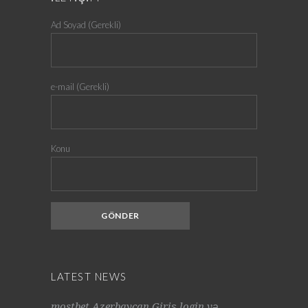
Ad Soyad (Gerekli)
e-mail (Gerekli)
Konu
LATEST NEWS
mostbet Azerbaycan Giriş login və