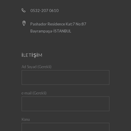
0532-207 0610
Pashador Residence Kat:7 No:87
Bayrampaşa-İSTANBUL
İLETİŞİM
Ad Soyad (Gerekli)
e-mail (Gerekli)
Konu