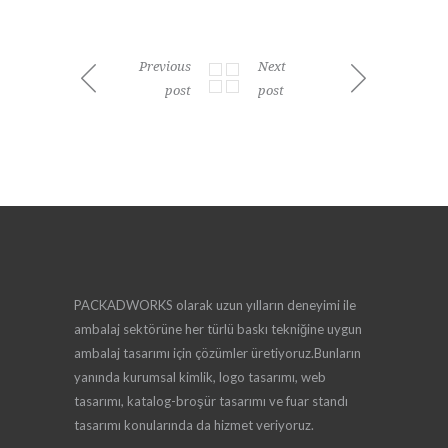
Previous
Next
post
post
PACKADWORKS olarak uzun yılların deneyimi ile
ambalaj sektörüne her türlü baskı tekniğine uygun
ambalaj tasarımı için çözümler üretiyoruz.Bunların
yanında kurumsal kimlik, logo tasarımı, web
tasarımı, katalog-broşür tasarımı ve fuar standı
tasarımı konularında da hizmet veriyoruz.