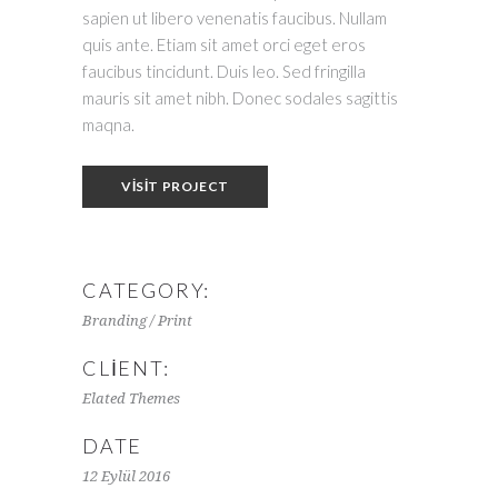
sapien ut libero venenatis faucibus. Nullam
quis ante. Etiam sit amet orci eget eros
faucibus tincidunt. Duis leo. Sed fringilla
mauris sit amet nibh. Donec sodales sagittis
maqna.
VISIT PROJECT
CATEGORY:
Branding / Print
CLIENT:
Elated Themes
DATE
12 Eylül 2016