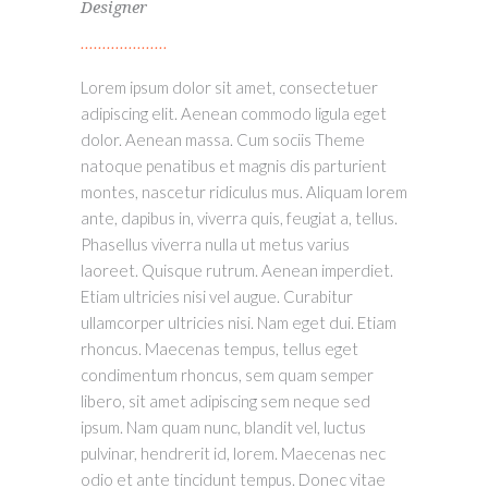
Designer
Lorem ipsum dolor sit amet, consectetuer
adipiscing elit. Aenean commodo ligula eget
dolor. Aenean massa. Cum sociis Theme
natoque penatibus et magnis dis parturient
montes, nascetur ridiculus mus. Aliquam lorem
ante, dapibus in, viverra quis, feugiat a, tellus.
Phasellus viverra nulla ut metus varius
laoreet. Quisque rutrum. Aenean imperdiet.
Etiam ultricies nisi vel augue. Curabitur
ullamcorper ultricies nisi. Nam eget dui. Etiam
rhoncus. Maecenas tempus, tellus eget
condimentum rhoncus, sem quam semper
libero, sit amet adipiscing sem neque sed
ipsum. Nam quam nunc, blandit vel, luctus
pulvinar, hendrerit id, lorem. Maecenas nec
odio et ante tincidunt tempus. Donec vitae