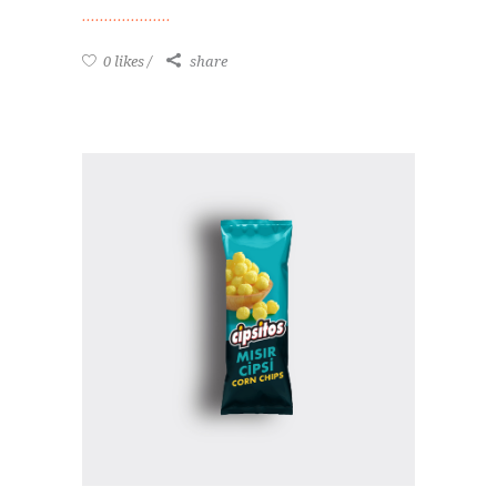
0 likes
share