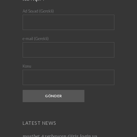
Ad Soyad (Gerekli)
e-mail (Gerekli)
Konu
LATEST NEWS
mostbet Azerbaycan Giriş login və