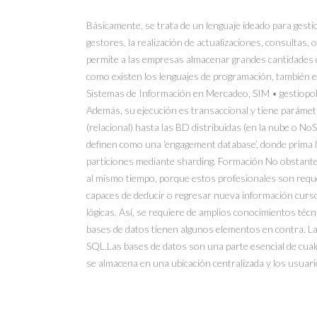
Básicamente, se trata de un lenguaje ideado para gestio
gestores, la realización de actualizaciones, consultas
permite a las empresas almacenar grandes cantidades de
como existen los lenguajes de programación, también ex
Sistemas de Información en Mercadeo, SIM • gestiopo
Además, su ejecución es transaccional y tiene paráme
(relacional) hasta las BD distribuidas (en la nube o
definen como una ‘engagement database’, donde prima la
particiones mediante sharding. Formación No obstante, 
al mismo tiempo, porque estos profesionales son reque
capaces de deducir o regresar nueva información curso 
lógicas. Así, se requiere de amplios conocimientos téc
bases de datos tienen algunos elementos en contra. La
SQL.Las bases de datos son una parte esencial de cual
se almacena en una ubicación centralizada y los usuari