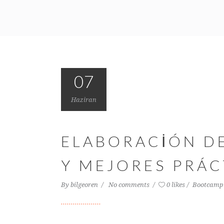
07
Haziran
ELABORACIÓN DE
Y MEJORES PRÁC
By
bilgeoren
No comments
0 likes
Bootcamp