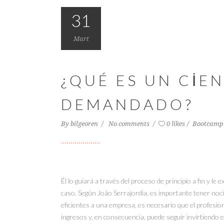
31
Mart
¿QUÉ ES UN CIE
DEMANDADO?
By
bilgeoren
No comments
0 likes
Bootcamp
Él lo guiará a través del proceso de principio a fin y le
caso. Según João Serrajordia, es importante tener noci
eficientes a una empresa, es necesario que el profesion
ingresos y, en consecuencia, puede seguir invirtiendo 