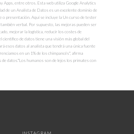
y Apps, entre otros. Esta web utiliza Google Analytics
idad de un Analista de Datos es un excelente dominio de
 o presentación. Aquí se incluye la Un curso de tester
no también verbal. Por supuesto, las mejoras pueden ser
ado, mejorar la logística, reducir los costes de
científico de datos tiene una visión más global del
ará esos datos al analista que tendrá una única fuente
ferenciamos en un 1% de los chimpancés", afirma
s de datos."Los humanos son de lejos los primates con
INSTAGRAM