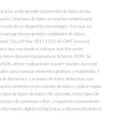
racias a ello permite la inserción de datos en los
ormación. Una base de datos es una herramienta que
través de un dispositivo tecnológico. Y es que así
an para gestionar grandes cantidades de datos.
Posted: Thu, 09 Mar 2017 12:21:40 GMT [source]
datos que van desde el enfoque más frecuente
de datos documental basada en ficheros JSON. Se
ouchDB, ofrece replicaciones master-master, así como
ltades para manejar elementos gráficos y multimedia. Y
a de decisiones. Las bases de datos deductivas son
ción existente en el conjunto de datos y aplicar reglas
 tipos de bases de datos. No obstante, estos tipos de
nsisten de columnas y filas, y requieren conocimiento
formación digital y el Big Data.La información (datos)