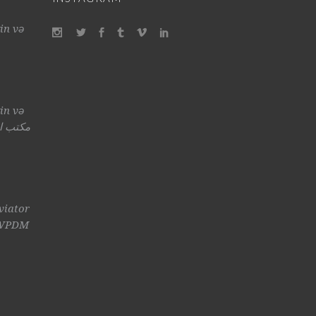
in və
in və
viator
i WPDM