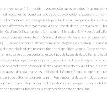
nar y recuperar información en gestores de bases de datos (relacionales). G
, o modificaciones, así como borrado de datos o controlar el acceso a la inf
 información de forma organizada para facilitar su uso y consulta rápida a 
isten diferentes sistemas y lenguajes de base de datos, los cuales se utiliz
lis - GestiopolisSistemas de Información en Mercadeo, SIM • gestiopolis.
tros de reversión (excepto en Oracle Database). Así tenemos las bases de 
 NoSQL). Derivada de couchDB con memcache integrada, es también una base 
 alta accesibilidad en diferentes tipos de dispositivos y apps. Como con c
en el caso de sus desventajas, estos tipos de bases de datos tienen dificu
ridos por las organizaciones para mejorar los modelos de negocio y la tom
de desarrollo web basada en ciertos parámetros dados, al utilizar la informa
nicos acerca de cada una de las unidades de información que componen estos
s bases de datos relacionales te permiten almacenar datos en tablas que co
quier sistema de información moderno ahora que todo gira entorno a la trans
os de diferentes ubicaciones pueden acceder a estos datos.Una...