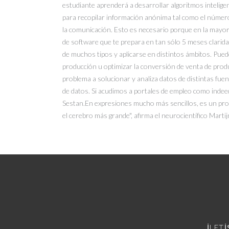
estudiante aprenderá a desarrollar algoritmos intelige
para recopilar información anónima tal como el número 
la comunicación. Esto es necesario porque en la mayorí
de software que te prepara en tan sólo 5 meses clarida
de muchos tipos y aplicarse en distintos ámbitos. Pueden
producción u optimizar la conversión de venta de produc
problema a solucionar y analiza datos de distintas fue
de datos. Si acudimos a portales de empleo como indeed
Sestan.En expresiones mucho más sencillos, es un prof
el cerebro más grande", afirma el neurocientífico Marti
İLET