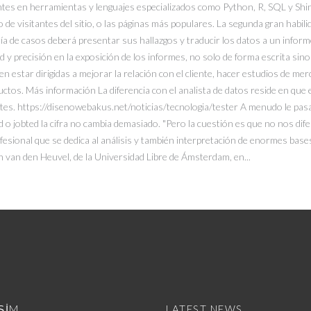
ntes en herramientas y lenguajes especializados como Python, R, SQL y Shin
de visitantes del sitio, o las páginas más populares. La segunda gran habil
a de casos deberá presentar sus hallazgos y traducir los datos a un informe
d y precisión en la exposición de los informes, no solo de forma escrita si
 estar dirigidas a mejorar la relación con el cliente, hacer estudios de merc
tos. Más información La diferencia con el analista de datos reside en que el 
ntes. https://disenowebakus.net/noticias/tecnologia/tester A menudo le pas
 o jobted la cifra no cambia demasiado. "Pero la cuestión es que no nos di
esional que se dedica al análisis y también interpretación de enormes base
jn van den Heuvel, de la Universidad Libre de Ámsterdam, en...
İŞİM
LATEST NEWS