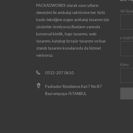
PACKADWORKS olarak uzun yılların
Ad Soya
deneyimi ile ambalaj sektörüne her türlü
baskı tekniğine uygun ambalaj tasarımı için
çözümler üretiyoruz.Bunların yanında
kurumsal kimlik, logo tasarımı, web
e-mail (
tasarımı, katalog-broşür tasarımı ve fuar
standı tasarımı konularında da hizmet
veriyoruz.
Konu
0532-207 0610
Pashador Residence Kat:7 No:87
Bayrampaşa-İSTANBUL