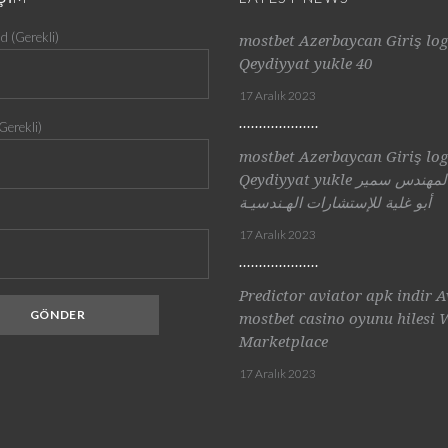
d (Gerekli)
mostbet Azerbaycan Giriş log
Qeydiyyat yukle 40
17 Aralık 2023
Gerekli)
mostbet Azerbaycan Giriş log
Qeydiyyat yukle مكتب المهندس سمير
أبو غلية للإستشارات الهـندسيـة
17 Aralık 2023
Predictor aviator apk indir A
mostbet casino oyunu hiles
Marketplace
17 Aralık 2023