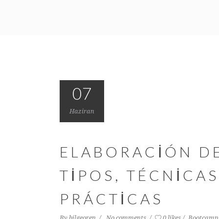
07
Haziran
ELABORACIÓN DE
TIPOS, TÉCNICA
PRÁCTICAS
By
bilgeoren
No comments
0 likes
Bootcamp