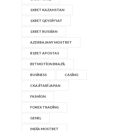
1XBET KAZAHSTAN
1XBET QEYDIYYAT
1XBET RUSSIAN
AZERBAJANY MOSTBET
B1BET APOSTAS
BETMOTION BRAZIL
BUSINESS
CASINO
CKAJITABI JAPAN
FASHION
FOREX TRADING
GENEL
INDIA MOSTBET