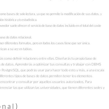
omo bases de solo lectura, ya que no permite la modificación de sus datos, y
n histórica y/o estadística.
eedor suele ofrecer el servicio de base de datos incluido en el total del coste
ase de datos relacional.
ner diferentes formatos, pero en todos los casos tiene que ser única.
nizan a su vez en tablas.
ás como definir relaciones entre ellas. Diseñarás tu propia base de
 de datos. Aprenderás a optimizar tus consultas y trabajar con DBMS
 PostgreSQL, que podrás usar para hacer todo esto y más, a una escala
diferentes tipos de bases de datos permiten tener los elementos
 encontrar y consultar por aquellos usuarios autorizados. Para
erenciar las que utilizan las universidades, que tienen diferentes sedes y
onal)