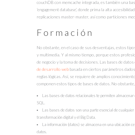
couchDB con memcache integrada, es también una bas
‘engagement database’, donde prima la alta accesibilid
replicaciones master-master, así como particiones med
Formación
No obstante, en el caso de sus desventajas, estos tipo
y multimedia. Y al mismo tiempo, porque estos profesi
de negocio y la toma de decisiones. Las bases de dato
de desarrollo web
basada en ciertos parámetros dados, a
reglas lógicas. Así, se requiere de amplios conocimien
componen estos tipos de bases de datos. No obstante,
Las bases de datos relacionales te permiten almacenar d
SQL.
Las bases de datos son una parte esencial de cualquier
transformación digital y el Big Data.
La información (datos) se almacena en una ubicación ce
datos.