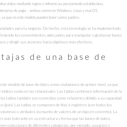
tar datos mediante reglas e inferencias previamente establecidas.
Enterprise de pago – ambas corren en Windows, Linux y macOS.
o, ya que en este modelo pueden tener varios padres.
rtunidades para tu negocio. De hecho, esta tecnología se ha implementado
. Teniendo los conocimientos adecuados para manipular y gestionar bases
os y dirigir sus acciones hacia objetivos más efectivos.
tajas de una base de
este modelo de base de datos como ciudadanos de primer nivel, ya que
 índices como en las relacionales. Las tablas contienen información de la
s, las tablas también son conocidas como relaciones debido a su capacidad
o (join). Las tablas se componen de filas o registros (con todos los
 columnas o atributos (conjunto de valores de un tipo en concreto). La
 es más tolerante en su estructura y forma que las bases de datos
ienen colecciones de diferentes categorías, por ejemplo, usuarios y