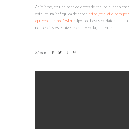
Asimismo, en una base de datos de red, se pueden establ
estructura jerárquica de estos
https://ekuatio.com/po
aprender-la-profesion/
tipos de bases de datos se deno
nodo raíz y es el nivel más alto de la jerarquía.
Share