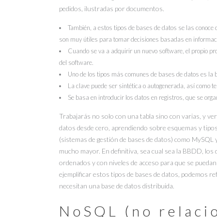
pedidos, ilustradas por documentos.
También, a estos tipos de bases de datos se las conoce c
son muy útiles para tomar decisiones basadas en informació
Cuando se va a adquirir un nuevo software, el propio prov
del software.
Uno de los tipos más comunes de bases de datos es la b
La clave puede ser sintética o autogenerada, así como te
Se basa en introducir los datos en registros, que se orga
Trabajarás no solo con una tabla sino con varias, y ver
datos desde cero, aprendiendo sobre esquemas y tipos
(sistemas de gestión de bases de datos) como MySQL y
mucho mayor. En definitiva, sea cual sea la BBDD, los 
ordenados y con niveles de acceso para que se puedan
ejemplificar estos tipos de bases de datos, podemos ref
necesitan una base de datos distribuida.
NoSQL (no relaci