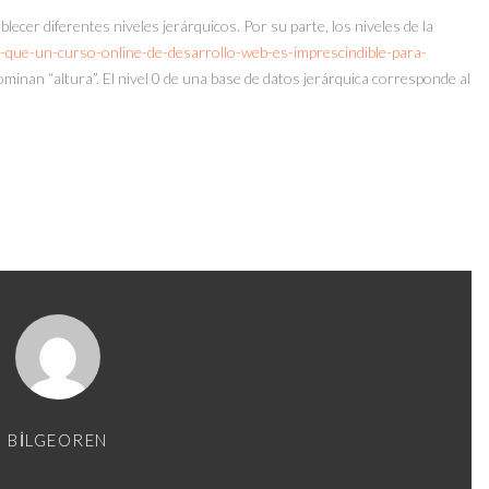
ecer diferentes niveles jerárquicos. Por su parte, los niveles de la
r-que-un-curso-online-de-desarrollo-web-es-imprescindible-para-
minan “altura”. El nivel 0 de una base de datos jerárquica corresponde al
BILGEOREN