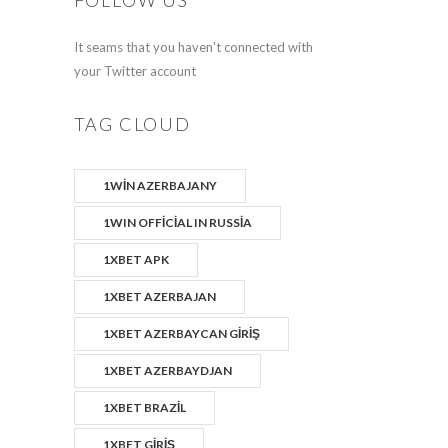
FOLLOW US
It seams that you haven't connected with
your Twitter account
TAG CLOUD
1WIN AZERBAJANY
1WIN OFFICIAL IN RUSSIA
1XBET APK
1XBET AZERBAJAN
1XBET AZERBAYCAN GIRIŞ
1XBET AZERBAYDJAN
1XBET BRAZIL
1XBET GIRIŞ