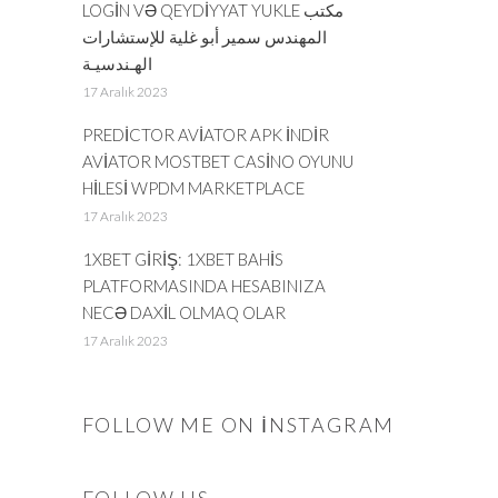
LOGIN VƏ QEYDIYYAT YUKLE مكتب
المهندس سمير أبو غلية للإستشارات
الهـندسيـة
17 Aralık 2023
PREDICTOR AVIATOR APK INDIR
AVIATOR MOSTBET CASINO OYUNU
HILESI WPDM MARKETPLACE
17 Aralık 2023
1XBET GIRIŞ: 1XBET BAHIS
PLATFORMASINDA HESABINIZA
NECƏ DAXIL OLMAQ OLAR
17 Aralık 2023
FOLLOW ME ON INSTAGRAM