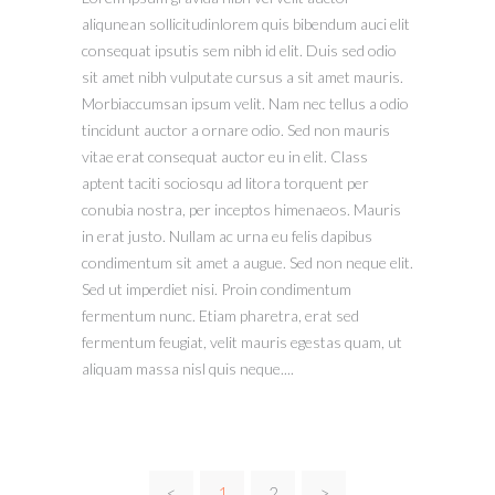
aliqunean sollicitudinlorem quis bibendum auci elit
consequat ipsutis sem nibh id elit. Duis sed odio
sit amet nibh vulputate cursus a sit amet mauris.
Morbiaccumsan ipsum velit. Nam nec tellus a odio
tincidunt auctor a ornare odio. Sed non mauris
vitae erat consequat auctor eu in elit. Class
aptent taciti sociosqu ad litora torquent per
conubia nostra, per inceptos himenaeos. Mauris
in erat justo. Nullam ac urna eu felis dapibus
condimentum sit amet a augue. Sed non neque elit.
Sed ut imperdiet nisi. Proin condimentum
fermentum nunc. Etiam pharetra, erat sed
fermentum feugiat, velit mauris egestas quam, ut
aliquam massa nisl quis neque....
<
1
2
>