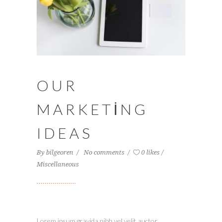
OUR
MARKETING
IDEAS
By
bilgeoren
No comments
0 likes
Miscellaneous
Lorem ipsum gravida nibh vel velit auctor