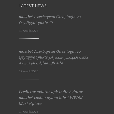
LATEST NEWS
mostbet Azerbaycan Giriş login və
Qeydiyyat yukle 40
17 Aralık 2023
mostbet Azerbaycan Giriş login və
Qeydiyyat yukle مكتب المهندس سمير أبو
غلية للإستشارات الهـندسيـة
17 Aralık 2023
Predictor aviator apk indir Aviator
mostbet casino oyunu hilesi WPDM
Marketplace
17 Aralık 2023