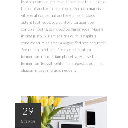
Morbiaccumsan ipsum velit. Nam nec tellus a odio
tincidunt auctor a ornare odio. Sed non mauris
vitae erat consequat auctor eu in elit. Class
aptent taciti sociosqu ad litora torquent per
conubia nostra, per inceptos himenaeos. Mauris
in erat justo. Nullam ac urna eu felis dapibus
condimentum sit amet a augue. Sed non neque elit.
Sed ut imperdiet nisi. Proin condimentum
fermentum nunc. Etiam pharetra, erat sed
fermentum feugiat, velit mauris egestas quam, ut
aliquam massa nisl quis neque....
29
Haziran