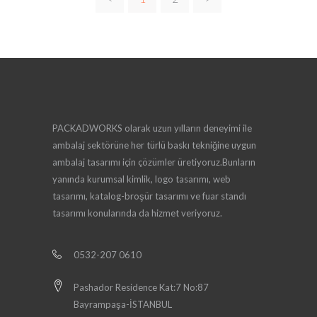
PACKADWORKS olarak uzun yılların deneyimi ile
ambalaj sektörüne her türlü baskı tekniğine uygun
ambalaj tasarımı için çözümler üretiyoruz.Bunların
yanında kurumsal kimlik, logo tasarımı, web
tasarımı, katalog-broşür tasarımı ve fuar standı
tasarımı konularında da hizmet veriyoruz.
0532-207 0610
Pashador Residence Kat:7 No:87
Bayrampaşa-İSTANBUL