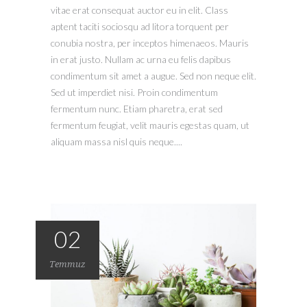
vitae erat consequat auctor eu in elit. Class
aptent taciti sociosqu ad litora torquent per
conubia nostra, per inceptos himenaeos. Mauris
in erat justo. Nullam ac urna eu felis dapibus
condimentum sit amet a augue. Sed non neque elit.
Sed ut imperdiet nisi. Proin condimentum
fermentum nunc. Etiam pharetra, erat sed
fermentum feugiat, velit mauris egestas quam, ut
aliquam massa nisl quis neque....
02
Temmuz