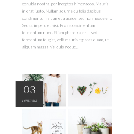
conubia nostra, per inceptos himenaeos. Mauris
in erat justo. Nullam ac urna eu felis dapibus
condimentum sit amet a augue. Sed non neque elit.
Sed ut imperdiet nisi. Proin condimentum
fermentum nunc. Etiam pharetra, erat sed
fermentum feugiat, velit mauris egestas quam, ut
aliquam massa nisl quis neque....
03
Temmuz