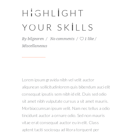
00:00
HIGHLIGHT
00:00
YOUR SKILLS
By
bilgeoren
No comments
1 like
Miscellaneous
Lorem ipsum gravida nibh vel velit auctor
aliqunean sollicitudinlorem quis bibendum auci elit
consequat ipsutis sem nibh id elit. Duis sed odio
sit amet nibh vulputate cursus a sit amet mauris.
Morbiaccumsan ipsum velit. Nam nec tellus a odio
tincidunt auctor a ornare odio. Sed non mauris
vitae erat consequat auctor eu in elit. Class
aptent taciti sociosqu ad litora torquent per