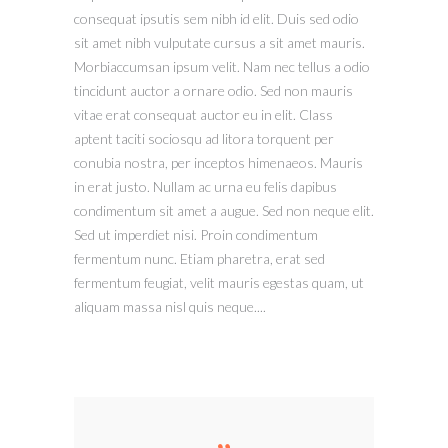
consequat ipsutis sem nibh id elit. Duis sed odio
sit amet nibh vulputate cursus a sit amet mauris.
Morbiaccumsan ipsum velit. Nam nec tellus a odio
tincidunt auctor a ornare odio. Sed non mauris
vitae erat consequat auctor eu in elit. Class
aptent taciti sociosqu ad litora torquent per
conubia nostra, per inceptos himenaeos. Mauris
in erat justo. Nullam ac urna eu felis dapibus
condimentum sit amet a augue. Sed non neque elit.
Sed ut imperdiet nisi. Proin condimentum
fermentum nunc. Etiam pharetra, erat sed
fermentum feugiat, velit mauris egestas quam, ut
aliquam massa nisl quis neque....