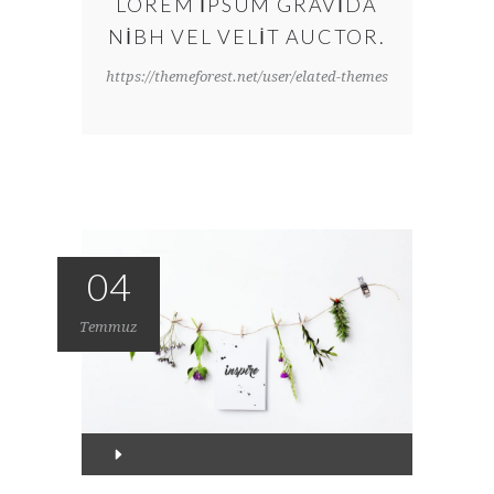
LOREM IPSUM GRAVIDA
NIBH VEL VELIT AUCTOR.
https://themeforest.net/user/elated-themes
04
Temmuz
Ses
oynatıcı