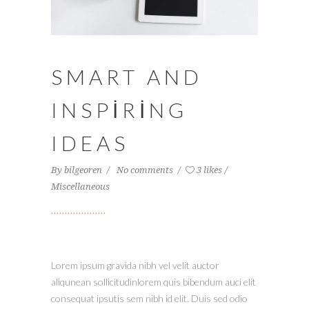
SMART AND
INSPIRING
IDEAS
By
bilgeoren
No comments
3 likes
Miscellaneous
Lorem ipsum gravida nibh vel velit auctor
aliqunean sollicitudinlorem quis bibendum auci elit
consequat ipsutis sem nibh id elit. Duis sed odio