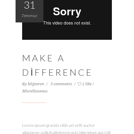
31
Temmuz
MAKE A
DIFFERENCE
By
bilgeoren
3 comments
1 like
Miscellaneous
Lorem ipsum gravida nibh vel velit auctor
aliqunean sollicitudinlorem quis bibendum auci elit