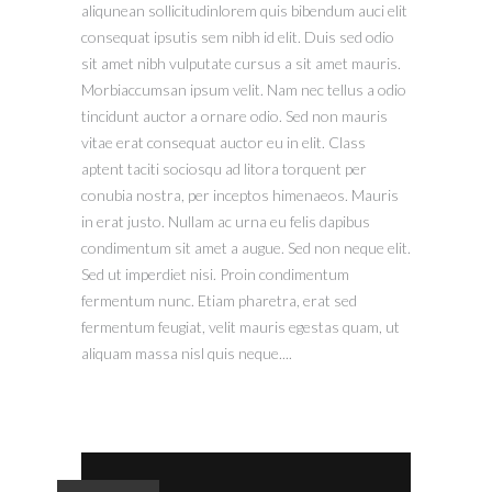
aliqunean sollicitudinlorem quis bibendum auci elit
consequat ipsutis sem nibh id elit. Duis sed odio
sit amet nibh vulputate cursus a sit amet mauris.
Morbiaccumsan ipsum velit. Nam nec tellus a odio
tincidunt auctor a ornare odio. Sed non mauris
vitae erat consequat auctor eu in elit. Class
aptent taciti sociosqu ad litora torquent per
conubia nostra, per inceptos himenaeos. Mauris
in erat justo. Nullam ac urna eu felis dapibus
condimentum sit amet a augue. Sed non neque elit.
Sed ut imperdiet nisi. Proin condimentum
fermentum nunc. Etiam pharetra, erat sed
fermentum feugiat, velit mauris egestas quam, ut
aliquam massa nisl quis neque....