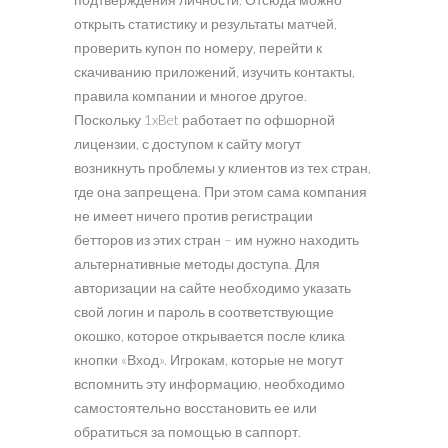
открыть статистику и результаты матчей,
проверить купон по номеру, перейти к
скачиванию приложений, изучить контакты,
правила компании и многое другое.
Поскольку 1xBet работает по офшорной
лицензии, с доступом к сайту могут
возникнуть проблемы у клиентов из тех стран,
где она запрещена. При этом сама компания
не имеет ничего против регистрации
бетторов из этих стран – им нужно находить
альтернативные методы доступа. Для
авторизации на сайте необходимо указать
свой логин и пароль в соответствующие
окошко, которое открывается после клика
кнопки «Вход». Игрокам, которые не могут
вспомнить эту информацию, необходимо
самостоятельно восстановить ее или
обратиться за помощью в саппорт.