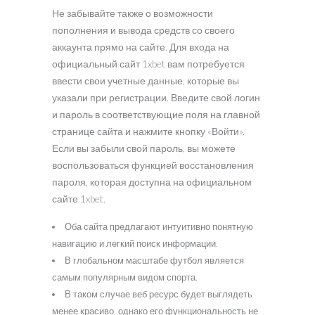
Не забывайте также о возможности
пополнения и вывода средств со своего
аккаунта прямо на сайте. Для входа на
официальный сайт 1xbet вам потребуется
ввести свои учетные данные, которые вы
указали при регистрации. Введите свой логин
и пароль в соответствующие поля на главной
странице сайта и нажмите кнопку «Войти».
Если вы забыли свой пароль, вы можете
воспользоваться функцией восстановления
пароля, которая доступна на официальном
сайте 1xbet.
Оба сайта предлагают интуитивно понятную
навигацию и легкий поиск информации.
В глобальном масштабе футбол является
самым популярным видом спорта.
В таком случае веб ресурс будет выглядеть
менее красиво, однако его функциональность не