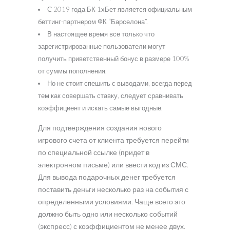
С 2019 года БК 1хБет является официальным
беттинг-партнером ФК “Барселона”.
В настоящее время все только что
зарегистрированные пользователи могут
получить приветственный бонус в размере 100%
от суммы пополнения.
Но не стоит спешить с выводами, всегда перед
тем как совершать ставку, следует сравнивать
коэффициент и искать самые выгодные.
Для подтверждения создания нового
игрового счета от клиента требуется перейти
по специальной ссылке (придет в
электронном письме) или ввести код из СМС.
Для вывода подарочных денег требуется
поставить деньги несколько раз на события с
определенными условиями. Чаще всего это
должно быть одно или несколько событий
(экспресс) с коэффициентом не менее двух.