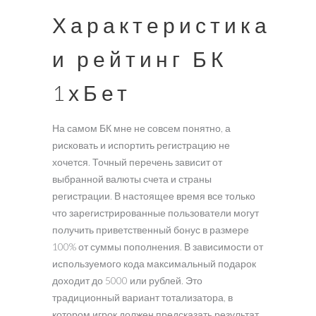
Характеристика
и рейтинг БК
1хБет
На самом БК мне не совсем понятно, а
рисковать и испортить регистрацию не
хочется. Точный перечень зависит от
выбранной валюты счета и страны
регистрации. В настоящее время все только
что зарегистрированные пользователи могут
получить приветственный бонус в размере
100% от суммы пополнения. В зависимости от
используемого кода максимальный подарок
доходит до 5000 или рублей. Это
традиционный вариант тотализатора, в
котором игрок должен предсказать результат