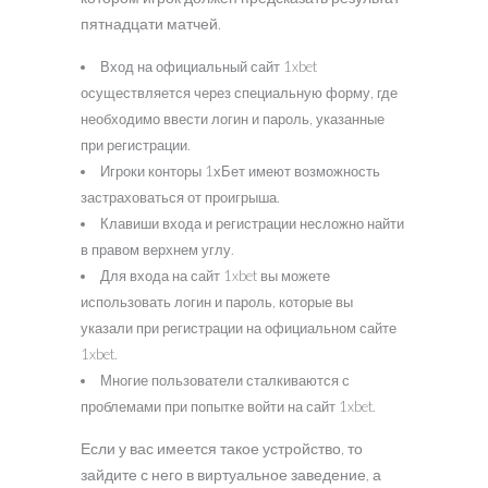
пятнадцати матчей.
Вход на официальный сайт 1xbet
осуществляется через специальную форму, где
необходимо ввести логин и пароль, указанные
при регистрации.
Игроки конторы 1хБет имеют возможность
застраховаться от проигрыша.
Клавиши входа и регистрации несложно найти
в правом верхнем углу.
Для входа на сайт 1xbet вы можете
использовать логин и пароль, которые вы
указали при регистрации на официальном сайте
1xbet.
Многие пользователи сталкиваются с
проблемами при попытке войти на сайт 1xbet.
Если у вас имеется такое устройство, то
зайдите с него в виртуальное заведение, а