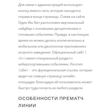
Для связи с администраций используют
кнопку живого чата, которая находится
справа в конце страницы. Слева на сайте
Один Икс Бет расположен вертикальный
сайдбар с основными дисциплинами и
топовыми событиями. Правда, в настоящее
время их можно делать исключительно в
мобильном или десктопном приложениях
игорного заведения. Официальный сайт 1
xBet имеет специальный раздел с
киберспортивными событиями. Логотип
1хБет — это функциональная ссылка, которая
ведет на главную страницу онлайн-
площадки. Благодаря ей пользователь может
быстро туда попасть из любого раздела.
ОСОБЕННОСТИ ПРЕМАТЧ
ЛИНИИ