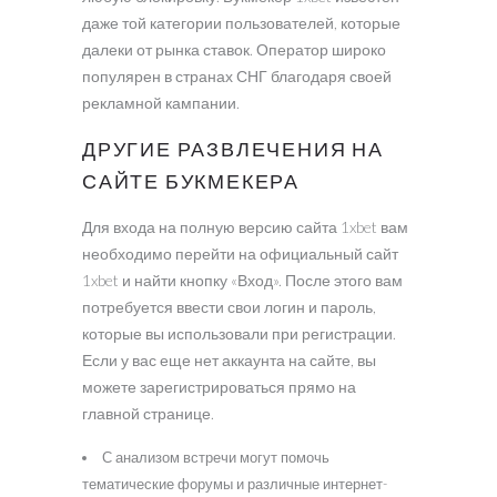
даже той категории пользователей, которые
далеки от рынка ставок. Оператор широко
популярен в странах СНГ благодаря своей
рекламной кампании.
ДРУГИЕ РАЗВЛЕЧЕНИЯ НА
САЙТЕ БУКМЕКЕРА
Для входа на полную версию сайта 1xbet вам
необходимо перейти на официальный сайт
1xbet и найти кнопку «Вход». После этого вам
потребуется ввести свои логин и пароль,
которые вы использовали при регистрации.
Если у вас еще нет аккаунта на сайте, вы
можете зарегистрироваться прямо на
главной странице.
С анализом встречи могут помочь
тематические форумы и различные интернет-