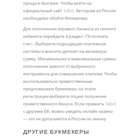
проще и быстрее. Чтобы войти на
официальный сайт 1xBet, бетторам из России
необходимо обойти блокировку.
Для пополнения игрового баланса из личного
кабинета перейдите в раздел «Пополнить
счет». Выберите подходящие платежные
системы и внесите депозит на желаемую
сумму. Минимальная и максимальная суммы
пополнения зависят от выбранного
инструмента для совершения платежа. Чтобы
воспользоваться приветственным
предложением букмекера, на этапе
регистрации выберите опцию получения
приветственного бонуса. Если сравнить 1хBet
с другими БК, можно увидеть онлайн-казино
― это не допускается в России по закону.
ДРУГИЕ БУКМЕКЕРЫ