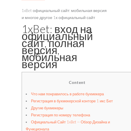
1xBet официальный сайт: мобильная версия
и многое другое 1х официальный сайт
1xBet: вход на
официальный
сайт, полная
версия,
мобильная
версия
Content
Что нам понравилось в работе букмекера
Регистрация в букмекерской конторе 1 икс Бет
Другие букмекеры
Регистрация по номеру телефона
Официальный Сайт 1xBet — Обзор Дизайна и
Функционала