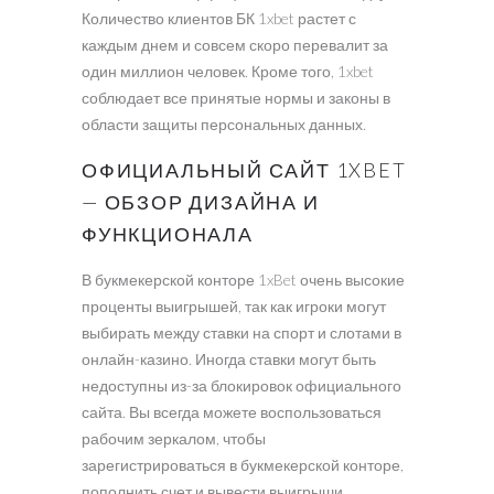
Количество клиентов БК 1xbet растет с
каждым днем и совсем скоро перевалит за
один миллион человек. Кроме того, 1xbet
соблюдает все принятые нормы и законы в
области защиты персональных данных.
ОФИЦИАЛЬНЫЙ САЙТ 1XBET
— ОБЗОР ДИЗАЙНА И
ФУНКЦИОНАЛА
В букмекерской конторе 1xBet очень высокие
проценты выигрышей, так как игроки могут
выбирать между ставки на спорт и слотами в
онлайн-казино. Иногда ставки могут быть
недоступны из-за блокировок официального
сайта. Вы всегда можете воспользоваться
рабочим зеркалом, чтобы
зарегистрироваться в букмекерской конторе,
пополнить счет и вывести выигрыши.