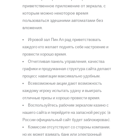
приветственное приложение от зеркала, с
которым можно некоторое время
пользоваться здешними автоматами без
вложения.
Игровой зал Пин Ап рад приветствовать
каждого кто желает поднять себе настроение и
провести хорошо время.
Отчетливая панель управления, качества
графики и продуманная структура сайта делают
процесс навигации максимально удобным.
Всевозможные акции дают возможность
каждому игроку испытать удачу и выиграть
отличные призы и хорошо провести время.
Воспользуйтесь рабочим зеркалом казино с
нашего сайта и перейдите на запасной ресурс (в
России официальный сайт будет заблокирован).
Комиссии отсутствуют со стороны компании,
но их может взимать банк или электронный