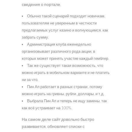
сведения о портале.
Обычно такой сценарий подходит новичкам,
пользователям не уверенным в честности
предлагаемых услуг казино и волнующимся, как
забрать сумму.
Администрация клуба еженедельно
организовывает различного рода акции, в
которых может принять участие каждый гемблер.
Так же существует такая возможность, что
можно играть в мобильном варианте и не платить
ни за что.
Пин Ап работает в разных странах, потому
можно играть на гривны, рубли, доллары, и т.д.
Выбрала Пин Ап и теперь не ищу замены, так
как всё устраивает на 100%.
На самом деле сайт довольно быстро
развивается, обновляет списки с