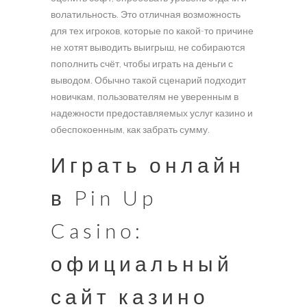
волатильность. Это отличная возможность
для тех игроков, которые по какой-то причине
не хотят выводить выигрыш, не собираются
пополнить счёт, чтобы играть на деньги с
выводом. Обычно такой сценарий подходит
новичкам, пользователям не уверенным в
надежности предоставляемых услуг казино и
обеспокоенным, как забрать сумму.
Играть онлайн
в Pin Up
Casino:
официальный
сайт казино