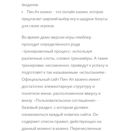
бездепов.
Пин Ап казино – это онлайн-казино, которое
предлагает широкий выбор игр и щедрые бонусы
для своих игроков.
Во время демо версии игры гемблер
проходит определённого рода
«тренировочный процесс» используя
различные слоты, словно тренажёры. А такие
тренировки, несомненно, приведут к успеху и
подготовят к так называемым «испытаниям».
Официальный сайт Пин-Ап казино имеет
достаточно элементарную структуру и
понятное меню, расположенное вверху и
внизу. «Пользовательское соглашение» –
базовый раздел, с которым должен
ознакомиться каждый новичок сайта. Он
содержит список правил, действующих на
данный момент в казино. Перечисленные