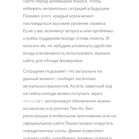
сайте перед активацией бонуса, чтобы
избежать неприятных ситуаций в будущем.
Помимо этого, каждый игрок может
наслаждаться высоким уровнем сервиса.
Если у вас возникнут вопросы или проблемы,
служба поддержки всегда готова помочь. И,
конечно же, не забудем упомянуть удобство
входа и возможность использовать зеркало
сайта для обхода блокировок.
Сотрудник подскажет, что актуально на
данный момент, сообщит несколько
актуальных вариантов. Кстати, заветный код
на сейлы иногда можно получить через
messenger, контролируя обновления казино
на каналах и в группах Пин Ап. Без
регистрации в мобильном приложении или на
официальном сайте Пинап можно покрутить
определенные слоты. Демки позволяют
оценить софт, опробовать уровень отдачи и