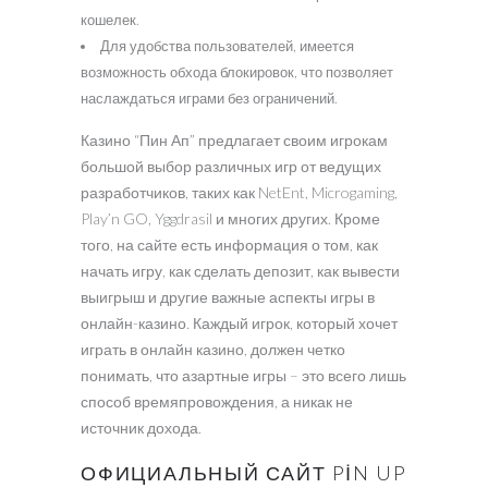
кошелек.
Для удобства пользователей, имеется
возможность обхода блокировок, что позволяет
наслаждаться играми без ограничений.
Казино “Пин Ап” предлагает своим игрокам
большой выбор различных игр от ведущих
разработчиков, таких как NetEnt, Microgaming,
Play’n GO, Yggdrasil и многих других. Кроме
того, на сайте есть информация о том, как
начать игру, как сделать депозит, как вывести
выигрыш и другие важные аспекты игры в
онлайн-казино. Каждый игрок, который хочет
играть в онлайн казино, должен четко
понимать, что азартные игры – это всего лишь
способ времяпровождения, а никак не
источник дохода.
ОФИЦИАЛЬНЫЙ САЙТ PIN UP