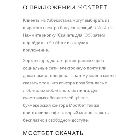
О ПРИЛОЖЕНИИ MOSTBET
Клиенты из Узбекистана могут выбирать из
широкого спектра бонусов и акций в Mostbet.
Нажмите кнопку “Скачать для iOS”, затем
перейдите в AppStore и загрузите
приложение.
Зеркало предлагает регистрацию через
социальные сети, электронную почту или
даже номер телефона. Поэтому можно смело
сказать о том, что контора позаботилась о
любителях мобильного беттинга. Для
счастливых обладателей Iphone,
букмекерская контора Мостбет так же
приготовила софт, который можно скачать
бесплатно в свободном доступе.
МОСТБЕТ СКАЧАТЬ