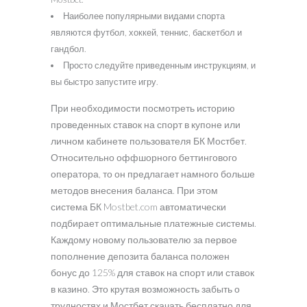
Наиболее популярными видами спорта
являются футбол, хоккей, теннис, баскетбол и
гандбол.
Просто следуйте приведенным инструкциям, и
вы быстро запустите игру.
При необходимости посмотреть историю
проведенных ставок на спорт в купоне или
личном кабинете пользователя БК Мостбет.
Относительно оффшорного беттингового
оператора, то он предлагает намного больше
методов внесения баланса. При этом
система БК Mostbet.com автоматически
подбирает оптимальные платежные системы.
Каждому новому пользователю за первое
пополнение депозита баланса положен
бонус до 125% для ставок на спорт или ставок
в казино. Это крутая возможность забыть о
трудностях и Мостбет скачать бесплатно для