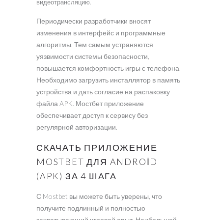
видеотрансляцию.
Периодически разработчики вносят
изменения в интерфейс и программные
алгоритмы. Тем самым устраняются
уязвимости системы безопасности,
повышается комфортность игры с телефона.
Необходимо загрузить инсталлятор в память
устройства и дать согласие на распаковку
файла APK. Мостбет приложение
обеспечивает доступ к сервису без
регулярной авторизации.
СКАЧАТЬ ПРИЛОЖЕНИЕ
MOSTBET ДЛЯ ANDROID
(APK) ЗА 4 ШАГА
С Mostbet вы можете быть уверены, что
получите подлинный и полностью
захватывающий игровой опыт. Наибольшей