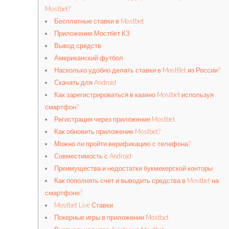
Mostbet?
Бесплатные ставки в Mostbet
Приложение Мостбет КЗ
Вывод средств
Американский футбол
Насколько удобно делать ставки в MostBet из России?
Скачать для Android
Как зарегистрироваться в казино Mostbet используя
смартфон?
Регистрация через приложение Mostbet
Как обновить приложение Mostbet?
Можно ли пройти верификацию с телефона?
Совместимость с Android
Преимущества и недостатки букмекерской конторы
Как пополнять счет и выводить средства в Mostbet на
смартфоне?
Mostbet Live Ставки
Покерные игры в приложении Mostbet