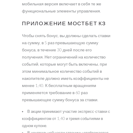
мобильная версия включает в себя те же
функциональные элементы управления.
ПРИЛОЖЕНИЕ МОСТБЕТ КЗ
Чтобы снять бонус, вы должны сделать ставки
на сумму, в 5 раз превышающую сумму
бонуса, в течение 30 дней после его
получения. Нет ограничений на количество
событий, которые могут быть включены, при
этом минимальное количество событий в
накопителе должно иметь коэффициенты не
менее 1,40. К бесплатным вращениям
применяется требование в 60 раз
превышающее сумму бонуса за ставки.
В акции принимают участие экспресс-ставки с
коэффициентом от 1,40 и тремя событиями в
одном купоне.
В центральной части страницы отображается