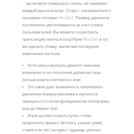
— вы можете совершать спины, не нажимая
каждый раз на кнопку «Старт», ознакомиться с
лучшими слотами MostBet. Размер джекпота
постепенно увеличивается за счет ставок
пользователей. Вы можете посмотреть
трансляцию матча в спортбуке Mostbet и тут
же сделать ставку, заключив последние
изменения на поле.
Хотя шансы выиграть джекпот невелики,
возможность его получения добавляет еще
больше азарта и интереса к игре.
Это также дает возможность попробовать
различные игровые механики и научиться
обращаться со всем функционалом платформы
еще до первых трат.
Игрок должен открыть купон, чтобы
продолжить процесс беттинга, указав сумму
ставки и ее тип (экспресс, ординар, цепочка,