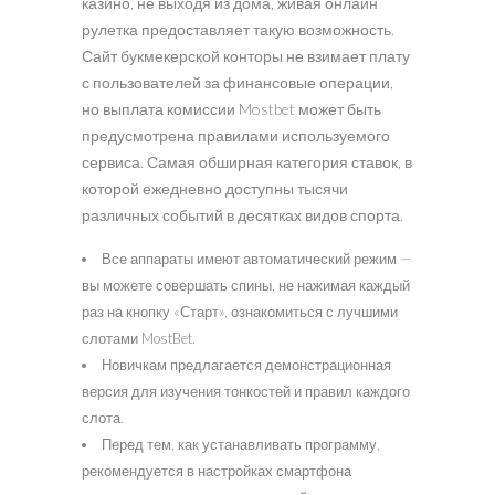
казино, не выходя из дома, живая онлайн
рулетка предоставляет такую возможность.
Сайт букмекерской конторы не взимает плату
с пользователей за финансовые операции,
но выплата комиссии Mostbet может быть
предусмотрена правилами используемого
сервиса. Самая обширная категория ставок, в
которой ежедневно доступны тысячи
различных событий в десятках видов спорта.
Все аппараты имеют автоматический режим —
вы можете совершать спины, не нажимая каждый
раз на кнопку «Старт», ознакомиться с лучшими
слотами MostBet.
Новичкам предлагается демонстрационная
версия для изучения тонкостей и правил каждого
слота.
Перед тем, как устанавливать программу,
рекомендуется в настройках смартфона