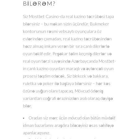
BILƏRƏM?
Siz Mostbet Casino-da real kazino təcrübəsi tapa
bilərsiniz – bu məkan sizin üçündür. Bukmeker
kontorunun rəsmi vebsaytı oyunçulara öz
evlərindən çıxmadan, real kazino təcrübəsindən
həzz almaq imkanı verən bir sıra canlı dilerlərlə
oyun təklif edir. Peşəkar təlim keçmiş dilerlər və
real oyun tərzi sayəsində Azərbaycanda Mostbet-
in canlı kazino oyunları maraqlı və əyləncəli oyun
prosesi təqdim edəcək. Siz blekcek və bakkara,
ruletka və poker ilə başlaya bilərsiniz – hər kəs
özünə uyğun olanı tapacaq. Mövcud ödəniş
variantları coğrafi ərazinizdən asılı olaraq dəyişə
bilər.
Oradan siz mərc üçün mövcud olan bütün müxtəlif
idman bazarlarını araşdıra biləcəyiniz əsas səhifəyə
aparılacaqsınız.