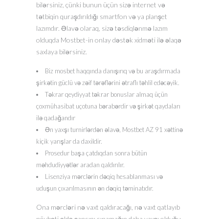
bilərsiniz, çünki bunun üçün sizə internet və
tətbiqin quraşdırıldığı smartfon və ya planşet
lazımdır. Əlavə olaraq, sizə təsdiqlənmə lazım
olduqda Mostbet-in onlay dəstək xidməti ilə əlaqə
saxlaya bilərsiniz.
Biz mosbet haqqında danışırıq və bu araşdırmada
şirkətin güclü və zəif tərəflərini ətraflı təhlil edəcəyik.
Təkrar qeydiyyat təkrar bonuslar almaq üçün
çoxmühasibat uçotuna bərabərdir və şirkət qaydaları
ilə qadağandır
Ən yaxşı turnirlərdən əlavə, Mostbet AZ 91 xəttinə
kiçik yarışlar da daxildir.
Prosedur başa çatdıqdan sonra bütün
məhdudiyyətlər aradan qaldırılır.
Lisenziya mərclərin dəqiq hesablanması və
uduşun çıxarılmasının ən dəqiq təminatıdır.
Ona mərcləri nə vaxt qaldıracağı, nə vaxt qatlayıb
növbəti əldə şansını sınamağın daha yaxşı olduğu