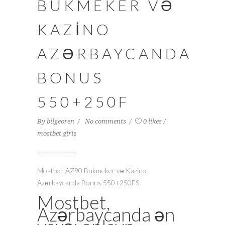
BUKMEKER VƏ
KAZINO
AZƏRBAYCANDA
BONUS
550+250F
By
bilgeoren
No comments
0 likes
mostbet giriş
Mostbet-AZ90 Bukmeker və Kazino
Azərbaycanda Bonus 550+250FS
Mostbet,
Azərbaycanda ən