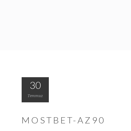
30
Temmuz
MOSTBET-AZ90