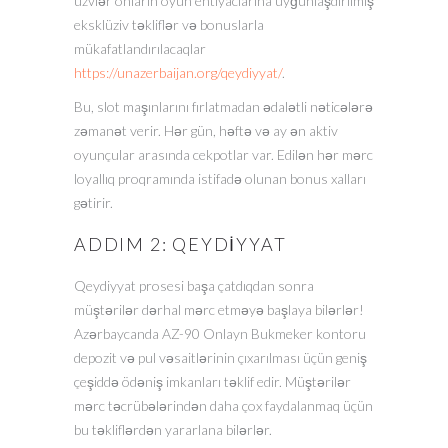
üzvlər onların oyun ehtiyaclarına uyğunlaşdırılmış
eksklüziv təkliflər və bonuslarla
mükafatlandırılacaqlar
https://unazerbaijan.org/qeydiyyat/
.
Bu, slot maşınlarını fırlatmadan ədalətli nəticələrə
zəmanət verir. Hər gün, həftə və ay ən aktiv
oyunçular arasında cekpotlar var. Edilən hər mərc
loyallıq proqramında istifadə olunan bonus xalları
gətirir.
ADDIM 2: QEYDIYYAT
Qeydiyyat prosesi başa çatdıqdan sonra
müştərilər dərhal mərc etməyə başlaya bilərlər!
Azərbaycanda AZ-90 Onlayn Bukmeker kontoru
depozit və pul vəsaitlərinin çıxarılması üçün geniş
çeşiddə ödəniş imkanları təklif edir. Müştərilər
mərc təcrübələrindən daha çox faydalanmaq üçün
bu təkliflərdən yararlana bilərlər.