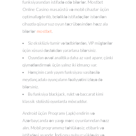
funksiyasından istifadə edə bilərlər. Mostbet
Online Casino masaüstü və mobil cihazlar üçün
optimallaşdırılıb, beləliklə istifadəçilər istənilən
cihazda qüsursuz oyun təcrübəsindən həzz ala
bilərlər
mostbet
.
Siz eksklüziv turnir və tədbirlərdən, VIP müştərilər
üçün xüsusi dəstəkdən yararlana bilərsiniz.
Oyundan əvvəl analitika daha az vaxt aparır, çünki
qiymətləndirmək üçün yalnız iki idmançı var.
Həmçinin canlı yayım funksiyası vasitəsilə
meydançadakı oyunçuların fəaliyyətini izləyə də
bilərsiniz.
Bu funksiya blackjack, rulet və baccarat kimi
klassik stolüstü oyunlarda mövcuddur.
Android üçün Proqramı (.apk) endirin və
Azərbaycanda ən yaxşı mərc oyunlarından həzz
alın. Mobil proqramımız təhlükəsiz, etibarlı və
istifadəsi asandır. İndi onu pulsuz yükləyin və