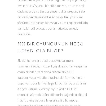
aydın olur. Oyunçu bir cüt almazsa, onun mərci
qatlaması və ya təsdiqləməsi daha yaxşıdır. Belə
bir vəziyyətdə mübadilə ən yaxşı həll yolu kimi
görünmür. Krupier bir as və ya kralı aşkar etdikdə,
yalnız bir cüt olduqda oynamağa davam edə
bilərsiniz.
???? BIR OYUNÇUNUN NEÇƏ
HESABI OLA BILƏR?
Siz dərhal onlara daxil ola, oynaya, mərc
rejimlərini seçə, müxtəlif çeşiddə slotlar və qumar
oyunlarından yararlana biləcəksiniz. Bu
kateqoriyada Mostbet kazino platformasının ən
populyar oyunları yerləşir ki, bunlar oyunçuların
ən çox üstünlük verdiyi oyunlardır. Bütün
oyunları görmək üçün bölmənin sağındakı xüsusi
mavi düyməyə basa bilərsiniz. Bu bölmədən
Mostbet tərəfindən yadarılmış oyunları görə