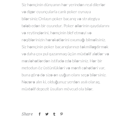
Siz həmçinin dünyanın hər yerindən real dilerlər
və digər oyunçularla canlı poker oynaya
bilərsiniz.Onlayn poker bacarıq və strategiya
tələb edən bir oyundur. Poker əllərinin qaydalarını
və reytinqlərini, həmçinin blef etməyi və
rəqiblərinizin hərəkətlərini oxumağı bilməlisiniz.
Siz həmçinin poker bacarıqlarınızı təkmilləşdirmək
və daha çox pul qazanmaq üçün müxtəlif alətlər və
məsləhətlərdən istifadə edə bilərsiniz. Hər bir
metodun öz üstünlükləri və mənfi cəhətləri var,
buna görə də sizə ən uyğun olanı seçə bilərsiniz.
Nəzərə alın ki, olduğunuz yerdən asılı olaraq,
müxtəlif depozit üsulları mövcud ola bilər.
Share