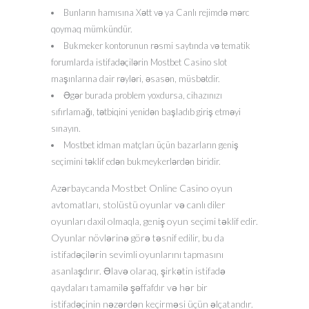
Bunların hamısına Xətt və ya Canlı rejimdə mərc
qoymaq mümkündür.
Bukmeker kontorunun rəsmi saytında və tematik
forumlarda istifadəçilərin Mostbet Casino slot
maşınlarına dair rəyləri, əsasən, müsbətdir.
Əgər burada problem yoxdursa, cihazınızı
sıfırlamağı, tətbiqini yenidən başladıb giriş etməyi
sınayın.
Mostbet idman matçları üçün bazarların geniş
seçimini təklif edən bukmeykerlərdən biridir.
Azərbaycanda Mostbet Online Casino oyun
avtomatları, stolüstü oyunlar və canlı diler
oyunları daxil olmaqla, geniş oyun seçimi təklif edir.
Oyunlar növlərinə görə təsnif edilir, bu da
istifadəçilərin sevimli oyunlarını tapmasını
asanlaşdırır. Əlavə olaraq, şirkətin istifadə
qaydaları tamamilə şəffafdır və hər bir
istifadəçinin nəzərdən keçirməsi üçün əlçatandır.