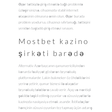
Əgər tətbiqdə giriş etməklə bağlı problemlə
üzləşirsinizsə, cihazınızda stabil internet
əlaqəsinin olmasına əmin olun. Əgər burada
problem yoxdursa, cihazınızı sıfırlamağı, tətbiqini
yenidən başladıb giriş etməyi sınayın.
Mostbet kazino
şirkəti barədə
Alternativ Azərbaycanın qanunvericiliyindən
kənarda fəaliyyət göstərən beynəlxalq
platformalardır. Lakin bukmeker öz öhdəliklərini
yerinə yetirir, qumar biznesi ilə əlaqədar
beynəlxalq tələblərə cavab verir. Açıq və məntiqli
şəkildə təşkil edilmiş oyunlar və xüsusiyyətlərlə
kazinoda naviqasiya etmək asandır. İstifadəçilər
həmçinin xüsusi oyunları tez tapmaq üçün axtarış