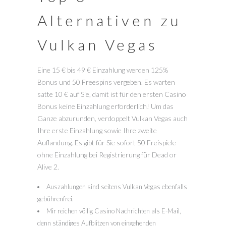
Alternativen zu
Vulkan Vegas
Eine 15 € bis 49 € Einzahlung werden 125%
Bonus und 50 Freespins vergeben. Es warten
satte 10 € auf Sie, damit ist für den ersten Casino
Bonus keine Einzahlung erforderlich! Um das
Ganze abzurunden, verdoppelt Vulkan Vegas auch
Ihre erste Einzahlung sowie Ihre zweite
Auflandung. Es gibt für Sie sofort 50 Freispiele
ohne Einzahlung bei Registrierung für Dead or
Alive 2.
Auszahlungen sind seitens Vulkan Vegas ebenfalls
gebührenfrei.
Mir reichen völlig Casino Nachrichten als E-Mail,
denn ständiges Aufblitzen von eingehenden