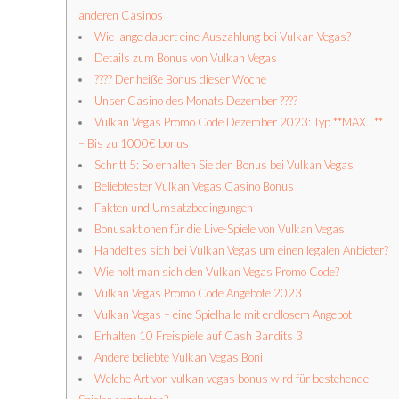
anderen Casinos
Wie lange dauert eine Auszahlung bei Vulkan Vegas?
Details zum Bonus von Vulkan Vegas
???? Der heiße Bonus dieser Woche
Unser Casino des Monats Dezember ????
Vulkan Vegas Promo Code Dezember 2023: Typ **MAX…**
– Bis zu 1000€ bonus
Schritt 5: So erhalten Sie den Bonus bei Vulkan Vegas
Beliebtester Vulkan Vegas Casino Bonus
Fakten und Umsatzbedingungen
Bonusaktionen für die Live-Spiele von Vulkan Vegas
Handelt es sich bei Vulkan Vegas um einen legalen Anbieter?
Wie holt man sich den Vulkan Vegas Promo Code?
Vulkan Vegas Promo Code Angebote 2023
Vulkan Vegas – eine Spielhalle mit endlosem Angebot
Erhalten 10 Freispiele auf Cash Bandits 3
Andere beliebte Vulkan Vegas Boni
Welche Art von vulkan vegas bonus wird für bestehende