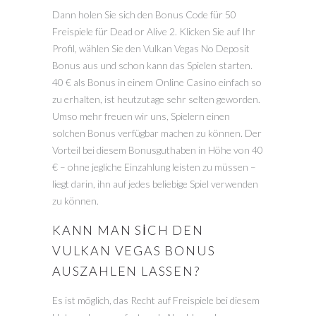
Dann holen Sie sich den Bonus Code für 50
Freispiele für Dead or Alive 2. Klicken Sie auf Ihr
Profil, wählen Sie den Vulkan Vegas No Deposit
Bonus aus und schon kann das Spielen starten.
40 € als Bonus in einem Online Casino einfach so
zu erhalten, ist heutzutage sehr selten geworden.
Umso mehr freuen wir uns, Spielern einen
solchen Bonus verfügbar machen zu können. Der
Vorteil bei diesem Bonusguthaben in Höhe von 40
€ – ohne jegliche Einzahlung leisten zu müssen –
liegt darin, ihn auf jedes beliebige Spiel verwenden
zu können.
KANN MAN SICH DEN
VULKAN VEGAS BONUS
AUSZAHLEN LASSEN?
Es ist möglich, das Recht auf Freispiele bei diesem