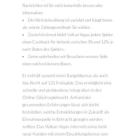
Nachrichten ist für mich keinesfalls besser oder
informativer.
Die Höchsteinzahlung ist variabel und hängt davon
ab, welche Zahlungsmethode Sie wählen.
Zunächst einmal bietet Vulkan Vegas jedem Spieler
einen Cashback für Verluste zwischen 3% und 12%, je
nach Status des Spielers.
Gerne unterbreiten wir Besuchern unserer Seite
einen solch exklusiven Bonus.
Er enthält sowohl einen Bargeldbonus als auch
das Recht auf 125 Freispiele. Das ermöglicht eine
schnelle und problemlose Integration in den
Online-Glücksspielmarkt. Anhand der
gesammelten Erfahrungen lässt sich leicht
feststellen, welche Entwicklungen in Zukunft als
Einnahmequelle in Betracht gezogen werden
sollten. Das Vulkan Vegas Internetcasino lockt
neue Kunden mit einem Einzahlungsbonus von