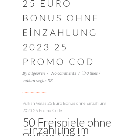
25 EURO
BONUS OHNE
EINZAHLUNG
2023 25
PROMO COD
By
bilgeoren
No comments
0 likes
vulkan vegas DE
Vulkan Vegas 25 Euro Bonus ohne Einzahlung
2023 25 Promo Code
50 Freispiele ohne
Einzahlung im