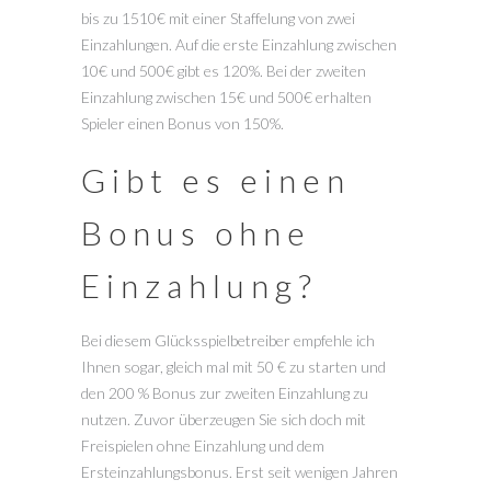
bis zu 1510€ mit einer Staffelung von zwei
Einzahlungen. Auf die erste Einzahlung zwischen
10€ und 500€ gibt es 120%. Bei der zweiten
Einzahlung zwischen 15€ und 500€ erhalten
Spieler einen Bonus von 150%.
Gibt es einen
Bonus ohne
Einzahlung?
Bei diesem Glücksspielbetreiber empfehle ich
Ihnen sogar, gleich mal mit 50 € zu starten und
den 200 % Bonus zur zweiten Einzahlung zu
nutzen. Zuvor überzeugen Sie sich doch mit
Freispielen ohne Einzahlung und dem
Ersteinzahlungsbonus. Erst seit wenigen Jahren