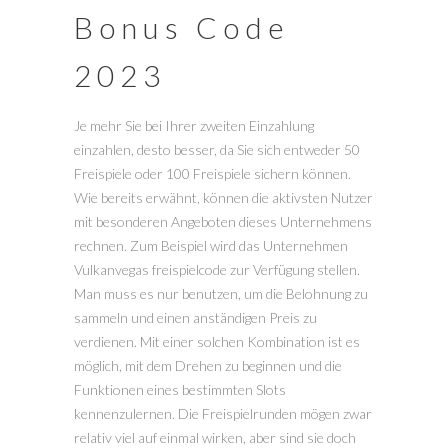
Bonus Code
2023
Je mehr Sie bei Ihrer zweiten Einzahlung
einzahlen, desto besser, da Sie sich entweder 50
Freispiele oder 100 Freispiele sichern können.
Wie bereits erwähnt, können die aktivsten Nutzer
mit besonderen Angeboten dieses Unternehmens
rechnen. Zum Beispiel wird das Unternehmen
Vulkanvegas freispielcode zur Verfügung stellen.
Man muss es nur benutzen, um die Belohnung zu
sammeln und einen anständigen Preis zu
verdienen. Mit einer solchen Kombination ist es
möglich, mit dem Drehen zu beginnen und die
Funktionen eines bestimmten Slots
kennenzulernen. Die Freispielrunden mögen zwar
relativ viel auf einmal wirken, aber sind sie doch