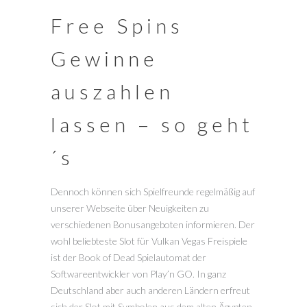
Free Spins
Gewinne
auszahlen
lassen – so geht
´s
Dennoch können sich Spielfreunde regelmäßig auf
unserer Webseite über Neuigkeiten zu
verschiedenen Bonusangeboten informieren. Der
wohl beliebteste Slot für Vulkan Vegas Freispiele
ist der Book of Dead Spielautomat der
Softwareentwickler von Play’n GO. In ganz
Deutschland aber auch anderen Ländern erfreut
sich der Slot mit Symbolen aus dem alten Ägypten