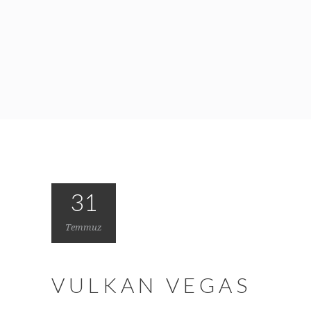
31
Temmuz
VULKAN VEGAS