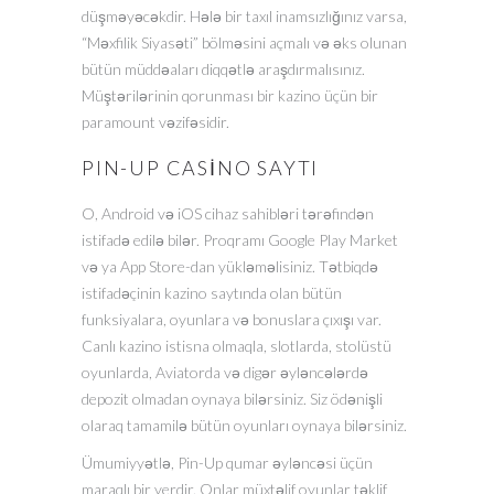
düşməyəcəkdir. Hələ bir taxıl inamsızlığınız varsa,
“Məxfilik Siyasəti” bölməsini açmalı və əks olunan
bütün müddəaları diqqətlə araşdırmalısınız.
Müştərilərinin qorunması bir kazino üçün bir
paramount vəzifəsidir.
PIN-UP CASINO SAYTI
O, Android və iOS cihaz sahibləri tərəfindən
istifadə edilə bilər. Proqramı Google Play Market
və ya App Store-dan yükləməlisiniz. Tətbiqdə
istifadəçinin kazino saytında olan bütün
funksiyalara, oyunlara və bonuslara çıxışı var.
Canlı kazino istisna olmaqla, slotlarda, stolüstü
oyunlarda, Aviatorda və digər əyləncələrdə
depozit olmadan oynaya bilərsiniz. Siz ödənişli
olaraq tamamilə bütün oyunları oynaya bilərsiniz.
Ümumiyyətlə, Pin-Up qumar əyləncəsi üçün
maraqlı bir yerdir. Onlar müxtəlif oyunlar təklif