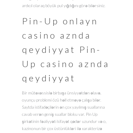
ardıcıl olaraq böyük pul yığdığını görə bilərsiniz.
Pin-Up onlayn
casino aznda
qeydiyyat Pin-
Up casino aznda
qeydiyyat
Bir mütəxəssislə birbaşa ünsiyyətdən əlavə,
oyunçu problemi özü həll etməyə çalışa bilər.
Saytda istifadəçilərin ən çox yayılmış suallarına
cavab verən geniş suallar bloku var. Pin Up
şirkətinin fəaliyyəti kifayət qədər uzundur və o,
kazinonun bir çox üstünlükləri ilə xarakterizə