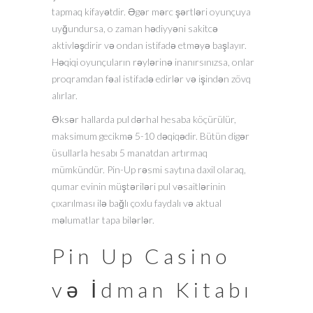
tapmaq kifayətdir. Əgər mərc şərtləri oyunçuya
uyğundursa, o zaman hədiyyəni sakitcə
aktivləşdirir və ondan istifadə etməyə başlayır.
Həqiqi oyunçuların rəylərinə inanırsınızsa, onlar
proqramdan fəal istifadə edirlər və işindən zövq
alırlar.
Əksər hallarda pul dərhal hesaba köçürülür,
maksimum gecikmə 5-10 dəqiqədir. Bütün digər
üsullarla hesabı 5 manatdan artırmaq
mümkündür. Pin-Up rəsmi saytına daxil olaraq,
qumar evinin müştəriləri pul vəsaitlərinin
çıxarılması ilə bağlı çoxlu faydalı və aktual
məlumatlar tapa bilərlər.
Pin Up Casino
və İdman Kitabı