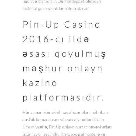
hədiyyə olaraq alır. Dərhal depozit olmadan
mükafat görünəcək bir bölmə olacaq.
Pin-Up Casino
2016-cı ildə
əsası qoyulmuş
məşhur onlayn
kazino
platformasıdır.
Hər zaman kömək etməyə hazır olan mehriban
dəstək komandasını yüksək qiymətləndirdim.
Ümumiyyətlə, Pin-Up onlayn qumar həvəskarları
üçün layiqli seçimdir. Pin-Up xoş atmosferə və