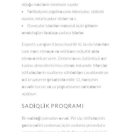
olduğu mərclərin minimum sayıdır.
Tərtibatçının çeşidinə çoxlu lotereyalar, stolüstü
oyunlar, onlarla poker növləri və s.
Oyunçular istənilən məlumat üçün şöbənin
əməkdaşları ilə əlaqə saxlaya bilərlər.
Esports yarışları il boyu keçirilir ki, bu da istənilən
vaxt mərc etməyə və möhkəm mükafat əldə
etməyə imkan verir. Onların əsas üstünlüyü əsl
kazino atmosferini hiss etmək imkanıdır. Mərclər
istifadəçilərin suallarını söhbətdən cavablandıran
əsl krupiyerin şirkətində edilir. O, həmçinin
əvvəlki turun və ya püşkatmanın nəticələrini
açıqlayır.
SADIQLIK PROQRAMI
İlk məbləği çıxmadan əvvəl, Pin Up, istifadəçinin
şəxsiyyətini yoxlamaq üçün yoxlama proseduru