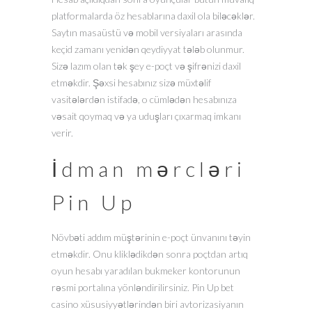
platformalarda öz hesablarına daxil ola biləcəklər.
Saytın masaüstü və mobil versiyaları arasında
keçid zamanı yenidən qeydiyyat tələb olunmur.
Sizə lazım olan tək şey e-poçt və şifrənizi daxil
etməkdir. Şəxsi hesabınız sizə müxtəlif
vasitələrdən istifadə, o cümlədən hesabınıza
vəsait qoymaq və ya uduşları çıxarmaq imkanı
verir.
İdman mərcləri
Pin Up
Növbəti addım müştərinin e-poçt ünvanını təyin
etməkdir. Onu kliklədikdən sonra poçtdan artıq
oyun hesabı yaradılan bukmeker kontorunun
rəsmi portalına yönləndirilirsiniz. Pin Up bet
casino xüsusiyyətlərindən biri avtorizasiyanın