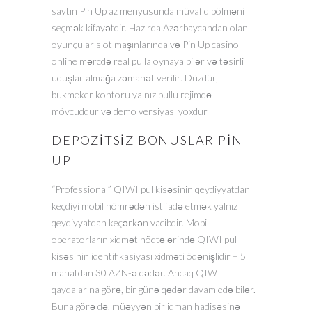
saytın Pin Up az menyusunda müvafiq bölməni
seçmək kifayətdir. Hazırda Azərbaycandan olan
oyunçular slot maşınlarında və Pin Up casino
online mərcdə real pulla oynaya bilər və təsirli
uduşlar almağa zəmanət verilir. Düzdür,
bukmeker kontoru yalnız pullu rejimdə
mövcuddur və demo versiyası yoxdur
DEPOZITSIZ BONUSLAR PIN-
UP
“Professional” QIWI pul kisəsinin qeydiyyatdan
keçdiyi mobil nömrədən istifadə etmək yalnız
qeydiyyatdan keçərkən vacibdir. Mobil
operatorların xidmət nöqtələrində QIWI pul
kisəsinin identifikasiyası xidməti ödənişlidir – 5
manatdan 30 AZN-ə qədər. Ancaq QIWI
qaydalarına görə, bir günə qədər davam edə bilər.
Buna görə də, müəyyən bir idman hadisəsinə