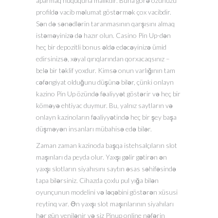
aparmaq hüququna malikdir. Buna görə özünüzü
profildə vacib məlumat göstərmək çox vacibdir.
Sən də sənədlərin taranmasının qarşısını almaq
istəməyinizə də hazır olun. Casino Pin Up-dən
heç bir depozitli bonus əldə edəcəyinizə ümid
edirsinizsə, xəyal qırıqlarından qorxacaqsınız –
belə bir təklif yoxdur. Kimsə onun varlığının tam
cəfəngiyat olduğunu düşünə bilər, çünki onlayn
kazino Pin Up özündə fəaliyyət göstərir və heç bir
köməyə ehtiyac duymur. Bu, yalnız saytların və
onlayn kazinoların fəaliyyətində heç bir şey başa
düşməyən insanları mübahisə edə bilər.
Zaman zaman kazinoda başqa istehsalçıların slot
maşınları da peyda olur. Yaxşı gəlir gətirən ən
yaxşı slotların siyahısını saytın əsas səhifəsində
tapa bilərsiniz. Cihazda çoxlu pul yığa bilən
oyunçunun modelini və ləqəbini göstərən xüsusi
reytinq var. Ən yaxşı slot maşınlarının siyahıları
hər gün yenilənir və siz Pinup online nəfərin