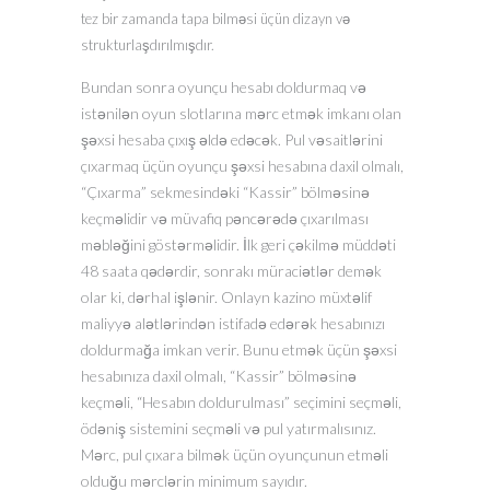
tez bir zamanda tapa bilməsi üçün dizayn və
strukturlaşdırılmışdır.
Bundan sonra oyunçu hesabı doldurmaq və
istənilən oyun slotlarına mərc etmək imkanı olan
şəxsi hesaba çıxış əldə edəcək. Pul vəsaitlərini
çıxarmaq üçün oyunçu şəxsi hesabına daxil olmalı,
“Çıxarma” sekmesindəki “Kassir” bölməsinə
keçməlidir və müvafiq pəncərədə çıxarılması
məbləğini göstərməlidir. İlk geri çəkilmə müddəti
48 saata qədərdir, sonrakı müraciətlər demək
olar ki, dərhal işlənir. Onlayn kazino müxtəlif
maliyyə alətlərindən istifadə edərək hesabınızı
doldurmağa imkan verir. Bunu etmək üçün şəxsi
hesabınıza daxil olmalı, “Kassir” bölməsinə
keçməli, “Hesabın doldurulması” seçimini seçməli,
ödəniş sistemini seçməli və pul yatırmalısınız.
Mərc, pul çıxara bilmək üçün oyunçunun etməli
olduğu mərclərin minimum sayıdır.