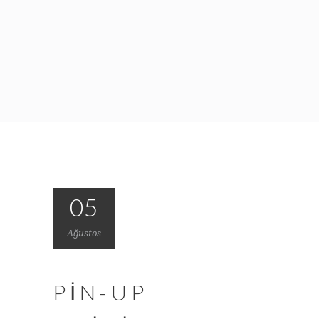
05
Ağustos
PIN-UP