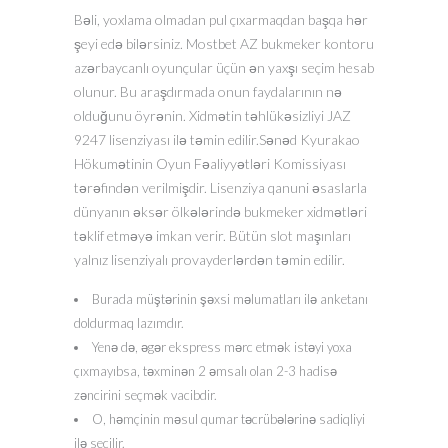
Bəli, yoxlama olmadan pul çıxarmaqdan başqa hər
şeyi edə bilərsiniz. Mostbet AZ bukmeker kontoru
azərbaycanlı oyunçular üçün ən yaxşı seçim hesab
olunur. Bu araşdırmada onun faydalarının nə
olduğunu öyrənin. Xidmətin təhlükəsizliyi JAZ
9247 lisenziyası ilə təmin edilir.Sənəd Kyurakao
Hökumətinin Oyun Fəaliyyətləri Komissiyası
tərəfindən verilmişdir. Lisenziya qanuni əsaslarla
dünyanın əksər ölkələrində bukmeker xidmətləri
təklif etməyə imkan verir. Bütün slot maşınları
yalnız lisenziyalı provayderlərdən təmin edilir.
Burada müştərinin şəxsi məlumatları ilə anketanı
doldurmaq lazımdır.
Yenə də, əgər ekspress mərc etmək istəyi yoxa
çıxmayıbsa, təxminən 2 əmsalı olan 2-3 hadisə
zəncirini seçmək vacibdir.
O, həmçinin məsul qumar təcrübələrinə sadiqliyi
ilə seçilir.