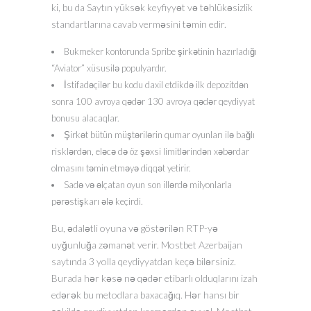
ki, bu da Saytın yüksək keyfiyyət və təhlükəsizlik
standartlarına cavab verməsini təmin edir.
Bukmeker kontorunda Spribe şirkətinin hazırladığı
“Aviator” xüsusilə populyardır.
İstifadəçilər bu kodu daxil etdikdə ilk depozitdən
sonra 100 avroya qədər 130 avroya qədər qeydiyyat
bonusu alacaqlar.
Şirkət bütün müştərilərin qumar oyunları ilə bağlı
risklərdən, eləcə də öz şəxsi limitlərindən xəbərdar
olmasını təmin etməyə diqqət yetirir.
Sadə və əlçatan oyun son illərdə milyonlarla
pərəstişkarı ələ keçirdi.
Bu, ədalətli oyuna və göstərilən RTP-yə
uyğunluğa zəmanət verir. Mostbet Azerbaijan
saytında 3 yolla qeydiyyatdan keçə bilərsiniz.
Burada hər kəsə nə qədər etibarlı olduqlarını izah
edərək bu metodlara baxacağıq. Hər hansı bir