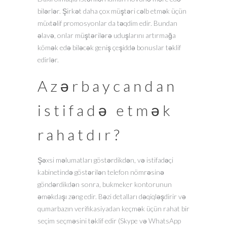
bilərlər. Şirkət daha çox müştəri cəlb etmək üçün
müxtəlif promosyonlar da təqdim edir. Bundan
əlavə, onlar müştərilərə uduşlarını artırmağa
kömək edə biləcək geniş çeşiddə bonuslar təklif
edirlər.
Azərbaycandan
istifadə etmək
rahatdır?
Şəxsi məlumatları göstərdikdən, və istifadəçi
kabinetində göstərilən telefon nömrəsinə
göndərdikdən sonra, bukmeker kontorunun
əməkdaşı zəng edir. Bəzi detalları dəqiqləşdirir və
qumarbazın verifikasiyadan keçmək üçün rahat bir
seçim seçməsini təklif edir (Skype və WhatsApp