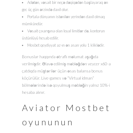
Adətən, vəsait bir neçə dəqiqədən başlayaraq ən
gec üç gün ərzində daxil olur.
Portala dünyanın istənilən yerindən daxil olmaq
mümkündür.
Vəsait çıxarışına olan loyal limitlər də, kontorun
üstünlüyü hesab edilir.
Mosbet qeydiyyat az-ın ən asan yolu 1 kliklədir.
Bonuslar haqqında ətraflı məlumat aşağıda
verilmişdir. Əlavə edilmiş məbləğdən veycer x60-a
çatdıqda müştərilər üçün əsas balansa bonus
köçürülür. Live-games və “Virtual idman”
bölmələrində isə qoyulmuş məbləğin yalnız 10%-i
hesaba alınır.
Aviator Mostbet
oyununun