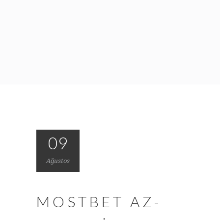
09
Ağustos
MOSTBET AZ-