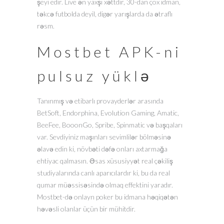
şeyi edir. Live ən yaxşı xəttdir, 30-dan çox idman,
təkcə futbolda deyil, digər yarışlarda da ətraflı
rəsm.
Mostbet APK-ni
pulsuz yüklə
Tanınmış və etibarlı provayderlər arasında
BetSoft, Endorphina, Evolution Gaming, Amatic,
BeeFee, BooonGo, Spribe, Spinmatic və başqaları
var. Sevdiyiniz maşınları sevimlilər bölməsinə
əlavə edin ki, növbəti dəfə onları axtarmağa
ehtiyac qalmasın. Əsas xüsusiyyət real çəkiliş
studiyalarında canlı aparıcılardır ki, bu da real
qumar müəssisəsində olmaq effektini yaradır.
Mostbet-də onlayn poker bu idmana həqiqətən
həvəsli olanlar üçün bir mühitdir.