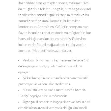
ilə). Söhbət başa çatdıqdan sonra, məlumat SMS-
də müştərinin telefonuna gəlir, burada şəxsiyyəti
təsdiq edən sənədin şəklini təqdim etmək və bu
sənədlə selfi çəkmək lazımdır. Bukmeyker
kontorunun Android və iOS üçün proqramı var.
Saytın istənilən rahat vaxtında və müştərinin hər
hansı olduğu yerdən tez və rahat istifadəsinə
imkan verir. Rəsmi mağazalarda tətbiq yoxdur,
amma o, “Mostbet” veb saytında var.
Və dozalı bir yanaşma ilə, məsələn, həftədə 1-2
dəfə oynayırsınızsa, oyunlar anti-stress rolunu
oynayır.
Şirkət həmçinin canlı mərclər edərkən müxtəlif
promosyonlar və bonuslar təqdim edir.
Masaüstü versiyasında rəsmi saytda həm də
“Geniş” qeydiyyat üsulu mövcuddur.
Əgər şəxsi hesabınızı başqa cihaz vasitəsilə daxil
etməlisinizsə, əvvəlki versiyada olduğu kimi mobil