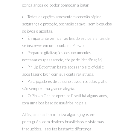
conta antes de poder começar a jogar.
Todas as opções apresentam conexão rápida,
segurança e proteção, operação estável, sem bloqueios
de jogos e apostas.
É importante verificar as leis do seu país antes de
se inscrever em uma conta na Pin-Up.
Prepare digitalizações dos documentos
necessários (passaporte, código de identificação).
Pin Up Bet entrar, basta acessar o site oficial e
após fazer o login com sua conta registrada.
Para jogadores de cassino ativos, rodadas grátis
são sempre uma grande alegria.
O Pin Up Casino opera no Brasil há alguns anos,
com uma boa base de usuários no país.
Aliás, a casa disponibiliza alguns jogos em
português, com dealers brasileiros e sistemas
traduzidos. Isso faz bastante diferença