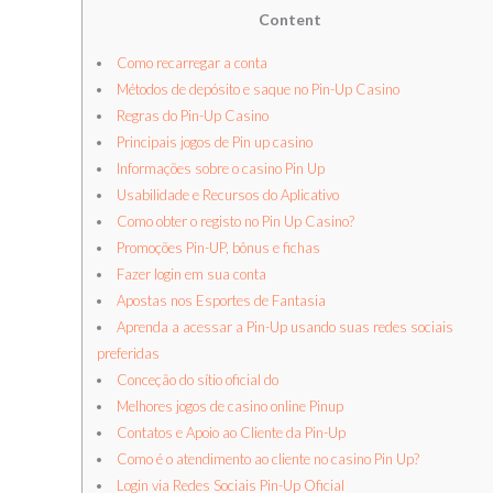
Content
Como recarregar a conta
Métodos de depósito e saque no Pin-Up Casino
Regras do Pin-Up Casino
Principais jogos de Pin up casino
Informações sobre o casino Pin Up
Usabilidade e Recursos do Aplicativo
Como obter o registo no Pin Up Casino?
Promoções Pin-UP, bônus e fichas
Fazer login em sua conta
Apostas nos Esportes de Fantasia
Aprenda a acessar a Pin-Up usando suas redes sociais
preferidas
Conceção do sítio oficial do
Melhores jogos de casino online Pinup
Contatos e Apoio ao Cliente da Pin-Up
Como é o atendimento ao cliente no casino Pin Up?
Login via Redes Sociais Pin-Up Oficial