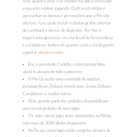
Isso ajudará você a se manter focado e motivado
enquanto estiver jogando. Outra estratégia é
aproveitar os bônus e promoções que a Pin-Up
oferece. Isso pode incluir rodadas grátis, ofertas
de cashback e bônus de depósito. Por fim, é
importante gerenciar seu bankroll de forma eficaz
e estabelecer limites de quanto você está disposto
a gastar
pinup cassino
.
Ela, a assistente Carletta, estará pronta fotos
ajudá-lo através de todo o processo.
O Pin-Up aceita uma variedade de moedas,
incluindo Reais, Dólares Americanos, Euros, Dólares
Canadenses e muitos outros.
Aliás, grande parte dos produtos disponibilizam
uma versão gratuita de seus jogos.
Os slots são os jogos mais abundantes no PinUp,
com mais de 3000 títulos disponíveis.
No Pin up casino login existe o registro através de