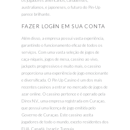
os jogadores americanos, canadenses,
australianos, e japoneses, o futuro do Pin-Up
parece brilhante.
FAZER LOGIN EM SUA CONTA
Além disso, a empresa possui vasta experiência,
garantindo o funcionamento eficaz de todos os
serviços. Com uma vasta seleção de jogos de
caça-níqueis, jogos de mesa, cassino ao vivo,
jackpots progressivos e muito mais, o cassino
proporciona uma experiência de jogo emocionante
e diversificada. O Pin Up Casino é um dos mais
recentes casinos a entrar no mercado de jogos de
azar online. O cassino pertence e é operado pela
Direx N.V., uma empresa registrada em Curaçao,
que possui uma licença de jogo emitida pelo
Governo de Curaçao. Este cassino aceita
jogadores de todo o mundo, exceto residentes dos
EUA, Canadá, Israel e Turquia.