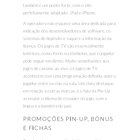
também é um ponto forte, com o site
perfeitamente adaptado , iPad e iPhone.
A operadora não esquece uma área dedicada para
indicação dos desenvolvedores de software, os
sistemas de depósito e saque e a informação da
licença. Os jogos de TV são essencialmente
lotéricos, como Keno ou tômbolas, que o jogador
pode seguir em direto. Muito semelhantes aos
jogos de cassino ao vivo, os jogos de TV
acontecem com uma programação definida, quer o
jogador entre ou não na sala. Um claro destaque,
em relação a outras marcas, é o fato da Pin-Up
assinalar o idioma do croupier no jogo, com a
língua e a bandeira do país.
PROMOÇÕES PIN-UP, BÔNUS
E FICHAS