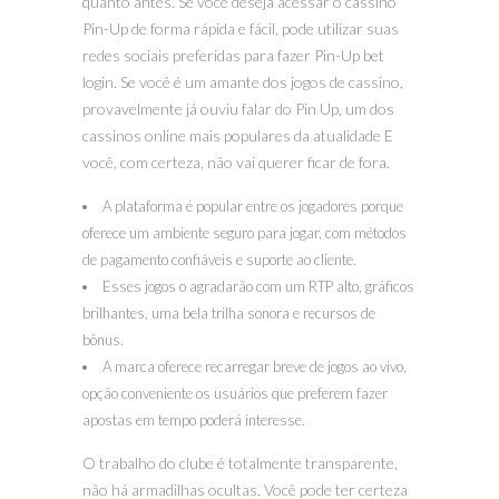
quanto antes. Se você deseja acessar o cassino
Pin-Up de forma rápida e fácil, pode utilizar suas
redes sociais preferidas para fazer Pin-Up bet
login. Se você é um amante dos jogos de cassino,
provavelmente já ouviu falar do Pin Up, um dos
cassinos online mais populares da atualidade E
você, com certeza, não vai querer ficar de fora.
A plataforma é popular entre os jogadores porque
oferece um ambiente seguro para jogar, com métodos
de pagamento confiáveis e suporte ao cliente.
Esses jogos o agradarão com um RTP alto, gráficos
brilhantes, uma bela trilha sonora e recursos de
bônus.
A marca oferece recarregar breve de jogos ao vivo,
opção conveniente os usuários que preferem fazer
apostas em tempo poderá interesse.
O trabalho do clube é totalmente transparente,
não há armadilhas ocultas. Você pode ter certeza