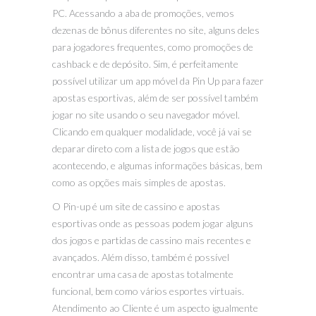
PC. Acessando a aba de promoções, vemos
dezenas de bônus diferentes no site, alguns deles
para jogadores frequentes, como promoções de
cashback e de depósito. Sim, é perfeitamente
possível utilizar um app móvel da Pin Up para fazer
apostas esportivas, além de ser possível também
jogar no site usando o seu navegador móvel.
Clicando em qualquer modalidade, você já vai se
deparar direto com a lista de jogos que estão
acontecendo, e algumas informações básicas, bem
como as opções mais simples de apostas.
O Pin-up é um site de cassino e apostas
esportivas onde as pessoas podem jogar alguns
dos jogos e partidas de cassino mais recentes e
avançados. Além disso, também é possível
encontrar uma casa de apostas totalmente
funcional, bem como vários esportes virtuais.
Atendimento ao Cliente é um aspecto igualmente