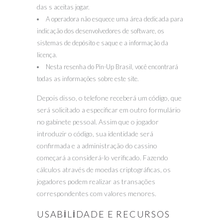
das s aceitas jogar.
A operadora não esquece uma área dedicada para
indicação dos desenvolvedores de software, os
sistemas de depósito e saque e a informação da
licença.
Nesta resenha do Pin-Up Brasil, você encontrará
todas as informações sobre este site.
Depois disso, o telefone receberá um código, que
será solicitado a especificar em outro formulário
no gabinete pessoal. Assim que o jogador
introduzir o código, sua identidade será
confirmada e a administração do cassino
começará a considerá-lo verificado. Fazendo
cálculos através de moedas criptográficas, os
jogadores podem realizar as transações
correspondentes com valores menores.
USABILIDADE E RECURSOS