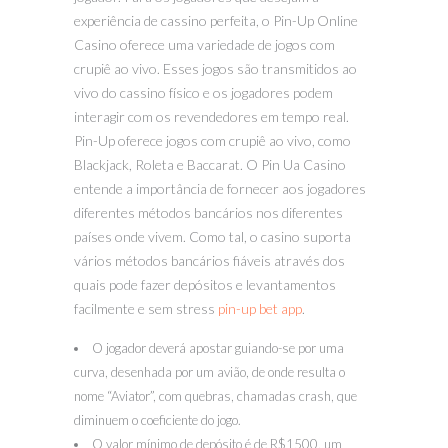
experiência de cassino perfeita, o Pin-Up Online
Casino oferece uma variedade de jogos com
crupiê ao vivo. Esses jogos são transmitidos ao
vivo do cassino físico e os jogadores podem
interagir com os revendedores em tempo real.
Pin-Up oferece jogos com crupiê ao vivo, como
Blackjack, Roleta e Baccarat. O Pin Ua Casino
entende a importância de fornecer aos jogadores
diferentes métodos bancários nos diferentes
países onde vivem. Como tal, o casino suporta
vários métodos bancários fiáveis ​​através dos
quais pode fazer depósitos e levantamentos
facilmente e sem stress
pin-up bet app
.
O jogador deverá apostar guiando-se por uma
curva, desenhada por um avião, de onde resulta o
nome “Aviator”, com quebras, chamadas crash, que
diminuem o coeficiente do jogo.
O valor mínimo de depósito é de R$1500, um