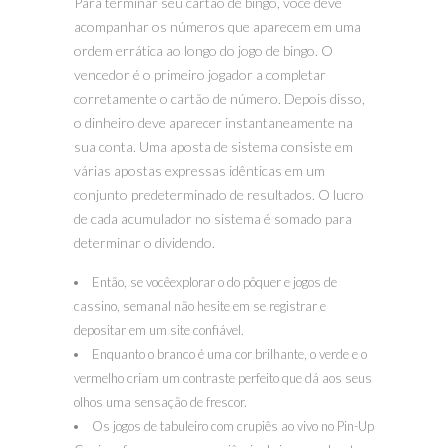
Para terminar seu cartão de bingo, você deve
acompanhar os números que aparecem em uma
ordem errática ao longo do jogo de bingo. O
vencedor é o primeiro jogador a completar
corretamente o cartão de número. Depois disso,
o dinheiro deve aparecer instantaneamente na
sua conta. Uma aposta de sistema consiste em
várias apostas expressas idênticas em um
conjunto predeterminado de resultados. O lucro
de cada acumulador no sistema é somado para
determinar o dividendo.
Então, se vocêexplorar o do pôquer e jogos de
cassino, semanal não hesite em se registrar e
depositar em um site confiável.
Enquanto o branco é uma cor brilhante, o verde e o
vermelho criam um contraste perfeito que dá aos seus
olhos uma sensação de frescor.
Os jogos de tabuleiro com crupiês ao vivo no Pin-Up