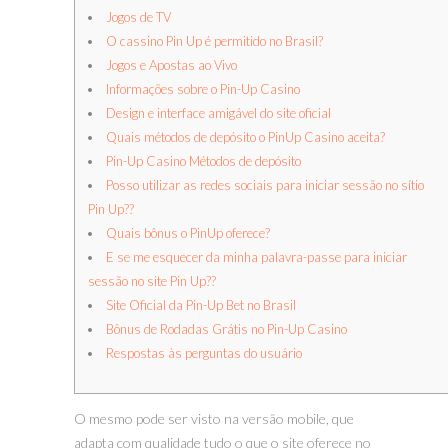
Jogos de TV
O cassino Pin Up é permitido no Brasil?
Jogos e Apostas ao Vivo
Informações sobre o Pin-Up Casino
Design e interface amigável do site oficial
Quais métodos de depósito o PinUp Casino aceita?
Pin-Up Casino Métodos de depósito
Posso utilizar as redes sociais para iniciar sessão no sítio
Pin Up??
Quais bônus o PinUp oferece?
E se me esquecer da minha palavra-passe para iniciar
sessão no site Pin Up??
Site Oficial da Pin-Up Bet no Brasil
Bônus de Rodadas Grátis no Pin-Up Casino
Respostas às perguntas do usuário
O mesmo pode ser visto na versão mobile, que
adapta com qualidade tudo o que o site oferece no