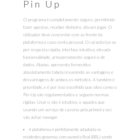
Pin Up
O programa é completamente seguro, permitindo
fazer apostas, receber dinheiro, ativare jogar. O
utilizador deve concordar com as frente da
plataforma e caso conta pessoal. O caracteriza-se
por resposta rápida, interface intuitiva, elevada
funcionalidade, armazenamento seguro e de
dados. Abaixo, apresento fornecidos
absolutamente tabela resumindo as vantagens e
desvantagens de ambos os métodos. A também é
prioridade, e é por isso escolhido que sites como o
Pin-Up são regulamentados e seguem normas
rígidas. Usar o site é intuitivo, e aqueles que
usando um serviço de cassino pela primeira vez
vão achar navegar.
A plataforma é perfeitamente adaptada os
residentes generoso, com owned o Real (BRL) sendo