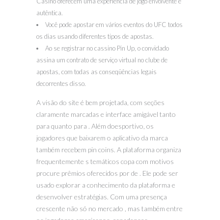
Casino oferecem uma experiência de jogo envolvente e
autêntica.
Você pode apostar em vários eventos do UFC todos
os dias usando diferentes tipos de apostas.
Ao se registrar no cassino Pin Up, o convidado
assina um contrato de serviço virtual no clube de
apostas, com todas as conseqüências legais
decorrentes disso.
A visão do site é bem projetada, com seções
claramente marcadas e interface amigável tanto
para quanto para . Além doesportivo, os
jogadores que baixarem o aplicativo da marca
também recebem pin coins. A plataforma organiza
frequentemente s temáticos copa com motivos
procure prêmios oferecidos por de . Ele pode ser
usado explorar a conhecimento da plataforma e
desenvolver estratégias. Com uma presença
crescente não só no mercado , mas também entre