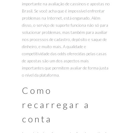
importante na avaliação de cassinos e apostas no
Brasil. Se você acha que é impossível enfrentar
problemas na Internet, está enganado. Além
disso, o serviço de suporte funciona não só para
solucionar problemas, mas também para auxiliar
nos processos de cadastro, depósito e saque de
dinheiro, e muito mais. A qualidade e
competitividade das odds oferecidas pelas casas
de apostas são um dos aspectos mais
importantes que permitem avaliar de forma justa
o nível da plataforma.
Como
recarregar a
conta