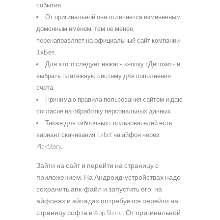
события.
От оригинальной она отличается измененным
доменным именем, тем не менее,
перенаправляет на официальный сайт компании
1хБет.
Для этого следует нажать кнопку «Депозит» и
выбрать платежную систему для пополнения
счета.
Принимаю правила пользования сайтом и даю
согласие на обработку персональных данных.
Также для «яблочных» пользователей есть
вариант скачивания 1xbet на айфон через
PlayStory.
Зайти на сайт и перейти на страницу с
приложением. На Андроид-устройствах надо
сохранить апк-файл и запустить его, на
айфонах и айпадах потребуется перейти на
страницу софта в App Store. От оригинальной