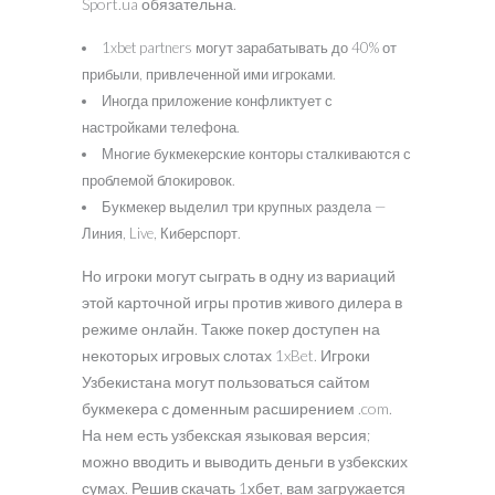
Sport.ua обязательна.
1xbet partners могут зарабатывать до 40% от
прибыли, привлеченной ими игроками.
Иногда приложение конфликтует с
настройками телефона.
Многие букмекерские конторы сталкиваются с
проблемой блокировок.
Букмекер выделил три крупных раздела —
Линия, Live, Киберспорт.
Но игроки могут сыграть в одну из вариаций
этой карточной игры против живого дилера в
режиме онлайн. Также покер доступен на
некоторых игровых слотах 1xBet. Игроки
Узбекистана могут пользоваться сайтом
букмекера с доменным расширением .com.
На нем есть узбекская языковая версия;
можно вводить и выводить деньги в узбекских
сумах. Решив скачать 1хбет, вам загружается