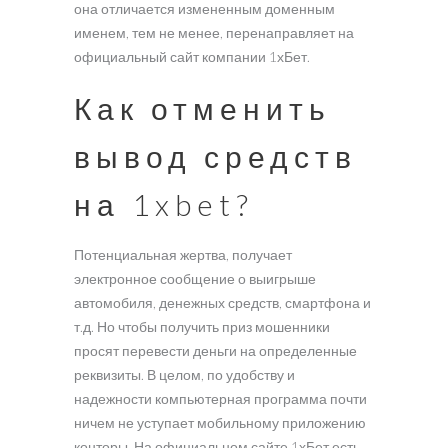
она отличается измененным доменным
именем, тем не менее, перенаправляет на
официальный сайт компании 1хБет.
Как отменить
вывод средств
на 1xbet?
Потенциальная жертва, получает
электронное сообщение о выигрыше
автомобиля, денежных средств, смартфона и
т.д. Но чтобы получить приз мошенники
просят перевести деньги на определенные
реквизиты. В целом, по удобству и
надежности компьютерная программа почти
ничем не уступает мобильному приложению
конторы. На официальном сайте 1хБет есть