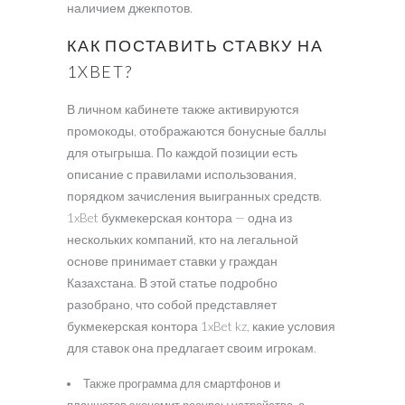
наличием джекпотов.
КАК ПОСТАВИТЬ СТАВКУ НА
1XBET?
В личном кабинете также активируются
промокоды, отображаются бонусные баллы
для отыгрыша. По каждой позиции есть
описание с правилами использования,
порядком зачисления выигранных средств.
1xBet букмекерская контора — одна из
нескольких компаний, кто на легальной
основе принимает ставки у граждан
Казахстана. В этой статье подробно
разобрано, что собой представляет
букмекерская контора 1xBet kz, какие условия
для ставок она предлагает своим игрокам.
Также программа для смартфонов и