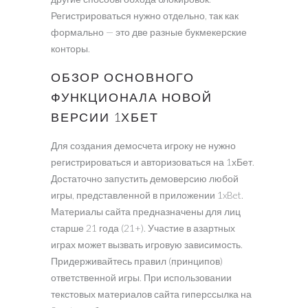
Регистрироваться нужно отдельно, так как
формально — это две разные букмекерские
конторы.
ОБЗОР ОСНОВНОГО
ФУНКЦИОНАЛА НОВОЙ
ВЕРСИИ 1ХБЕТ
Для создания демосчета игроку не нужно
регистрироваться и авторизоваться на 1хБет.
Достаточно запустить демоверсию любой
игры, представленной в приложении 1xBet.
Материалы сайта предназначены для лиц
старше 21 года (21+). Участие в азартных
играх может вызвать игровую зависимость.
Придерживайтесь правил (принципов)
ответственной игры. При использовании
текстовых материалов сайта гиперссылка на