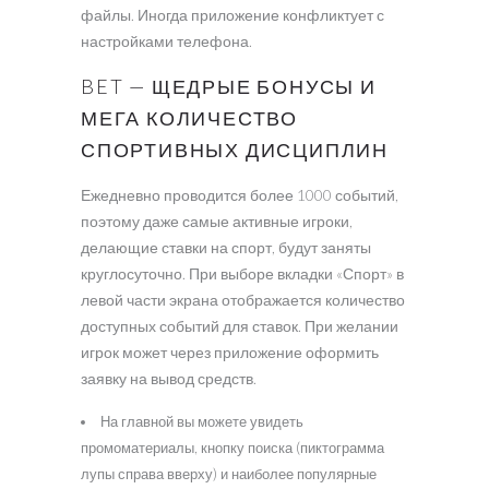
файлы. Иногда приложение конфликтует с
настройками телефона.
BET — ЩЕДРЫЕ БОНУСЫ И
МЕГА КОЛИЧЕСТВО
СПОРТИВНЫХ ДИСЦИПЛИН
Ежедневно проводится более 1000 событий,
поэтому даже самые активные игроки,
делающие ставки на спорт, будут заняты
круглосуточно. При выборе вкладки «Спорт» в
левой части экрана отображается количество
доступных событий для ставок. При желании
игрок может через приложение оформить
заявку на вывод средств.
На главной вы можете увидеть
промоматериалы, кнопку поиска (пиктограмма
лупы справа вверху) и наиболее популярные