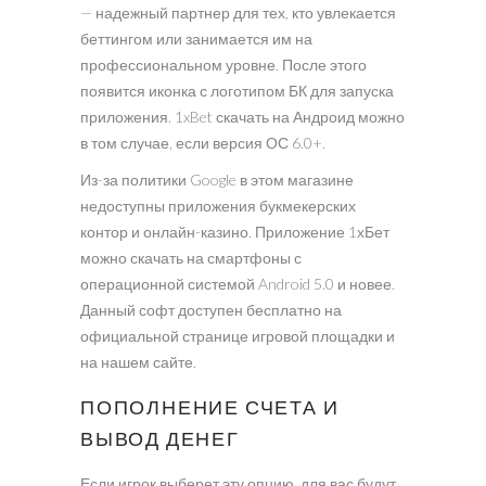
— надежный партнер для тех, кто увлекается
беттингом или занимается им на
профессиональном уровне. После этого
появится иконка с логотипом БК для запуска
приложения. 1xBet скачать на Андроид можно
в том случае, если версия ОС 6.0+.
Из-за политики Google в этом магазине
недоступны приложения букмекерских
контор и онлайн-казино. Приложение 1хБет
можно скачать на смартфоны с
операционной системой Android 5.0 и новее.
Данный софт доступен бесплатно на
официальной странице игровой площадки и
на нашем сайте.
ПОПОЛНЕНИЕ СЧЕТА И
ВЫВОД ДЕНЕГ
Если игрок выберет эту опцию, для вас будут