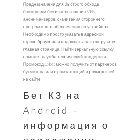
Предназначена для быстрого обхода
блокировки без использования VPN,
анонимайзеров, скачивания стороннего
программного обеспечения на устройство.
Необходимо просто указать в адресной
строке браузера и подождать, пока загрузится
главная страница. Найти зеркальную ссылку
поможет служба технической поддержки.
Промокод 1xbet можно получить от партнеров
букмекера или в рамках акций и розыгрышей
на сайте.
Бет КЗ на
Android –
информация о