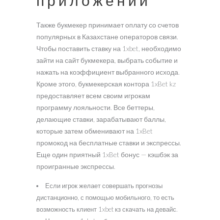
приложении
Также букмекер принимает оплату со счетов
популярных в Казахстане операторов связи.
Чтобы поставить ставку на 1xbet, необходимо
зайти на сайт букмекера, выбрать событие и
нажать на коэффициент выбранного исхода.
Кроме этого, букмекерская контора 1xBet kz
предоставляет всем своим игрокам
программу лояльности. Все беттеры,
делающие ставки, зарабатывают баллы,
которые затем обменивают на 1xBet
промокод на бесплатные ставки и экспрессы.
Еще один приятный 1xBet бонус — кэшбэк за
проигранные экспрессы.
Если игрок желает совершать прогнозы
дистанционно, с помощью мобильного, то есть
возможность клиент 1xbet кз скачать на девайс.