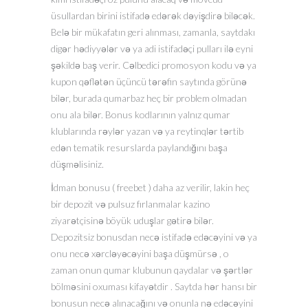
üsullardan birini istifadə edərək dəyişdirə biləcək.
Belə bir mükafatın geri alınması, zamanla, saytdakı
digər hədiyyələr və ya adi istifadəçi pulları ilə eyni
şəkildə baş verir. Cəlbedici promosyon kodu və ya
kupon qəflətən üçüncü tərəfin saytında görünə
bilər, burada qumarbaz heç bir problem olmadan
onu ala bilər. Bonus kodlarının yalnız qumar
klublarında rəylər yazan və ya reytinqlər tərtib
edən tematik resurslarda paylandığını başa
düşməlisiniz.
İdman bonusu ( freebet ) daha az verilir, lakin heç
bir depozit və pulsuz fırlanmalar kazino
ziyarətçisinə böyük uduşlar gətirə bilər.
Depozitsiz bonusdan necə istifadə edəcəyini və ya
onu necə xərcləyəcəyini başa düşmürsə , o
zaman onun qumar klubunun qaydalar və şərtlər
bölməsini oxuması kifayətdir . Saytda hər hansı bir
bonusun necə alınacağını və onunla nə edəcəyini