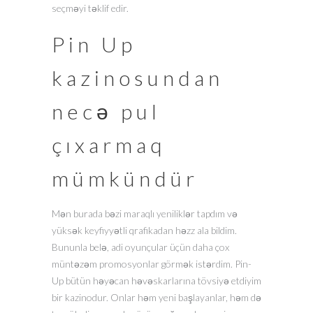
seçməyi təklif edir.
Pin Up
kazinosundan
necə pul
çıxarmaq
mümkündür
Mən burada bəzi maraqlı yeniliklər tapdım və
yüksək keyfiyyətli qrafikadan həzz ala bildim.
Bununla belə, adi oyunçular üçün daha çox
müntəzəm promosyonlar görmək istərdim. Pin-
Up bütün həyəcan həvəskarlarına tövsiyə etdiyim
bir kazinodur. Onlar həm yeni başlayanlar, həm də