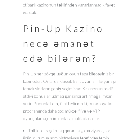
etibarlı kazinonun təklifindən yararlanmaq kifayət
edəcək.
Pin-Up Kazino
necə əmanət
edə bilərəm?
Pin-Up hər zövqə uyğun oyun tapa biləcəyiniz bir
kazinodur. Onlarda klassik kart oyunları ilə yanaşı
temalı slotların geniş seçimi var. Kazinonun təklif
etdiyi bonuslar udmaq şansınızı artırmağa imkan
verir. Bununla belə, ümid edirəm ki, onlar loyallıq
proqramında daha çox müxtəlifliyə və VIP
oyunçular üçün imkanlara malik olacaqlar.
Tətbiqi quraşdırmaq qərarına gələn ziyarətçilər
üçün, qurumun administrasiyası tərəfindən təmin