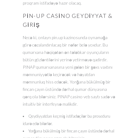
proqram istifadəyə hazır olacaq.
PIN-UP CASINO GEYDIYYAT &
GIRIŞ
Necə ki, onlayn pin.up kazinosunda oynamağa
görə cəzalandırılacaq bir nəfər belə yoxdur. Bu
qumarxana həqiqətən ən tələbkar oyunçuların
bütün gözləntilərini yerinə yetirməyə qadirdir.
PINAP qumarxanasına yeni gələn bir şəxs vaxtını
məmnuniyyətlə keçirəcək və həyatdan
məmnunluq hiss edəcək. Yorğana bükülmüş bir
fincan çayın üstündə dərhal qumar dünyasına
qərq ola bilərsiniz. PINAP casino veb saytı sadə və
intuitiv bir interfeysə malikdir.
Qeydiyyatdan keçmiş istifadəçilər bu proseduru
idarə edə bilərlər.
Yorğana bükülmüş bir fincan çayın üstündə dərhal