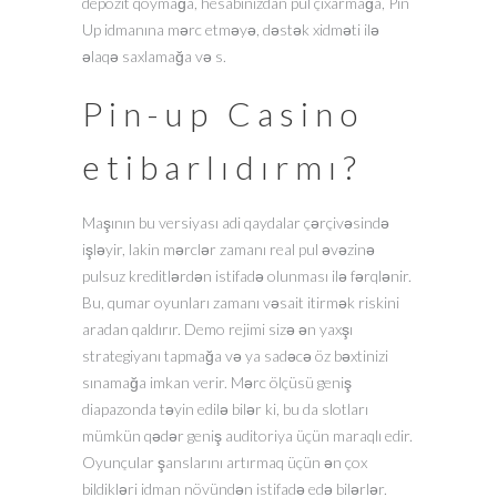
depozit qoymağa, hesabınızdan pul çıxarmağa, Pin
Up idmanına mərc etməyə, dəstək xidməti ilə
əlaqə saxlamağa və s.
Pin-up Casino
etibarlıdırmı?
Maşının bu versiyası adi qaydalar çərçivəsində
işləyir, lakin mərclər zamanı real pul əvəzinə
pulsuz kreditlərdən istifadə olunması ilə fərqlənir.
Bu, qumar oyunları zamanı vəsait itirmək riskini
aradan qaldırır. Demo rejimi sizə ən yaxşı
strategiyanı tapmağa və ya sadəcə öz bəxtinizi
sınamağa imkan verir. Mərc ölçüsü geniş
diapazonda təyin edilə bilər ki, bu da slotları
mümkün qədər geniş auditoriya üçün maraqlı edir.
Oyunçular şanslarını artırmaq üçün ən çox
bildikləri idman növündən istifadə edə bilərlər.