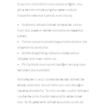
Esportun üstünlüyü onun populyarlığıdır, ona
görə də internetdə qarşıdan gələn matçlar
haqqında məlumat tapmaq asan olacaq.
Suallarınız olduqda kömək etməyə hər zaman
hazır olan peşəkar dəstək komandasına təşəkkür
edirəm.
Zaman zaman kazinoda başqa istehsalçıların slot
maşınları da peyda olur.
Sertifikatlaşdırılmış slotlarda mütləq pulsuz
sikkələr üçün mərc rejimi var.
Pin-Up böyük oyun seçimi tapdığım və yaxşı oyun
təcrübəsi olan kazinodur.
İstifadəçilər e-poçt vasitəsilə dəstək xidməti ilə
əlaqə saxlasalar, bunun daha çox vaxt alacağını
nəzərə almalıdırlar. Tez-tez verilən suallar bölməsi
vasitəsilə çoxlu faydalı məlumatlar əldə etmək
olar. Siz ilk gələnə ilk xidmət əsasında cavab ala