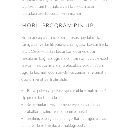
Up az-da tam hüquqlu oyun fəaliyyəti üçün
istifadəçi qeydiyyatdan keçirməlidir.
MOBIL PROQRAM PIN UP
Bunu ancaq oyun şirkətinin əsas qaydaları ilə
tanış olan yetkinlik yaşına çatmış azərbaycanlı edə
bilər. Qeydiyyatdan keçərkən oyunçu oyun
hesabının bağlı olduğu mobil nömrəni və ya e-poçt
ünvanını göstərməlidir. Gələcəkdə yoxlamadan
uğurla keçmək üçün qeydiyyat zamanı məlumatlar
düzgün və etibarlı olmalıdır.
Əlavə pul və ya pulsuz spinlər əldə etmək üçün Pin
Up promo kod istifadə olunur.
Belə oyunların yeganə xüsusiyyəti onlarda olan
hərəkətlərin yalnız real pul üçün olmasıdır.
Seçilmiş ödəniş üsulunun şərtlərinə uyğun olaraq,
istifadəçi kredit veriləcək məbləği göstərir.