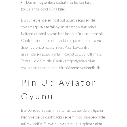
Daimi müştərilərə sadiqlik və tez-tez fərdi
bonuslar da qeyd oluna bilər.
Bu cür əyləncələr real pul üçün, rəqibləri ilə
oynamağı və sərfəli oyun strategiyalarından
istifadə etməyi sevən hər kəsə müraciət edəcək.
Canlı kazinoda rulet, blackjack, poker, bakara və
digər əyləncə növləri var. Azərbaycanlılar
arasında ən populyarları Roulette Live, Ultimate
Texas Hold’Em-dir. Canlı kateqoriyadan olan
oyunların tam siyahısı bir bölmədə yerləşdirilib.
Pin Up Aviator
Oyunu
Bu, bonusun çıxarılması onun öz qaydaları (şəxsi
hədiyyə və ya cashback) ilə təmin edildiyi təqdirdə
mümkündür. Əlavə pul və ya pulsuz spinlər əldə