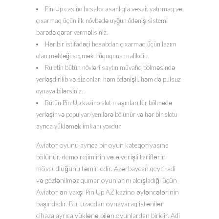
Pin-Up casino hesaba asanlıqla vəsait yatırmaq və
çıxarmaq üçün ilk növbədə uyğun ödəniş sistemi
barədə qərar verməlisiniz.
Hər bir istifadəçi hesabdan çıxarmaq üçün lazım
olan məbləği seçmək hüququna malikdir.
Ruletin bütün növləri saytın müvafiq bölməsində
yerləşdirilib və siz onları həm ödənişli, həm də pulsuz
oynaya bilərsiniz.
Bütün Pin-Up kazino slot maşınları bir bölmədə
yerləşir və populyar/yenilərə bölünür və hər bir slotu
ayrıca yükləmək imkanı yoxdur.
Aviator oyunu ayrıca bir oyun kateqoriyasına
bölünür, demo rejiminin və əlverişli tariflərin
mövcudluğunu təmin edir. Azərbaycan qeyri-adi
və gözlənilməz qumar oyunlarını alqışladığı üçün
Aviator ən yaxşı Pin Up AZ kazino əyləncələrinin
başındadır. Bu, uzaqdan oynayaraq istənilən
cihaza ayrıca yüklənə bilən oyunlardan biridir. Adi