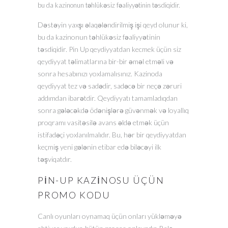
bu da kazinonun təhlükəsiz fəaliyyətinin təsdiqidir.
Dəstəyin yaxşı əlaqələndirilmiş işi qeyd olunur ki,
bu da kazinonun təhlükəsiz fəaliyyətinin
təsdiqidir. Pin Up qeydiyyatdan kecmek üçün siz
qeydiyyat təlimatlarına bir-bir əməl etməli və
sonra hesabınızı yoxlamalısınız. Kazinoda
qeydiyyat tez və sadədir, sadəcə bir neçə zəruri
addımdan ibarətdir. Qeydiyyatı tamamladıqdan
sonra gələcəkdə ödənişlərə güvənmək və loyallıq
proqramı vasitəsilə avans əldə etmək üçün
istifadəçi yoxlanılmalıdır. Bu, hər bir qeydiyyatdan
keçmiş yeni gələnin etibar edə biləcəyi ilk
təşviqatdır.
PIN-UP KAZINOSU ÜÇÜN
PROMO KODU
Canlı oyunları oynamaq üçün onları yükləməyə