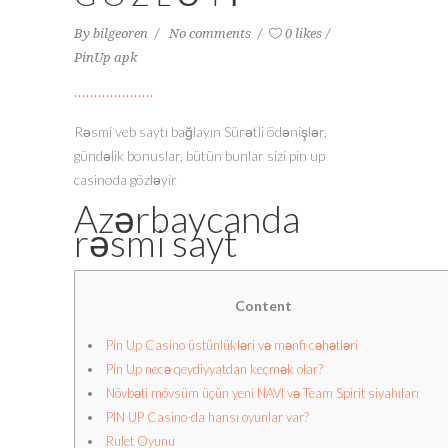
By
bilgeoren
No comments
0 likes
PinUp apk
Rəsmi veb saytı bağlayın️ Sürətli ödənişlər,
gündəlik bonuslar, bütün bunlar sizi pin up
casinoda gözləyir
Azərbaycanda
rəsmi sayt
Content
Pin Up Casino üstünlükləri və mənfi cəhətləri
Pin Up necə qeydiyyatdan keçmək olar?
Növbəti mövsüm üçün yeni NAVI və Team Spirit siyahıları
PIN UP Casino-da hansı oyunlar var?
Rulet Oyunu