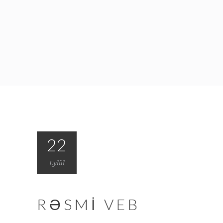
22
Eylül
RƏSMI VEB