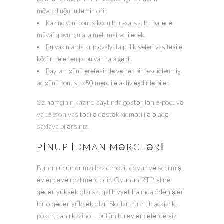
mövcudluğunu təmin edir.
Kazino yeni bonus kodu buraxarsa, bu barədə
müvafiq oyunçulara məlumat veriləcək.
Bu yaxınlarda kriptovalyuta pul kisələri vasitəsilə
köçürmələr ən populyar hala gəldi.
Bayram günü ərəfəsində və hər bir təsdiqlənmiş
ad günü bonusu x50 mərc ilə aktivləşdirilə bilər.
Siz həmçinin kazino saytında göstərilən e-poçt və
ya telefon vasitəsilə dəstək xidməti ilə əlaqə
saxlaya bilərsiniz.
PINUP IDMAN MƏRCLƏRI
Bunun üçün qumarbaz depozit qoyur və seçilmiş
əyləncəyə real mərc edir. Oyunun RTP-si nə
qədər yüksək olarsa, qalibiyyət halında ödənişlər
bir o qədər yüksək olar. Slotlar, rulet, blackjack,
poker, canlı kazino – bütün bu əyləncələrdə siz