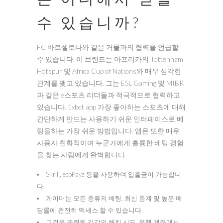
수 있습니까?
FC 바르셀로나와 같은 거물과의 협력을 언급할
수 있습니다. 이 브랜드는 아프리카의 Tottenham
Hotspur 및 Africa Cup of Nations와 매우 심각한
관계를 맺고 있습니다. 그는 ESL Gaming 및 MIBR
과 같은 e스포츠 리더들과 적극적으로 협력하고
있습니다. 1xbet app 가장 좋아하는 스포츠에 대해
간단하게 만드는 사용하기 쉬운 인터페이스로 베
팅을하는 가장 쉬운 방법입니다. 앱은 또한 매우
사용자 친화적이며 누군가에게 훌륭한 베팅 경험
을 찾는 사람에게 완벽합니다.
Skrill, ecoPayz 등을 사용하여 입출금이 가능합니
다.
게이머는 모든 종류의 베팅, 최신 통계 및 높은 배
당률에 완전히 액세스 할 수 있습니다.
그것은 관련된 각각의 해킹 시도, 은행 계좌에서