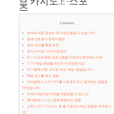
브 카지노,E-스포
츠
Content
분석에 대한 정보는 어디에서 받을 수 있습니까?
원엑스벳 본사 한국지원팀
전보 파리를 통해 추진
공식 사이트 1xbet 다운로드
BET 스포츠 베팅 프로그램을 다운로드해야하는 이유
1 ???? 베팅 배당률 계산기가 안전한가요?
BET(원엑스벳) 사이트 속도 ‘세팅’ 방법입니다.
백업 코드를 찾는 방법
모바일에서 1xBet APK를 다운로드하고 설치하는 방법은
무엇입니까?
Bet에 가입하면 무엇을 제공받을 수 있나요?
휴대폰에서 1xbet 앱에 베팅하는 방법
신청1XBET Windows 용 를 다운로드하는 방법은 무엇입니
까?