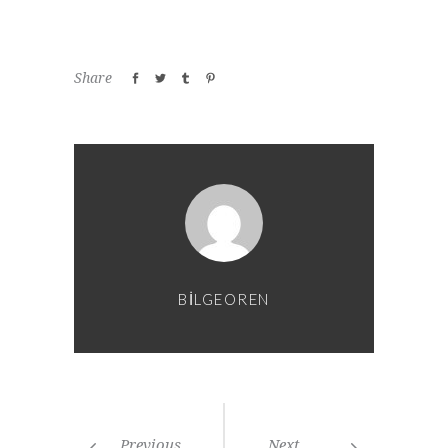
Share
BILGEOREN
Previous
Next