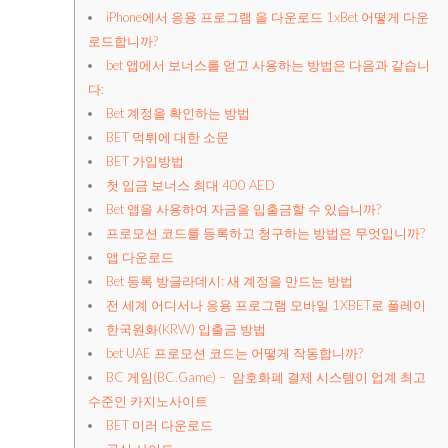
iPhone에서 응용 프로그램 을 다운로드 1xBet 어떻게 다운
로드합니까?
bet 앱에서 보너스를 얻고 사용하는 방법은 다음과 같습니
다:
Bet 계정을 확인하는 방법
BET 먹튀에 대한 소문
BET 가입방법
첫 입금 보너스 최대 400 AED
Bet 앱을 사용하여 자금을 입출금할 수 있습니까?
프로모션 코드를 등록하고 청구하는 방법은 무엇입니까?
앱 다운로드
Bet 등록 방글라데시: 새 계정을 만드는 방법
전 세계 어디서나 응용 프로그램 모바일 1XBET로 플레이
한국원화(KRW) 입출금 방법
bet UAE 프로모션 코드는 어떻게 작동합니까?
BC 게임(BC.Game) – 암호화폐 결제 시스템이 업계 최고
수준인 카지노사이트
BET 미러 다운로드