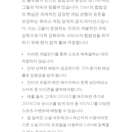
그들의 약속과 맞물려 있습니다. 1xbet의 합법성
의 핵심은 국제적인 공정한 게임 관행의 표준을
보장하는 큐라소 게임 당국의 공식 라이선스입니
다. 이는 그들이 운영하는 각국의 개별적인 규제
감독으로 더욱 강화되며, 서비스의 합법성을 유지
하기 위해 현지 법적 틀에 적응합니다.
이러한 개발은이를 통해 스포츠 예측을하는 데만
적합하지 않습니다.
만약 선택한 베팅이 성공한다면, 10% 증가된 배당
률로 당첨금을 받게 됩니다.
인터넷 포털의 메인 페이지에서 왼쪽 상단에있는
스마트 폰 아이콘을 클릭해야합니다.
예를 들어, 고객이 200AED를 예치하면 추가로
200AED의 보너스를 받게 되어 총 400AED를 다양한
스포츠 이벤트에 베팅할 수 있습니다.
잘 알려진 소셜 네트워크나 메신저의 사용자라면
기존 소셜 미디어 프로필을 사용하여 1xBet에 등록할
수 있는 옵션이 있습니다.