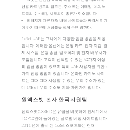
신용 카드 번호의 암호문, 주소 또는 이메일, GDI, 노
트북의 수 – 해킹 시도의이 종류가 취소됩니다.
피터지게 다른 대형 배팅 사이트들과 싸워서 이겨
야 하기 때문에 배당률을 적게 주면 망한다.
1xBet UAE는 고객에게 다양한 입금 방법을 제공
합니다. 이러한 옵션에는 은행 카드, 전자 지갑, 결
제 시스템, 은행 송금, 암호화폐 및 전자 바우처가
포함됩니다. 고객이 선택할 수 있는 50가지 이상
의 입금 방법이 있으며 특히 UAE 사용자를 위한 5
가지 권장 방법이 있습니다. 온라인 카지노 사이
트는 그때 그때 사용할 수 있는 우회 주소가 있는
데 1XBET 우회 주소도 이와 마찬가지 입니다.
원엑스벳 본사 한국지원팀
원엑스벳(1XBET)은 유럽을 비롯하여 전세계에서
TOP10안에 들어있는 글로벌 베팅 사이트입니다.
2011 년에 출시 된 1xBet 스포츠북은 현재