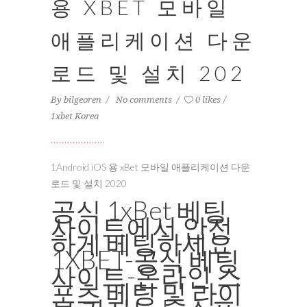
용 XBET 모바일
애플리케이션 다운
로드 및 설치 202
By
bilgeoren
No comments
0 likes
1xbet Korea
1Android iOS 용 xBet 모바일 애플리케이션 다운
로드 및 설치 2020
공식 1xBet 베팅
사이트에서 안전
하게 베팅하세요
1XBET-공식 베팅
사이트-온라인 스
포츠 베팅 및 라이