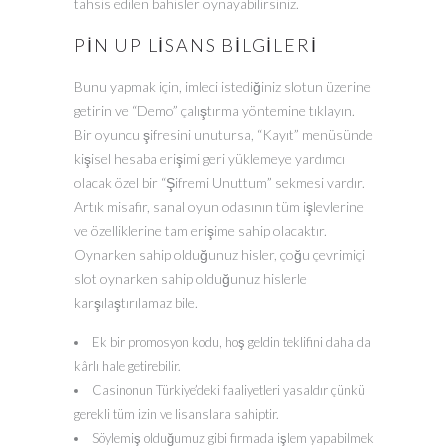
tahsis edilen bahisler oynayabilirsiniz.
PIN UP LISANS BILGILERI
Bunu yapmak için, imleci istediğiniz slotun üzerine
getirin ve “Demo” çalıştırma yöntemine tıklayın.
Bir oyuncu şifresini unutursa, “Kayıt” menüsünde
kişisel hesaba erişimi geri yüklemeye yardımcı
olacak özel bir “Şifremi Unuttum” sekmesi vardır.
Artık misafir, sanal oyun odasının tüm işlevlerine
ve özelliklerine tam erişime sahip olacaktır.
Oynarken sahip olduğunuz hisler, çoğu çevrimiçi
slot oynarken sahip olduğunuz hislerle
karşılaştırılamaz bile.
Ek bir promosyon kodu, hoş geldin teklifini daha da
kârlı hale getirebilir.
Casinonun Türkiye’deki faaliyetleri yasaldır çünkü
gerekli tüm izin ve lisanslara sahiptir.
Söylemiş olduğumuz gibi firmada işlem yapabilmek