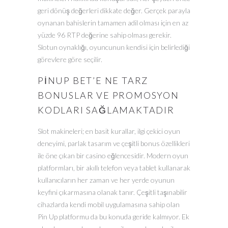
geri dönüş değerleri dikkate değer. Gerçek parayla
oynanan bahislerin tamamen adil olması için en az
yüzde 96 RTP değerine sahip olması gerekir.
Slotun oynaklığı, oyuncunun kendisi için belirlediği
görevlere göre seçilir.
PINUP BET’E NE TARZ
BONUSLAR VE PROMOSYON
KODLARI SAĞLAMAKTADIR
Slot makineleri; en basit kurallar, ilgi çekici oyun
deneyimi, parlak tasarım ve çeşitli bonus özellikleri
ile öne çıkan bir casino eğlencesidir. Modern oyun
platformları, bir akıllı telefon veya tablet kullanarak
kullanıcıların her zaman ve her yerde oyunun
keyfini çıkarmasına olanak tanır. Çeşitli taşınabilir
cihazlarda kendi mobil uygulamasına sahip olan
Pin Up platformu da bu konuda geride kalmıyor. Ek