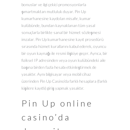
bonuslar ve ilgi çekici promosyonlarla
şımartmaktan mutluluk duyar. Pin Up
kumarhanesine kaydolan misafir, kumar
kulübünde, bundan kaynaklanan tüm yasal
sonuçlarla birlikte sanal bir hizmet sözleşmesi
imzalar. Pin Up kumarhanesine kayıt prosedürü
sırasında hizmet kurallarını kabul ederek, oyuncu
bir oyun kaynağı ile resmi ilişkiye geçer. Ayrıca, bir
fiziksel IP adresinden veya oyun kulübündeki aile
başına birden fazla hesabı etkinleştirmek de
yasaktır. Aynı bilgisayar veya mobil cihaz
üzerinden Pin Up Casino’da farklı hesaplara (farklı
kişilere kayıtlı) giriş yapmak yasaktır.
Pin Up online
casino’da