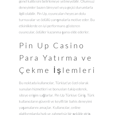
genel kalitesini belirlemeye yetmeyebilir. Olumsuz
deneyimler bazen bireysel veya geçici durumlarla
ilgili olabilir. Pin Up, oyuncuları heyecan dolu
turnuvalar ve ödüllü yarışmalarla motive eder. Bu
etkinliklerde en iyi performans gösteren
oyuncular, ödüller kazanma şansı elde ederler.
Pin Up Casino
Para Yatırma ve
Çekme İşlemleri
Bu noktada kullanıcılar, Türkiye’ye özel olarak
sunulan hizmetleri ve bonusları takip ederek,
siteye erişim sağlarlar. Pin Up Türkiye Giriş, Türk
kullanıcıların güvenli ve keyifli bir bahis deneyimi
yaşamalarını amaçlar. Kullanıcılar, online
platformlarda hızlı ve zahmetsiz bir şekilde giriş