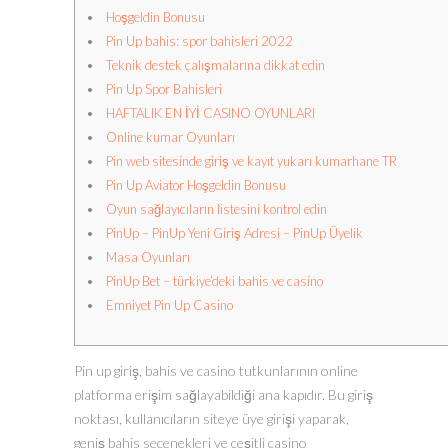
Hoşgeldin Bonusu
Pin Up bahis: spor bahisleri 2022
Teknik destek çalışmalarına dikkat edin
Pin Up Spor Bahisleri
HAFTALIK EN İYİ CASINO OYUNLARI
Online kumar Oyunları
Pin web sitesinde giriş ve kayıt yukarı kumarhane TR
Pin Up Aviator Hoşgeldin Bonusu
Oyun sağlayıcıların listesini kontrol edin
PinUp – PinUp Yeni Giriş Adresi – PinUp Üyelik
Masa Oyunları
PinUp Bet – türkiye’deki bahis ve casino
Emniyet Pin Up Casino
Pin up giriş, bahis ve casino tutkunlarının online
platforma erişim sağlayabildiği ana kapıdır. Bu giriş
noktası, kullanıcıların siteye üye girişi yaparak,
geniş bahis seçenekleri ve çeşitli casino