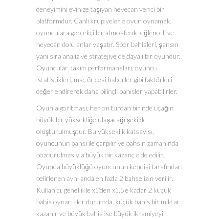
deneyimini evinize taşıyan heyecan verici bir
platformdur. Canlı krupiyelerle oyun oynamak,
oyunculara gerçekçi bir atmosferde eğlenceli ve
heyecan dolu anlar yaşatır. Spor bahisleri, şansın
yanı sıra analiz ve stratejiye de dayalı bir oyundur.
Oyuncular, takım performansları, oyuncu
istatistikleri, maç öncesi haberler gibi faktörleri
değerlendirerek daha bilinçli bahisler yapabilirler.
Oyun algoritması, her on turdan birinde uçağın
büyük bir yüksekliğe ulaşacağı şekilde
oluşturulmuştur. Bu yükseklik katsayısı,
oyuncunun bahsi ile çarpılır ve bahsin zamanında
bozdurulmasıyla büyük bir kazanç elde edilir.
Oyunda büyüklüğü oyuncunun kendisi tarafından
belirlenen aynı anda en fazla 2 bahse izin verilir.
Kullanıcı, genellikle x1’den x1.5’e kadar 2 küçük
bahis oynar. Her durumda, küçük bahis bir miktar
kazanır ve büyük bahis ise büyük ikramiyeyi