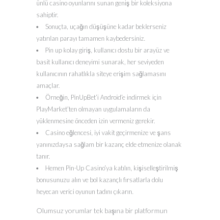
ünlü casino oyunlarını sunan geniş bir koleksiyona
sahiptir.
Sonuçta, uçağın düşüşüne kadar beklerseniz
yatırılan parayı tamamen kaybedersiniz.
Pin up kolay giriş, kullanıcı dostu bir arayüz ve
basit kullanıcı deneyimi sunarak, her seviyeden
kullanıcının rahatlıkla siteye erişim sağlamasını
amaçlar.
Örneğin, PinUpBet’i Android’e indirmek için
PlayMarket’ten olmayan uygulamaların da
yüklenmesine önceden izin vermeniz gerekir.
Casino eğlencesi, iyi vakit geçirmenize ve şans
yanınızdaysa sağlam bir kazanç elde etmenize olanak
tanır.
Hemen Pin-Up Casino’ya katılın, kişiselleştirilmiş
bonusunuzu alın ve bol kazançlı fırsatlarla dolu
heyecan verici oyunun tadını çıkarın.
Olumsuz yorumlar tek başına bir platformun