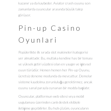
kazanır ya da kaybeder. Aviator crash oyunu son
zamanlarda oyuncular arasında büyük talep
görüyor.
Pin-up Casino
Oyunlari
Popülerlikte ilk sırada slot makineleri kategorisi
yer almaktadır. Bu, mutlaka kendine has bir teması
ve yüksek getiri yüzdesi olan en yaygın ve işlevsel
oyun türüdür. Hemen hemen her Pin-up Oyunu,
ücretsiz deneme modunda da mevcuttur. Demolar
sisteme kaydolma zorunluluğu gerektirmez, ancak
oyunu sanal parayla oynanan bir modda başlatır.
Oyuncular, platformun web sitesi veya mobil
uygulaması üzerinden canlı destek ekibiyle
iletişime geçebilirler. Bu hızlı çözüm, oyuncuların