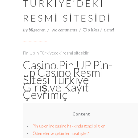
TÜRKIYE’DEKI
RESMI SITESIDI
By
bilgeoren
No comments
0 likes
Genel
Pin Up’ın Türkiye’deki resmi sitesidir
Casino Pin UP Pin-
up Casino Resmi
Sitesi Türkiye
Giriş ve Kayıt
Çevrimiçi
Content
Pin-up online casino hakkında genel bilgiler
Ödemeler ve çekimler nasıl işler?