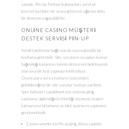
sayede, Pin Up Türkiye kullanıcıları, yerel ve
küresel içerikleri bir araya getirerek eğlence dolu
bir deneyim yaşayabilirler.
ONLINE CASINO MÜŞTERI
DESTEK SERVISI PIN-UP
Kendi takdirinize bağlı olarak oyuna gönüllü bir
kısıtlama getirebilir. Site, soruların cevapları kumar
bağımlılığı kazanma riskinin derecesini belirleyecek
olan kısa bir test yapmayı teklif ediyor.
Oyunculara ayrıca kumarın üstesinden
gelebileceğiniz bir site sunulur (uzman yardımı).
Spor bahisleri yapabilmek için sisteme giriş
yapmanız, ilgilendiğiniz etkinliği seçmeniz, kupon
katsayısına tıklamanız ve bilet ayarlarını yapmanız
gerekmektedir.
Casino severler için Pin up giriş, dünya çapında