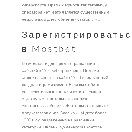
киберспорта. Прямых эфиров, как таковых, у
оператора нет, и это является существенным
недостатком для любителей ставок-LIVE.
Зарегистрироватьс
в Mostbet
Возможности для прямых трансляций
событий в MostBet ограничены. Помимо
ставок на спорт, на сайте Mostbet есть целый
раздел с играми казино. Если вы любите
развлекательные ставки и хотите немного
отдохнуть от тщательного анализа
спортивных событий, обязательно загляните
в эту категорию игр. Здесь вы найдете более
1000 шоу, разделенных на различные
категории. Онлайн-букмекерская контора