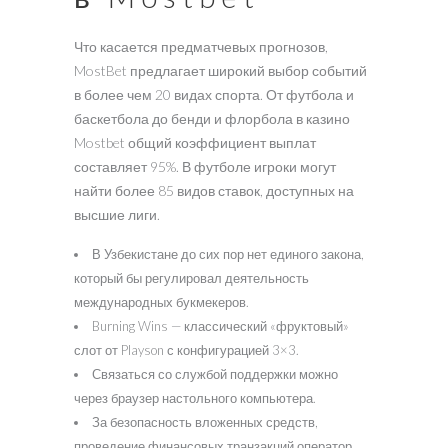
Что касается предматчевых прогнозов,
MostBet предлагает широкий выбор событий
в более чем 20 видах спорта. От футбола и
баскетбола до бенди и флорбола в казино
Mostbet общий коэффициент выплат
составляет 95%. В футболе игроки могут
найти более 85 видов ставок, доступных на
высшие лиги.
В Узбекистане до сих пор нет единого закона,
который бы регулировал деятельность
международных букмекеров.
Burning Wins — классический «фруктовый»
слот от Playson с конфигурацией 3×3.
Связаться со службой поддержки можно
через браузер настольного компьютера.
За безопасность вложенных средств,
проведение финансовых транзакций оператор