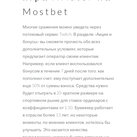
Mostbet
Многие сражения можно увидеть через
потоковый сервис Twitch. В разделе «Акции и
бонусы» вы сможете прочесть обо всех
дополнительных условиях, которые
предлагает оператор своим клиентам.
Например, если клиент воспользовался
бонусом в течение 7 дней после того, как
пополнил счет, ему поступает дополнительно
еще 50% от суммы взноса. Средства нужно
будет отыграть в 20-кратном размере на
спортивном рынке для ставок-ординаров с
коэффициентами от 1,50. Букмекер работает
в отрасли более 13 лет, но некоторые
моменты, по мнению клиентов, хотелось бы
улучшить. Это касается качества
техподдержки, которая быстро отвечает, но