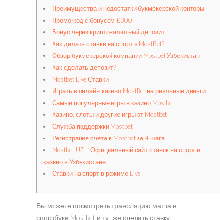
Преимущества и недостатки букмекерской конторы
Промо-код с бонусом £300
Бонус через криптовалютный депозит
Как делать ставки на спорт в MostBet?
Обзор букмекерской компании Mostbet Узбекистан
Как сделать депозит?
Mostbet Live Ставки
Играть в онлайн-казино MostBet на реальные деньги
Самые популярные игры в казино Mostbet
Казино, слоты и другие игры от Mostbet
Служба поддержки Mostbet
Регистрация счета в Mostbet за 4 шага
Mostbet UZ – Официальный сайт ставок на спорт и
казино в Узбекистане
Ставки на спорт в режиме Live
Вы можете посмотреть трансляцию матча в
спортбуке Mostbet и тут же сделать ставку,