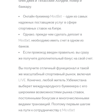
блек джек и Техасский Холдем, покер и
баккару.
Онлайн-букмекер MostBet — один из самых
надежных поставщиков услуг в сфере
спортивных ставок на Кипре.
Однако, прежде чем сделать депозит в
Mostbet, необходимо иметь счет в одном из
банков.
Если промокод введен правильно, вы сразу
же получите дополнительный бонус на свой счет.
Вы получите отличный функционал и такой
же масштабный спортивный рынок, включая
LIVE. Конечно, любой житель Узбекистана
выберет международного букмекера с его
широкими возможностями рынка ставок,
постоянными бонусам и многочисленными
видами транзакций. Поэтому первым шагом
на пути к сотрудничеству с Mostbet