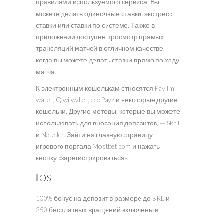
правилами используемого сервиса. Вы
можете делать одиночные ставки, экспресс-
ставки или ставки по системе. Также в
приложении доступен просмотр прямых
трансляций матчей в отличном качестве,
когда вы можете делать ставки прямо по ходу
матча.
К электронным кошелькам относятся PayTm
wallet, Qiwi wallet, ecoPayz и некоторые другие
кошельки. Другие методы, которые вы можете
использовать для внесения депозитов, — Skrill
и Neteller. Зайти на главную страницу
игрового портала Mostbet com и нажать
кнопку «зарегистрироваться».
IOS
100% бонус на депозит в размере до BRL и
250 бесплатных вращений включены в