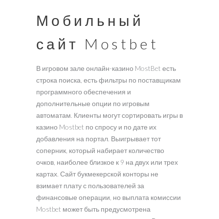
Мобильный
сайт Mostbet
В игровом зале онлайн-казино MostBet есть
строка поиска, есть фильтры по поставщикам
программного обеспечения и
дополнительные опции по игровым
автоматам. Клиенты могут сортировать игры в
казино Mostbet по спросу и по дате их
добавления на портал. Выигрывает тот
соперник, который набирает количество
очков, наиболее близкое к 9 на двух или трех
картах. Сайт букмекерской конторы не
взимает плату с пользователей за
финансовые операции, но выплата комиссии
Mostbet может быть предусмотрена