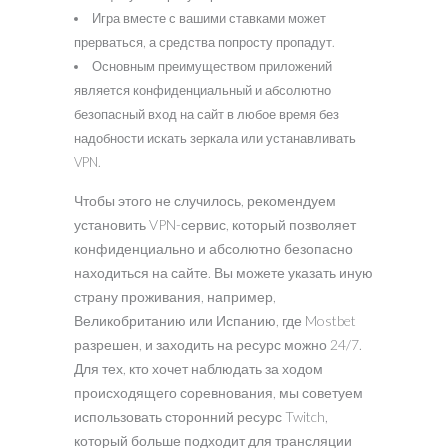
Игра вместе с вашими ставками может
прерваться, а средства попросту пропадут.
Основным преимуществом приложений
является конфиденциальный и абсолютно
безопасный вход на сайт в любое время без
надобности искать зеркала или устанавливать
VPN.
Чтобы этого не случилось, рекомендуем
установить VPN-сервис, который позволяет
конфиденциально и абсолютно безопасно
находиться на сайте. Вы можете указать иную
страну проживания, например,
Великобританию или Испанию, где Mostbet
разрешен, и заходить на ресурс можно 24/7.
Для тех, кто хочет наблюдать за ходом
происходящего соревнования, мы советуем
использовать сторонний ресурс Twitch,
который больше подходит для трансляции