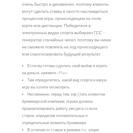
очень быстро и динамично, поэтому клиенты
могут сделать ставку и просто наслаждаться
процессом игры, происходящем на поле,
корте или дистанции. Победителя в
электронных видах спорта выбирает ГСС –
генератор случайных чисел, поэтому вы никак
не сможете повлиять на ход происходящего
или спрогнозировать будущий результат.
Если вы готовы сделать свой выбор и играть
на деньги, нажмите «Play».
Там определитесь, какой вид спорта и какую
игру вы хотите посмотреть.
Несомненно, перед тем, как стать клиентом
букмекерской компании, игроки должны
проанализировать работу ресурса со всех
сторон, определив положительные и
отрицательные моменты букмекера.
В отличие от ставок в режиме live, опция