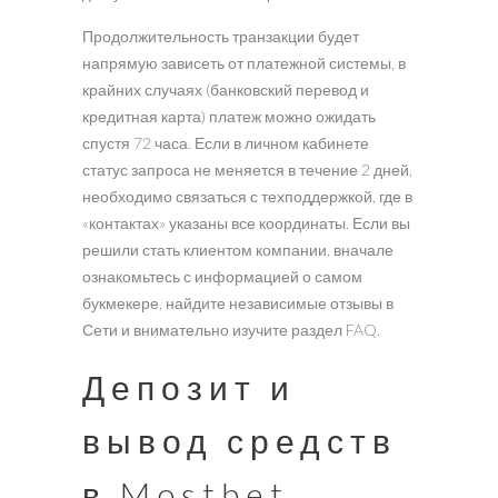
Продолжительность транзакции будет
напрямую зависеть от платежной системы, в
крайних случаях (банковский перевод и
кредитная карта) платеж можно ожидать
спустя 72 часа. Если в личном кабинете
статус запроса не меняется в течение 2 дней,
необходимо связаться с техподдержкой, где в
«контактах» указаны все координаты. Если вы
решили стать клиентом компании, вначале
ознакомьтесь с информацией о самом
букмекере, найдите независимые отзывы в
Сети и внимательно изучите раздел FAQ.
Депозит и
вывод средств
в Mostbet