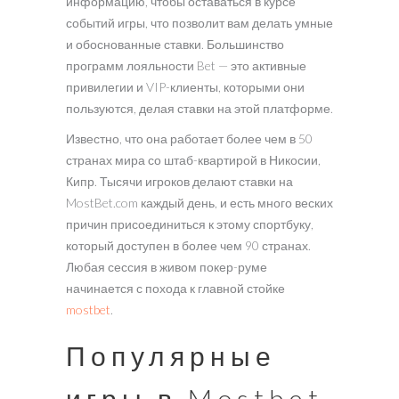
информацию, чтобы оставаться в курсе
событий игры, что позволит вам делать умные
и обоснованные ставки. Большинство
программ лояльности Bet — это активные
привилегии и VIP-клиенты, которыми они
пользуются, делая ставки на этой платформе.
Известно, что она работает более чем в 50
странах мира со штаб-квартирой в Никосии,
Кипр. Тысячи игроков делают ставки на
MostBet.com каждый день, и есть много веских
причин присоединиться к этому спортбуку,
который доступен в более чем 90 странах.
Любая сессия в живом покер-руме
начинается с похода к главной стойке
mostbet
.
Популярные
игры в Mostbet