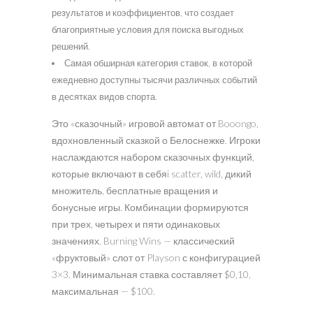
результатов и коэффициентов, что создает
благоприятные условия для поиска выгодных
решений.
Самая обширная категория ставок, в которой
ежедневно доступны тысячи различных событий
в десятках видов спорта.
Это «сказочный» игровой автомат от Booongo,
вдохновленный сказкой о Белоснежке. Игроки
наслаждаются набором сказочных функций,
которые включают в себяi scatter, wild, дикий
множитель, бесплатные вращения и
бонусные игры. Комбинации формируются
при трех, четырех и пяти одинаковых
значениях. Burning Wins — классический
«фруктовый» слот от Playson с конфигурацией
3×3. Минимальная ставка составляет $0,10,
максимальная — $100.