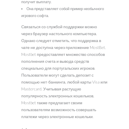
получит выплату.
Она представляет собой пример необычного
игрового софта.
Связаться со службой поддержки можно
через браузер настольного компьютера.
Однако следует отметить, что поддержка в
чате не доступна через приложение MostBet.
Mostbet предоставляет множество способов
пополнения счета и вывода средств
специально для португальских игроков.
Пользователи могут сделать депозит с
помощью нет-банкинга, любой карты Visa или
Mastercard. Учитывая растущую
популярность электронных кошельков,
Mostbet также предлагает своим
пользователям возможность совершать
платежи через электронные кошельки.