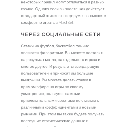
некоторых правил могут отличаться в разных
казино. Однако если вы знаете, как действует
стандартный этикет в покер-руме, вы сможете
комфортно играть в MostBet.
ЧЕРЕЗ СОЦИАЛЬНЫЕ СЕТИ
Ставки на футбол, баскетбол, теннис
являются фаворитами. Вы можете поставить
на результат матча, на отдельного игрока и
многое другое. И результаты всегда радуют
пользователей и приносят им большие
выигрыши. Вы можете делать ставки в
прямом эфире на игры по своему
усмотрению, пользуясь самыми
привлекательными советами по ставкам с
различными коэффициентами и новыми
рынками. При этом вы также будете получать
последние статистические данные и