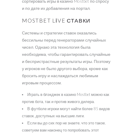
сортировать игры в казино Mostbet по спросу
и по дате их добавления на портал.
MOSTBET LIVE СТАВКИ
Системы и стратегии ставок оказались
бессильны перед генераторами случайных
чисел. Однако эта технология была
необходима, чтобы гарантировать случайные
и беспристрастные результаты игры. Поэтому
у игроков не было другого выбора, кроме как
бросить игру и наслаждаться любимым
игровым процессом.
Играть в блэкджек в казино Mostbet можно как
против бота, так и против живого дилера.
В футболе игроки могут найти более 85 видов
ставок, доступных на высшие лиги.
Если вы до сих пор не знаете, что это такое,
советуем вам наконец-то попробовать этот