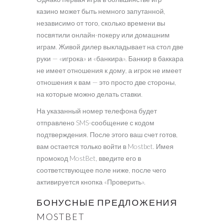
казино может быть немного запутанной,
независимо от того, сколько времени вы
посвятили онлайн-покеру или домашним
играм. Живой дилер выкладывает на стол две
руки — «игрока» и «банкира». Банкир в баккара
не имеет отношения к дому, а игрок не имеет
отношения к вам — это просто две стороны,
на которые можно делать ставки.
На указанный номер телефона будет
отправлено SMS-сообщение с кодом
подтверждения. После этого ваш счет готов,
вам остается только войти в Mostbet. Имея
промокод MostBet, введите его в
соответствующее поле ниже, после чего
активируется кнопка «Проверить».
БОНУСНЫЕ ПРЕДЛОЖЕНИЯ
MOSTBET