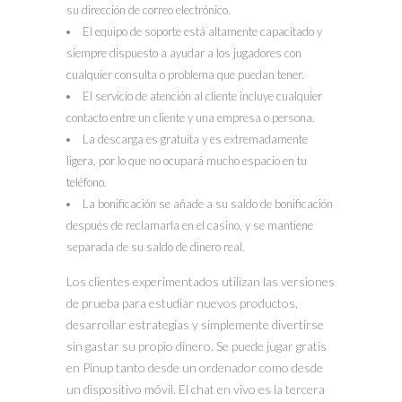
su dirección de correo electrónico.
El equipo de soporte está altamente capacitado y
siempre dispuesto a ayudar a los jugadores con
cualquier consulta o problema que puedan tener.
El servicio de atención al cliente incluye cualquier
contacto entre un cliente y una empresa o persona.
La descarga es gratuita y es extremadamente
ligera, por lo que no ocupará mucho espacio en tu
teléfono.
La bonificación se añade a su saldo de bonificación
después de reclamarla en el casino, y se mantiene
separada de su saldo de dinero real.
Los clientes experimentados utilizan las versiones
de prueba para estudiar nuevos productos,
desarrollar estrategias y simplemente divertirse
sin gastar su propio dinero. Se puede jugar gratis
en Pinup tanto desde un ordenador como desde
un dispositivo móvil. El chat en vivo es la tercera