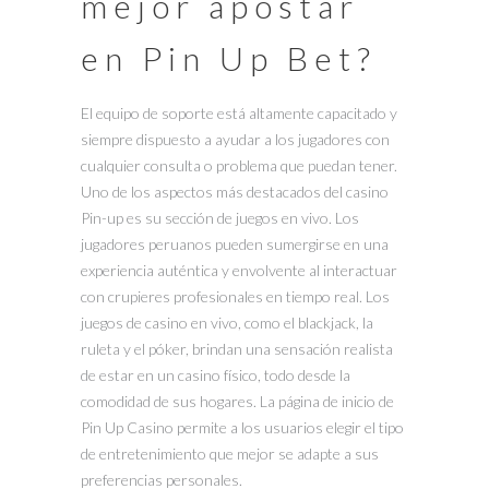
mejor apostar
en Pin Up Bet?
El equipo de soporte está altamente capacitado y
siempre dispuesto a ayudar a los jugadores con
cualquier consulta o problema que puedan tener.
Uno de los aspectos más destacados del casino
Pin-up es su sección de juegos en vivo. Los
jugadores peruanos pueden sumergirse en una
experiencia auténtica y envolvente al interactuar
con crupieres profesionales en tiempo real. Los
juegos de casino en vivo, como el blackjack, la
ruleta y el póker, brindan una sensación realista
de estar en un casino físico, todo desde la
comodidad de sus hogares. La página de inicio de
Pin Up Casino permite a los usuarios elegir el tipo
de entretenimiento que mejor se adapte a sus
preferencias personales.