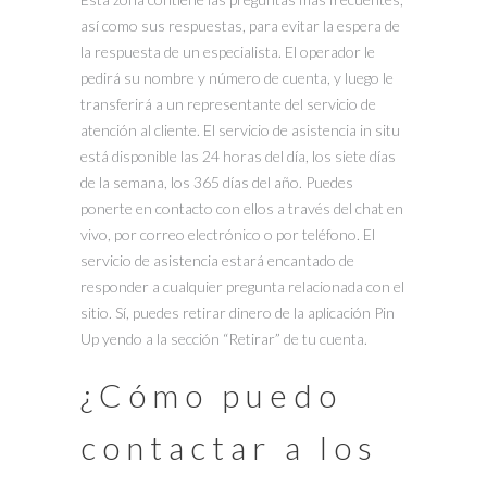
así como sus respuestas, para evitar la espera de
la respuesta de un especialista. El operador le
pedirá su nombre y número de cuenta, y luego le
transferirá a un representante del servicio de
atención al cliente. El servicio de asistencia in situ
está disponible las 24 horas del día, los siete días
de la semana, los 365 días del año. Puedes
ponerte en contacto con ellos a través del chat en
vivo, por correo electrónico o por teléfono. El
servicio de asistencia estará encantado de
responder a cualquier pregunta relacionada con el
sitio. Sí, puedes retirar dinero de la aplicación Pin
Up yendo a la sección “Retirar” de tu cuenta.
¿Cómo puedo
contactar a los