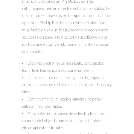
muchos jugadores en Pin Up Bet son las
retransmisiones en directo. Esta funcionalidad te
ofrece hacer apuestas en tiempo real en la casa de
apuestas Pin Up Bet. Las apuestas en vivo son
muy factibles ya que los jugadores pueden hacer
apuestas en base a lo que está sucediendo en el
partido que están viendo, generalmente se hacen
en deportes.
El correo electrónico es más lento, pero puedes
tomarte tu tiempo para explicar el problema.
Disponemos de una amplia gama de juegos con
crupier en vivo, como el blackjack, la ruleta, el bacará y
otros.
Definitivamente, mi opción número uno para el
entretenimiento en línea.
Pin-Up Bet no sólo ofrece deportes tradicionales
como el béisbol y el baloncesto, sino que también
ofrece apuestas virtuales.