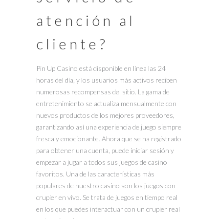
atención al
cliente?
Pin Up Casino está disponible en línea las 24
horas del día, y los usuarios más activos reciben
numerosas recompensas del sitio. La gama de
entretenimiento se actualiza mensualmente con
nuevos productos de los mejores proveedores,
garantizando así una experiencia de juego siempre
fresca y emocionante. Ahora que se ha registrado
para obtener una cuenta, puede iniciar sesión y
empezar a jugar a todos sus juegos de casino
favoritos. Una de las características más
populares de nuestro casino son los juegos con
crupier en vivo. Se trata de juegos en tiempo real
en los que puedes interactuar con un crupier real