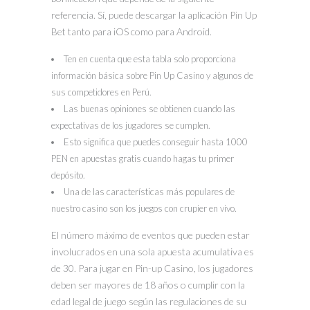
referencia. Sí, puede descargar la aplicación Pin Up
Bet tanto para iOS como para Android.
Ten en cuenta que esta tabla solo proporciona
información básica sobre Pin Up Casino y algunos de
sus competidores en Perú.
Las buenas opiniones se obtienen cuando las
expectativas de los jugadores se cumplen.
Esto significa que puedes conseguir hasta 1000
PEN en apuestas gratis cuando hagas tu primer
depósito.
Una de las características más populares de
nuestro casino son los juegos con crupier en vivo.
El número máximo de eventos que pueden estar
involucrados en una sola apuesta acumulativa es
de 30. Para jugar en Pin-up Casino, los jugadores
deben ser mayores de 18 años o cumplir con la
edad legal de juego según las regulaciones de su