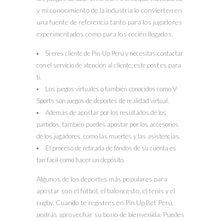
y mi conocimiento de la industria lo convierten en
una fuente de referencia tanto para los jugadores
experimentados como para los recién llegados.
Si eres cliente de Pin-Up Perú y necesitas contactar
con el servicio de atención al cliente, este post es para
ti.
Los juegos virtuales o también conocidos como V-
Sports son juegos de deportes de realidad virtual.
Además de apostar por los resultados de los
partidos, también puedes apostar por los accesorios
de los jugadores, como las muertes y las asistencias.
El proceso de retirada de fondos de su cuenta es
tan fácil como hacer un depósito.
Algunos de los deportes más populares para
apostar son el fútbol, el baloncesto, el tenis y el
rugby. Cuando te registres en Pin Up Bet Perú,
podrás aprovechar su bono de bienvenida. Puedes