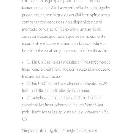
considerar tus propias preferencias antes de
tomar una decisión. La experiencia de cada jugador
puede variar, por lo que es crucial leer opiniones y
comparar con otros casinos disponibles en el
mercado peruano. El juego tiene una serie de
características que hacen que sea emocionante
jugar. Entre ellas se encuentran los comodines,
los símbolos scatter y las rondas de bonificación.
Sí, Pin Up Casino es un casino en línea legítimo que
tiene licencia y está regulado por la Autoridad de Juego
Electrónico de Curazao.
Sí, Pin Up Casino ofrece atención al cliente las 24
horas del día, los siete días de la semana.
Para todos los apostadores en Perú, debemos
completar las inscripciones en la plataforma y así
poder hacer todas las apuestas que queramos en Pin
Up.
Simplemente dirígete a Google Play Store y